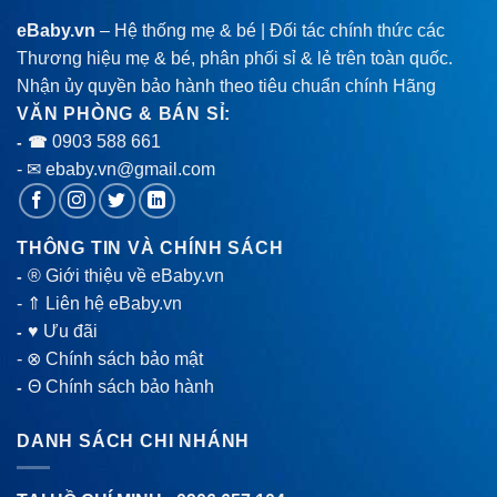
eBaby.vn
– Hệ thống mẹ & bé | Đối tác chính thức các
Thương hiệu mẹ & bé, phân phối sỉ & lẻ trên toàn quốc.
Nhận ủy quyền bảo hành theo tiêu chuẩn chính Hãng
VĂN PHÒNG & BÁN SỈ:
0903 588 661
- ☎
- ✉ ebaby.vn@gmail.com
THÔNG TIN VÀ CHÍNH SÁCH
® Giới thiệu về eBaby.vn
-
-
⇑ Liên hệ eBaby.vn
♥ Ưu đãi
-
-
⊗ Chính sách bảo mật
Θ Chính sách bảo hành
-
DANH SÁCH CHI NHÁNH