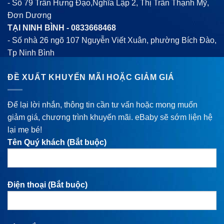
- Số 79 Trần Hưng Đạo,Nghĩa Lập 2, Thị Trấn Thạnh Mỹ,
Đơn Dương
TẠI NINH BÌNH -
0833668468
- Số nhà 26 ngõ 107 Nguyễn Viết Xuân, phường Bích Đào,
Tp Ninh Bình
ĐỀ XUẤT KHUYẾN MÃI HOẶC GIẢM GIÁ
Để lại lời nhắn, thông tin cần tư vấn hoặc mong muốn
giảm giá, chương trình khuyến mãi. eBaby sẽ sớm liện hệ
lại mẹ bé!
Tên Quý khách (Bắt buộc)
Điện thoại (Bắt buộc)