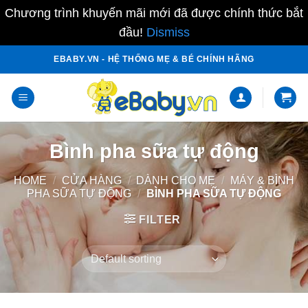
Chương trình khuyến mãi mới đã được chính thức bắt
đầu!
Dismiss
Skip
EBABY.VN - HỆ THỐNG MẸ & BÉ CHÍNH HÃNG
to
content
Bình pha sữa tự động
HOME
/
CỬA HÀNG
/
DÀNH CHO MẸ
/
MÁY & BÌNH
PHA SỮA TỰ ĐỘNG
/
BÌNH PHA SỮA TỰ ĐỘNG
FILTER