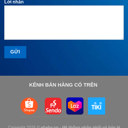
Lời nhắn
KÊNH BÁN HÀNG CÓ TRÊN
Copyright 2026 ©
ebaby.vn - Hệ thống phân phối và bán lẻ