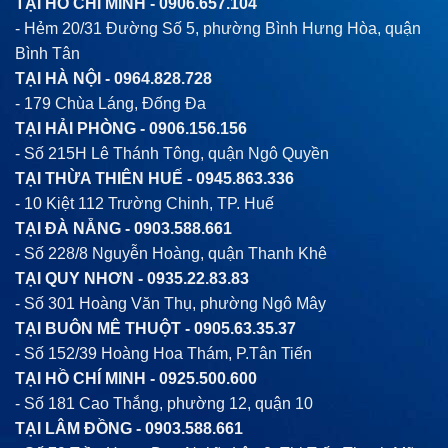
TẠI HỒ CHÍ MINH -
0906.657.104
- Hẻm 20/31 Đường Số 5, phường Bình Hưng Hòa, quận
Bình Tân
TẠI HÀ NỘI -
0964.828.728
- 179 Chùa Láng, Đống Đa
TẠI HẢI PHÒNG -
0906.156.156
- Số 215H Lê Thánh Tông, quận Ngô Quyền
TẠI THỪA THIÊN HUẾ -
0945.863.336
- 10 Kiệt 112 Trường Chinh, TP. Huế
TẠI ĐÀ NẴNG -
0903.588.661
- Số 228/8 Nguyễn Hoàng, quận Thanh Khê
TẠI QUY NHƠN -
0935.22.83.83
- Số 301 Hoàng Văn Thụ, phường Ngô Mây
TẠI BUÔN MÊ THUỘT -
0905.63.35.37
- Số 152/39 Hoàng Hoa Thám, P.Tân Tiến
TẠI HỒ CHÍ MINH -
0925.500.600
- Số 181 Cao Thắng, phường 12, quận 10
TẠI LÂM ĐỒNG -
0903.588.661