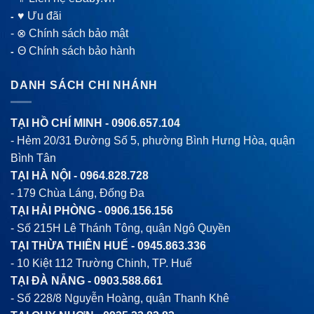
♥ Ưu đãi
-
-
⊗ Chính sách bảo mật
Θ Chính sách bảo hành
-
DANH SÁCH CHI NHÁNH
TẠI HỒ CHÍ MINH -
0906.657.104
- Hẻm 20/31 Đường Số 5, phường Bình Hưng Hòa, quận
Bình Tân
TẠI HÀ NỘI -
0964.828.728
- 179 Chùa Láng, Đống Đa
TẠI HẢI PHÒNG -
0906.156.156
- Số 215H Lê Thánh Tông, quận Ngô Quyền
TẠI THỪA THIÊN HUẾ -
0945.863.336
- 10 Kiệt 112 Trường Chinh, TP. Huế
TẠI ĐÀ NẴNG -
0903.588.661
- Số 228/8 Nguyễn Hoàng, quận Thanh Khê