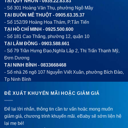
TẠI QUY NHƠN -
0935.22.83.83
- Số 301 Hoàng Văn Thụ, phường Ngô Mây
TẠI BUÔN MÊ THUỘT -
0905.63.35.37
- Số 152/39 Hoàng Hoa Thám, P.Tân Tiến
TẠI HỒ CHÍ MINH -
0925.500.600
- Số 181 Cao Thắng, phường 12, quận 10
TẠI LÂM ĐỒNG -
0903.588.661
- Số 79 Trần Hưng Đạo,Nghĩa Lập 2, Thị Trấn Thạnh Mỹ,
Đơn Dương
TẠI NINH BÌNH -
0833668468
- Số nhà 26 ngõ 107 Nguyễn Viết Xuân, phường Bích Đào,
Tp Ninh Bình
ĐỀ XUẤT KHUYẾN MÃI HOẶC GIẢM GIÁ
Để lại lời nhắn, thông tin cần tư vấn hoặc mong muốn
giảm giá, chương trình khuyến mãi. eBaby sẽ sớm liện hệ
lại mẹ bé!