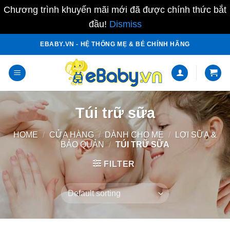
Chương trình khuyến mãi mới đã được chính thức bắt
đầu!
Dismiss
Skip
EBABY.VN - HỆ THỐNG MẸ & BÉ CHÍNH HÃNG
to
content
Túi trữ sữa
HOME
/
CỬA HÀNG
/
DÀNH CHO MẸ
/
LỢI SỮA &
BẢO QUẢN
/
TÚI TRỮ SỮA
FILTER