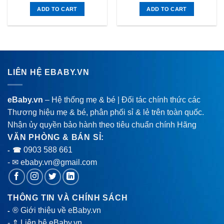
ADD TO CART
ADD TO CART
LIÊN HỆ EBABY.VN
eBaby.vn
– Hệ thống mẹ & bé | Đối tác chính thức các
Thương hiệu mẹ & bé, phân phối sỉ & lẻ trên toàn quốc.
Nhận ủy quyền bảo hành theo tiêu chuẩn chính Hãng
VĂN PHÒNG & BÁN SỈ:
0903 588 661
- ☎
- ✉ ebaby.vn@gmail.com
THÔNG TIN VÀ CHÍNH SÁCH
® Giới thiệu về eBaby.vn
-
-
⇑ Liên hệ eBaby.vn