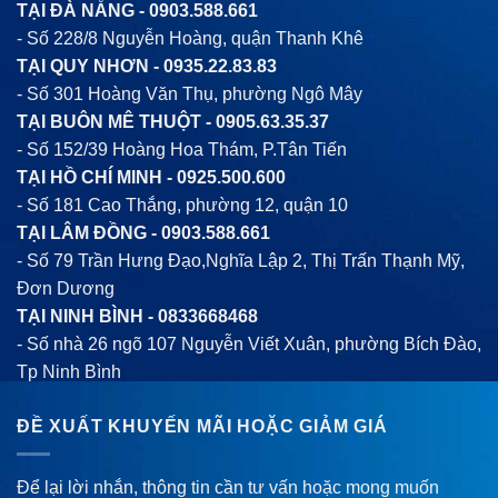
TẠI ĐÀ NẴNG -
0903.588.661
- Số 228/8 Nguyễn Hoàng, quận Thanh Khê
TẠI QUY NHƠN -
0935.22.83.83
- Số 301 Hoàng Văn Thụ, phường Ngô Mây
TẠI BUÔN MÊ THUỘT -
0905.63.35.37
- Số 152/39 Hoàng Hoa Thám, P.Tân Tiến
TẠI HỒ CHÍ MINH -
0925.500.600
- Số 181 Cao Thắng, phường 12, quận 10
TẠI LÂM ĐỒNG -
0903.588.661
- Số 79 Trần Hưng Đạo,Nghĩa Lập 2, Thị Trấn Thạnh Mỹ,
Đơn Dương
TẠI NINH BÌNH -
0833668468
- Số nhà 26 ngõ 107 Nguyễn Viết Xuân, phường Bích Đào,
Tp Ninh Bình
ĐỀ XUẤT KHUYẾN MÃI HOẶC GIẢM GIÁ
Để lại lời nhắn, thông tin cần tư vấn hoặc mong muốn