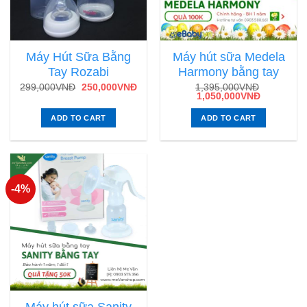
Máy Hút Sữa Bằng
Máy hút sữa Medela
Tay Rozabi
Harmony bằng tay
299,000
VNĐ
250,000
VNĐ
1,395,000
VNĐ
1,050,000
VNĐ
ADD TO CART
ADD TO CART
-4%
Máy hút sữa Sanity