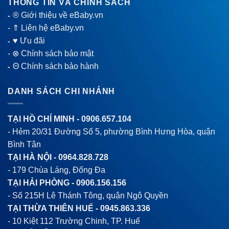
THÔNG TIN VÀ CHÍNH SÁCH
® Giới thiệu về eBaby.vn
-
-
⇑ Liên hệ eBaby.vn
♥ Ưu đãi
-
-
⊗ Chính sách bảo mật
Θ Chính sách bảo hành
-
DANH SÁCH CHI NHÁNH
TẠI HỒ CHÍ MINH -
0906.657.104
- Hẻm 20/31 Đường Số 5, phường Bình Hưng Hòa, quận
Bình Tân
TẠI HÀ NỘI -
0964.828.728
- 179 Chùa Láng, Đống Đa
TẠI HẢI PHÒNG -
0906.156.156
- Số 215H Lê Thánh Tông, quận Ngô Quyền
TẠI THỪA THIÊN HUẾ -
0945.863.336
- 10 Kiệt 112 Trường Chinh, TP. Huế