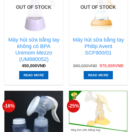
OUT OF STOCK
OUT OF STOCK
Máy hút sữa bằng tay
Máy hút sữa bằng tay
không có BPA
Philip Avent
Unimom Mezzo
SCF900/01
(UM880052)
450,000
VNĐ
990,000
VNĐ
970,000
VNĐ
READ MORE
READ MORE
-16%
-25%