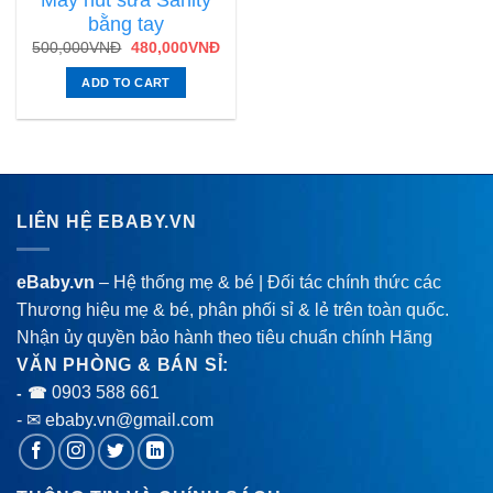
bằng tay
500,000
VNĐ
480,000
VNĐ
ADD TO CART
LIÊN HỆ EBABY.VN
eBaby.vn
– Hệ thống mẹ & bé | Đối tác chính thức các
Thương hiệu mẹ & bé, phân phối sỉ & lẻ trên toàn quốc.
Nhận ủy quyền bảo hành theo tiêu chuẩn chính Hãng
VĂN PHÒNG & BÁN SỈ:
0903 588 661
- ☎
- ✉ ebaby.vn@gmail.com