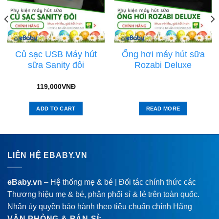
Củ sạc USB Máy hút
Ống hơi máy hút sữa
sữa Sanity đôi
Rozabi Deluxe
119,000
VNĐ
ADD TO CART
READ MORE
LIÊN HỆ EBABY.VN
eBaby.vn
– Hệ thống mẹ & bé | Đối tác chính thức các
Thương hiệu mẹ & bé, phân phối sỉ & lẻ trên toàn quốc.
Nhận ủy quyền bảo hành theo tiêu chuẩn chính Hãng
VĂN PHÒNG & BÁN SỈ: