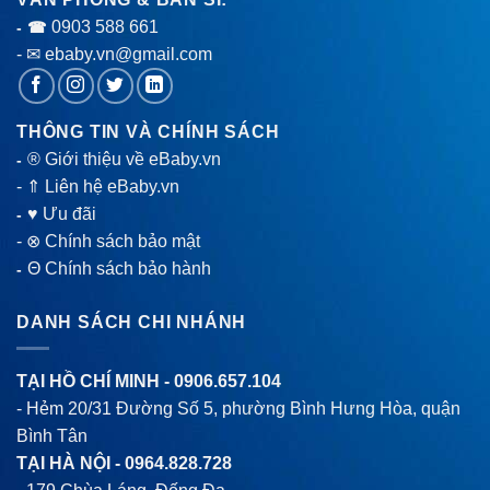
0903 588 661
- ☎
- ✉ ebaby.vn@gmail.com
THÔNG TIN VÀ CHÍNH SÁCH
® Giới thiệu về eBaby.vn
-
-
⇑ Liên hệ eBaby.vn
♥ Ưu đãi
-
-
⊗ Chính sách bảo mật
Θ Chính sách bảo hành
-
DANH SÁCH CHI NHÁNH
TẠI HỒ CHÍ MINH -
0906.657.104
- Hẻm 20/31 Đường Số 5, phường Bình Hưng Hòa, quận
Bình Tân
TẠI HÀ NỘI -
0964.828.728