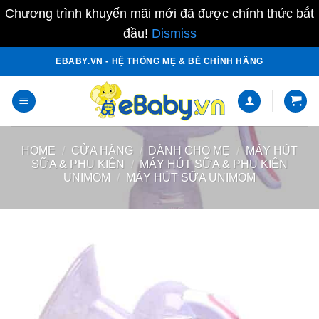
Chương trình khuyến mãi mới đã được chính thức bắt
đầu!
Dismiss
Skip
EBABY.VN - HỆ THỐNG MẸ & BÉ CHÍNH HÃNG
to
content
HOME
/
CỬA HÀNG
/
DÀNH CHO MẸ
/
MÁY HÚT
SỮA & PHỤ KIỆN
/
MÁY HÚT SỮA & PHỤ KIỆN
UNIMOM
/
MÁY HÚT SỮA UNIMOM