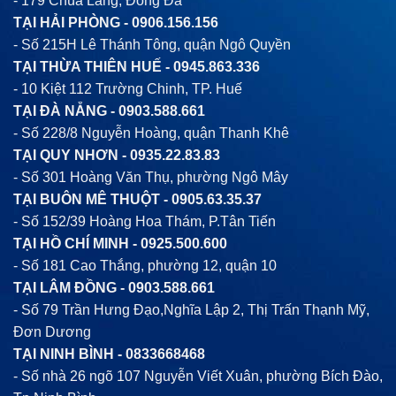
- 179 Chùa Láng, Đống Đa
TẠI HẢI PHÒNG -
0906.156.156
- Số 215H Lê Thánh Tông, quận Ngô Quyền
TẠI THỪA THIÊN HUẾ -
0945.863.336
- 10 Kiệt 112 Trường Chinh, TP. Huế
TẠI ĐÀ NẴNG -
0903.588.661
- Số 228/8 Nguyễn Hoàng, quận Thanh Khê
TẠI QUY NHƠN -
0935.22.83.83
- Số 301 Hoàng Văn Thụ, phường Ngô Mây
TẠI BUÔN MÊ THUỘT -
0905.63.35.37
- Số 152/39 Hoàng Hoa Thám, P.Tân Tiến
TẠI HỒ CHÍ MINH -
0925.500.600
- Số 181 Cao Thắng, phường 12, quận 10
TẠI LÂM ĐỒNG -
0903.588.661
- Số 79 Trần Hưng Đạo,Nghĩa Lập 2, Thị Trấn Thạnh Mỹ,
Đơn Dương
TẠI NINH BÌNH -
0833668468
- Số nhà 26 ngõ 107 Nguyễn Viết Xuân, phường Bích Đào,