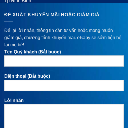
Tp Ninh Bình
ĐỀ XUẤT KHUYẾN MÃI HOẶC GIẢM GIÁ
Để lại lời nhắn, thông tin cần tư vấn hoặc mong muốn
giảm giá, chương trình khuyến mãi. eBaby sẽ sớm liện hệ
lại mẹ bé!
Tên Quý khách (Bắt buộc)
Điện thoại (Bắt buộc)
Lời nhắn