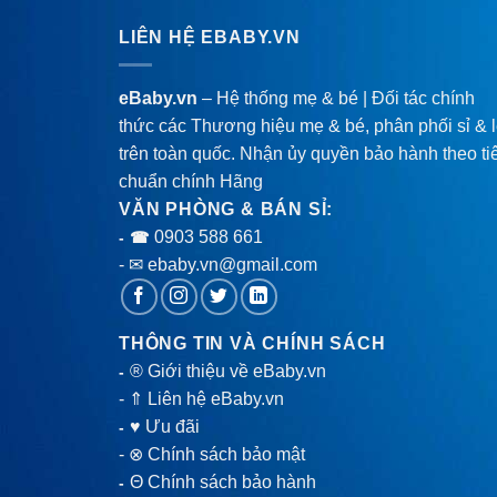
LIÊN HỆ EBABY.VN
eBaby.vn
– Hệ thống mẹ & bé | Đối tác chính
thức các Thương hiệu mẹ & bé, phân phối sỉ & 
trên toàn quốc. Nhận ủy quyền bảo hành theo ti
chuẩn chính Hãng
VĂN PHÒNG & BÁN SỈ:
0903 588 661
- ☎
- ✉ ebaby.vn@gmail.com
THÔNG TIN VÀ CHÍNH SÁCH
® Giới thiệu về eBaby.vn
-
-
⇑ Liên hệ eBaby.vn
♥ Ưu đãi
-
-
⊗ Chính sách bảo mật
Θ Chính sách bảo hành
-