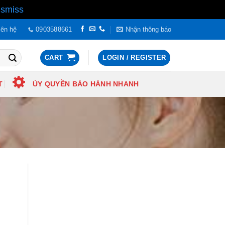
ismiss
iên hệ
0903588661
Nhận thông báo
CART
LOGIN / REGISTER
T
ỦY QUYỀN BẢO HÀNH NHANH