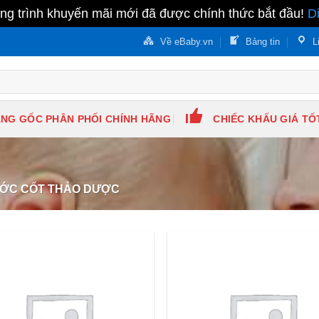
g trình khuyến mãi mới đã được chính thức bắt đầu!
D
Về eBaby.vn
Bảng tin
L
NG GỐC PHÂN PHỐI CHÍNH HÃNG
CHIẾC KHẤU GIÁ TỐ
ỚC CỐT THẢO DƯỢC