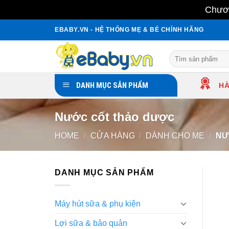
Chươn
Skip
EBABY.VN - HỆ THỐNG MẸ & BÉ CHÍNH HÃNG
to
content
Search
for:
DANH MỤC SẢN PHẨM
HÀ
Nước cốt thảo dược
HOME
/
CỬA HÀNG
/
DÀNH CHO MẸ
/
NƯ
DANH MỤC SẢN PHẨM
Máy hút sữa & phụ kiện
Lợi sữa & bảo quản