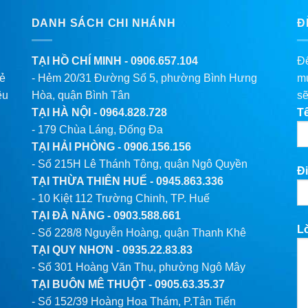
DANH SÁCH CHI NHÁNH
Đ
TẠI HỒ CHÍ MINH -
0906.657.104
Để
lẻ
- Hẻm 20/31 Đường Số 5, phường Bình Hưng
mu
êu
Hòa, quận Bình Tân
sẽ
TẠI HÀ NỘI -
0964.828.728
T
- 179 Chùa Láng, Đống Đa
TẠI HẢI PHÒNG -
0906.156.156
- Số 215H Lê Thánh Tông, quận Ngô Quyền
Đi
TẠI THỪA THIÊN HUẾ -
0945.863.336
- 10 Kiệt 112 Trường Chinh, TP. Huế
TẠI ĐÀ NẴNG -
0903.588.661
L
- Số 228/8 Nguyễn Hoàng, quận Thanh Khê
TẠI QUY NHƠN -
0935.22.83.83
- Số 301 Hoàng Văn Thụ, phường Ngô Mây
TẠI BUÔN MÊ THUỘT -
0905.63.35.37
- Số 152/39 Hoàng Hoa Thám, P.Tân Tiến