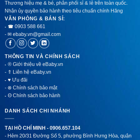
Thương hiệu mẹ & bé, phân phối sỉ & lẻ trên toàn quốc.
Nhận ủy quyền bảo hành theo tiêu chuẩn chính Hãng
VĂN PHÒNG & BÁN SỈ:
0903 588 661
- ☎
- ✉ ebaby.vn@gmail.com
THÔNG TIN VÀ CHÍNH SÁCH
® Giới thiệu về eBaby.vn
-
-
⇑ Liên hệ eBaby.vn
♥ Ưu đãi
-
-
⊗ Chính sách bảo mật
Θ Chính sách bảo hành
-
DANH SÁCH CHI NHÁNH
TẠI HỒ CHÍ MINH -
0906.657.104
- Hẻm 20/31 Đường Số 5, phường Bình Hưng Hòa, quận