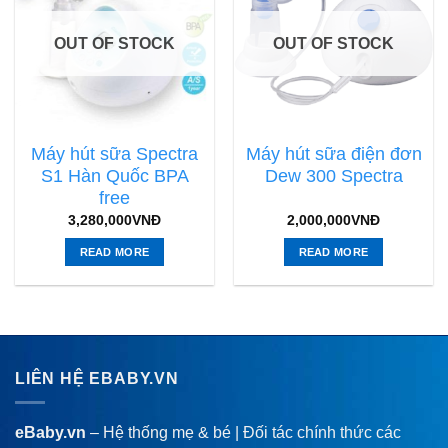
OUT OF STOCK
OUT OF STOCK
Máy hút sữa Spectra
Máy hút sữa điện đơn
S1 Hàn Quốc BPA
Dew 300 Spectra
free
3,280,000
VNĐ
2,000,000
VNĐ
READ MORE
READ MORE
LIÊN HỆ EBABY.VN
eBaby.vn
– Hệ thống mẹ & bé | Đối tác chính thức các