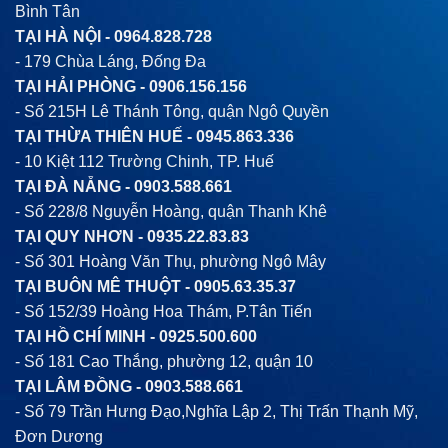
Bình Tân
TẠI HÀ NỘI -
0964.828.728
- 179 Chùa Láng, Đống Đa
TẠI HẢI PHÒNG -
0906.156.156
- Số 215H Lê Thánh Tông, quận Ngô Quyền
TẠI THỪA THIÊN HUẾ -
0945.863.336
- 10 Kiệt 112 Trường Chinh, TP. Huế
TẠI ĐÀ NẴNG -
0903.588.661
- Số 228/8 Nguyễn Hoàng, quận Thanh Khê
TẠI QUY NHƠN -
0935.22.83.83
- Số 301 Hoàng Văn Thụ, phường Ngô Mây
TẠI BUÔN MÊ THUỘT -
0905.63.35.37
- Số 152/39 Hoàng Hoa Thám, P.Tân Tiến
TẠI HỒ CHÍ MINH -
0925.500.600
- Số 181 Cao Thắng, phường 12, quận 10
TẠI LÂM ĐỒNG -
0903.588.661
- Số 79 Trần Hưng Đạo,Nghĩa Lập 2, Thị Trấn Thạnh Mỹ,
Đơn Dương