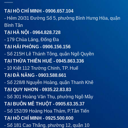
TẠI HỒ CHÍ MINH -
0906.657.104
- Hẻm 20/31 Đường Số 5, phường Bình Hưng Hòa, quận
Bình Tân
TẠI HÀ NỘI -
0964.828.728
- 179 Chùa Láng, Đống Đa
TẠI HẢI PHÒNG -
0906.156.156
- Số 215H Lê Thánh Tông, quận Ngô Quyền
TẠI THỪA THIÊN HUẾ -
0945.863.336
- 10 Kiệt 112 Trường Chinh, TP. Huế
TẠI ĐÀ NẴNG -
0903.588.661
- Số 228/8 Nguyễn Hoàng, quận Thanh Khê
TẠI QUY NHƠN -
0935.22.83.83
- Số 301 Hoàng Văn Thụ, phường Ngô Mây
TẠI BUÔN MÊ THUỘT -
0905.63.35.37
- Số 152/39 Hoàng Hoa Thám, P.Tân Tiến
TẠI HỒ CHÍ MINH -
0925.500.600
- Số 181 Cao Thắng, phường 12, quận 10