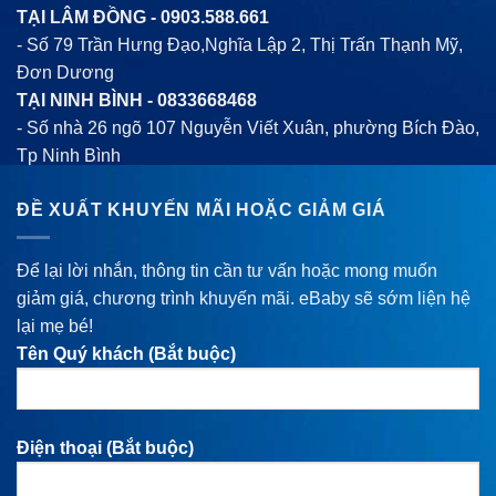
TẠI LÂM ĐỒNG -
0903.588.661
- Số 79 Trần Hưng Đạo,Nghĩa Lập 2, Thị Trấn Thạnh Mỹ,
Đơn Dương
TẠI NINH BÌNH -
0833668468
- Số nhà 26 ngõ 107 Nguyễn Viết Xuân, phường Bích Đào,
Tp Ninh Bình
ĐỀ XUẤT KHUYẾN MÃI HOẶC GIẢM GIÁ
Để lại lời nhắn, thông tin cần tư vấn hoặc mong muốn
giảm giá, chương trình khuyến mãi. eBaby sẽ sớm liện hệ
lại mẹ bé!
Tên Quý khách (Bắt buộc)
Điện thoại (Bắt buộc)