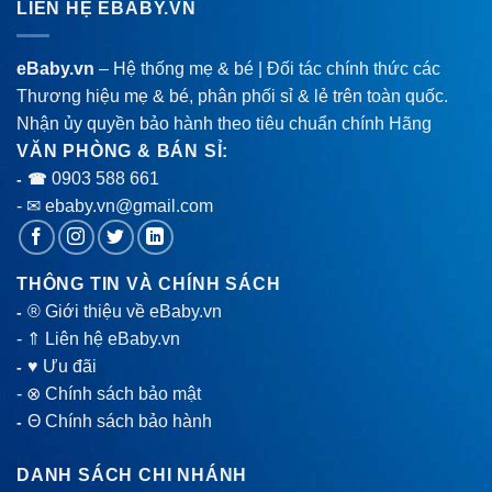
LIÊN HỆ EBABY.VN
eBaby.vn
– Hệ thống mẹ & bé | Đối tác chính thức các
Thương hiệu mẹ & bé, phân phối sỉ & lẻ trên toàn quốc.
Nhận ủy quyền bảo hành theo tiêu chuẩn chính Hãng
VĂN PHÒNG & BÁN SỈ:
0903 588 661
- ☎
- ✉ ebaby.vn@gmail.com
THÔNG TIN VÀ CHÍNH SÁCH
® Giới thiệu về eBaby.vn
-
-
⇑ Liên hệ eBaby.vn
♥ Ưu đãi
-
-
⊗ Chính sách bảo mật
Θ Chính sách bảo hành
-
DANH SÁCH CHI NHÁNH