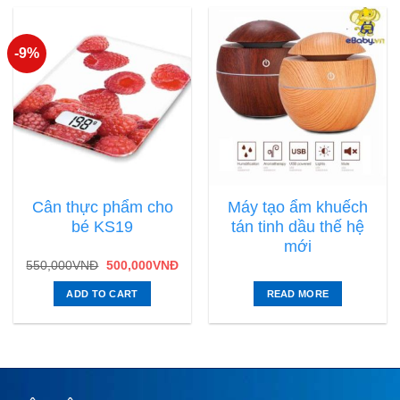
-9%
Cân thực phẩm cho
Máy tạo ẩm khuếch
bé KS19
tán tinh dầu thế hệ
mới
550,000
VNĐ
500,000
VNĐ
ADD TO CART
READ MORE