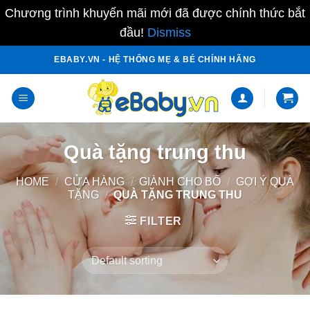
Chương trình khuyến mãi mới đã được chính thức bắt
đầu!
Dismiss
Skip
EBABY.VN - HỆ THỐNG MẸ & BÉ CHÍNH HÃNG
to
content
Quà tặng trung thu
HOME
/
CỬA HÀNG
/
GIÀNH CHO BỐ
/
GỢI Ý QUÀ
TẶNG
/
QUÀ TẶNG TRUNG THU
FILTER