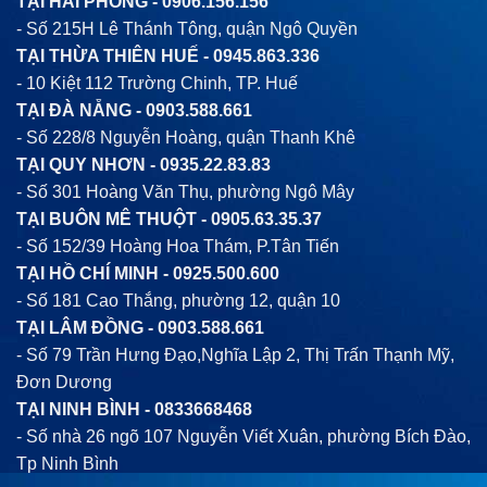
TẠI HẢI PHÒNG -
0906.156.156
- Số 215H Lê Thánh Tông, quận Ngô Quyền
TẠI THỪA THIÊN HUẾ -
0945.863.336
- 10 Kiệt 112 Trường Chinh, TP. Huế
TẠI ĐÀ NẴNG -
0903.588.661
- Số 228/8 Nguyễn Hoàng, quận Thanh Khê
TẠI QUY NHƠN -
0935.22.83.83
- Số 301 Hoàng Văn Thụ, phường Ngô Mây
TẠI BUÔN MÊ THUỘT -
0905.63.35.37
- Số 152/39 Hoàng Hoa Thám, P.Tân Tiến
TẠI HỒ CHÍ MINH -
0925.500.600
- Số 181 Cao Thắng, phường 12, quận 10
TẠI LÂM ĐỒNG -
0903.588.661
- Số 79 Trần Hưng Đạo,Nghĩa Lập 2, Thị Trấn Thạnh Mỹ,
Đơn Dương
TẠI NINH BÌNH -
0833668468
- Số nhà 26 ngõ 107 Nguyễn Viết Xuân, phường Bích Đào,
Tp Ninh Bình