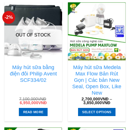
-2%
OUT OF STOCK
Máy hút sữa bằng
Máy hút sữa Medela
điện đôi Philip Avent
Max Flow Bản Rút
SCF334/02
Gọn | Các bản New
Seal, Open Box, Like
New
7,100,000
VNĐ
2,700,000
VNĐ
–
6,950,000
VNĐ
3,850,000
VNĐ
READ MORE
SELECT OPTIONS