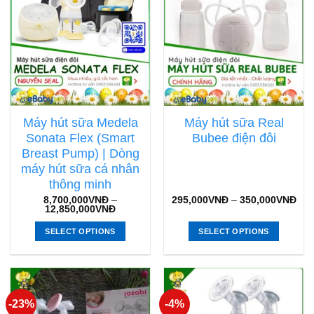
Máy hút sữa Medela
Máy hút sữa Real
Sonata Flex (Smart
Bubee điện đôi
Breast Pump) | Dòng
máy hút sữa cá nhân
thông minh
8,700,000
VNĐ
–
295,000
VNĐ
–
350,000
VNĐ
12,850,000
VNĐ
SELECT OPTIONS
SELECT OPTIONS
-23%
-4%