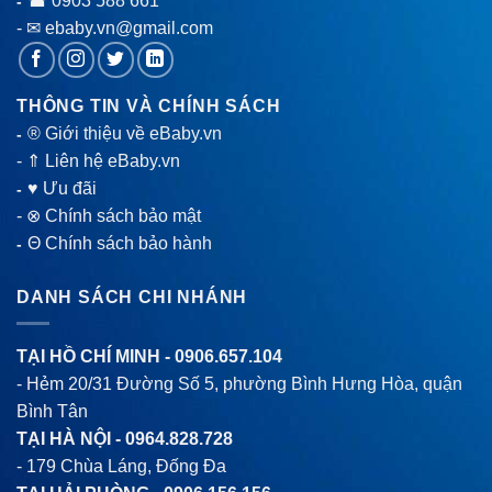
0903 588 661
- ☎
- ✉ ebaby.vn@gmail.com
THÔNG TIN VÀ CHÍNH SÁCH
® Giới thiệu về eBaby.vn
-
-
⇑ Liên hệ eBaby.vn
♥ Ưu đãi
-
-
⊗ Chính sách bảo mật
Θ Chính sách bảo hành
-
DANH SÁCH CHI NHÁNH
TẠI HỒ CHÍ MINH -
0906.657.104
- Hẻm 20/31 Đường Số 5, phường Bình Hưng Hòa, quận
Bình Tân
TẠI HÀ NỘI -
0964.828.728
- 179 Chùa Láng, Đống Đa