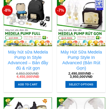
-8%
-7%
Máy hút sữa Medela
Máy Hút Sữa Medela
Pump In Style
Pump Style In
Advanced – Bản đầy
Advanced (Bản Rút
đủ & rút gọn
Gọn)
4,850,000
VNĐ
2,490,000
VNĐ
–
4,450,000
VNĐ
3,950,000
VNĐ
ADD TO CART
SELECT OPTIONS