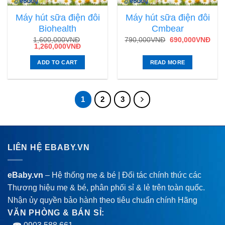
Máy hút sữa điện đôi
Máy hút sữa điện đôi
Biohealth
Cmbear
1,600,000
VNĐ
790,000
VNĐ
690,000
VNĐ
1,260,000
VNĐ
ADD TO CART
READ MORE
1
2
3
LIÊN HỆ EBABY.VN
eBaby.vn
– Hệ thống mẹ & bé | Đối tác chính thức các
Thương hiệu mẹ & bé, phân phối sỉ & lẻ trên toàn quốc.
Nhận ủy quyền bảo hành theo tiêu chuẩn chính Hãng
VĂN PHÒNG & BÁN SỈ: