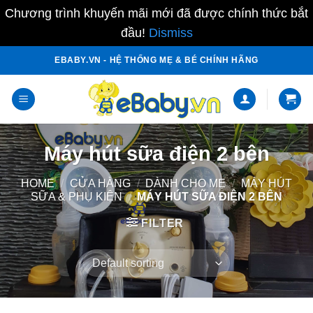
Chương trình khuyến mãi mới đã được chính thức bắt
đầu!
Dismiss
Skip
EBABY.VN - HỆ THỐNG MẸ & BÉ CHÍNH HÃNG
to
content
Máy hút sữa điện 2 bên
HOME
/
CỬA HÀNG
/
DÀNH CHO MẸ
/
MÁY HÚT
SỮA & PHỤ KIỆN
/
MÁY HÚT SỮA ĐIỆN 2 BÊN
FILTER