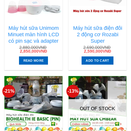
Máy hút sữa Unimom
Máy hút sữa điện đôi
Minuet màn hình LCD
2 động cơ Rozabi
có pin sạc và adapter
Super
2,880,000
VNĐ
2,690,000
VNĐ
2,850,000
VNĐ
2,590,000
VNĐ
READ MORE
ADD TO CART
-21%
-13%
OUT OF STOCK