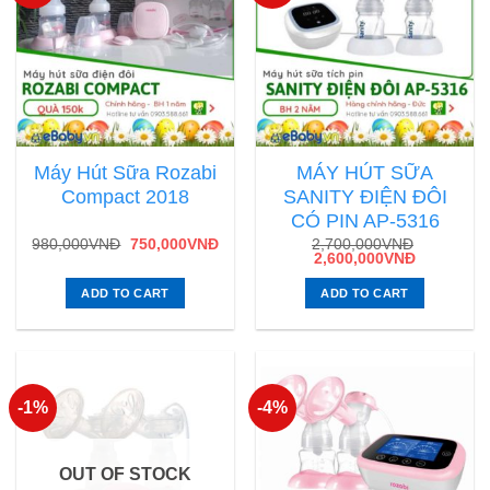
Máy Hút Sữa Rozabi
MÁY HÚT SỮA
Compact 2018
SANITY ĐIỆN ĐÔI
CÓ PIN AP-5316
980,000
VNĐ
750,000
VNĐ
2,700,000
VNĐ
2,600,000
VNĐ
ADD TO CART
ADD TO CART
-1%
-4%
OUT OF STOCK