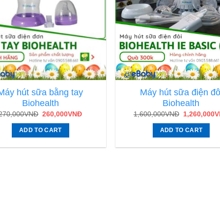
Máy hút sữa bằng tay
Máy hút sữa điện đô
Biohealth
Biohealth
270,000
VNĐ
260,000
VNĐ
1,600,000
VNĐ
1,260,000
V
ADD TO CART
ADD TO CART