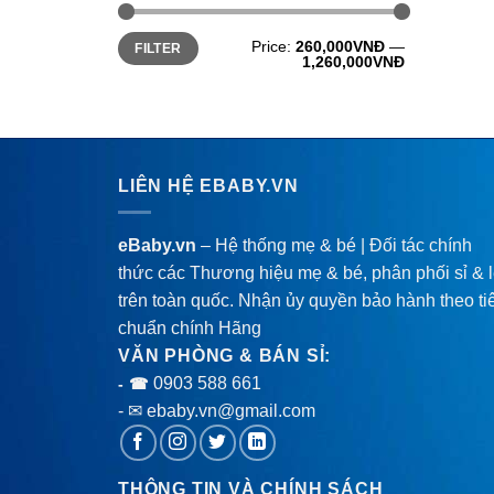
Price:
260,000VNĐ
—
FILTER
1,260,000VNĐ
LIÊN HỆ EBABY.VN
eBaby.vn
– Hệ thống mẹ & bé | Đối tác chính
thức các Thương hiệu mẹ & bé, phân phối sỉ & 
trên toàn quốc. Nhận ủy quyền bảo hành theo ti
chuẩn chính Hãng
VĂN PHÒNG & BÁN SỈ:
0903 588 661
- ☎
- ✉ ebaby.vn@gmail.com
THÔNG TIN VÀ CHÍNH SÁCH