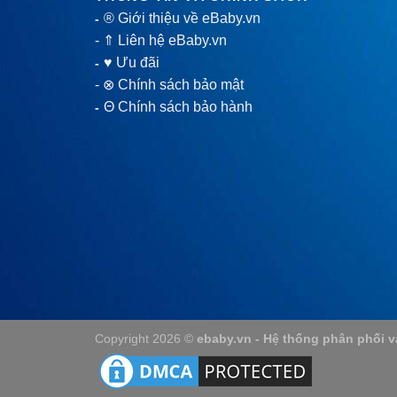
® Giới thiệu về eBaby.vn
-
-
⇑ Liên hệ eBaby.vn
♥ Ưu đãi
-
-
⊗ Chính sách bảo mật
Θ Chính sách bảo hành
-
Copyright 2026 ©
ebaby.vn - Hệ thống phân phối 