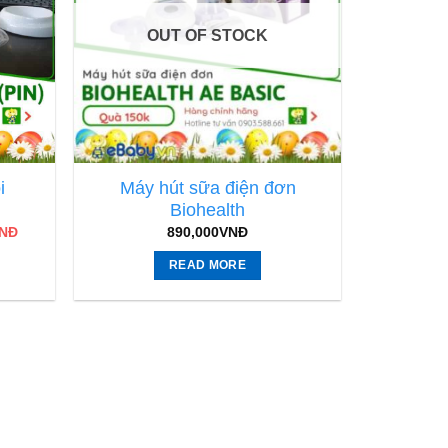
OUT OF STOCK
i
Máy hút sữa điện đơn
Biohealth
NĐ
890,000
VNĐ
READ MORE