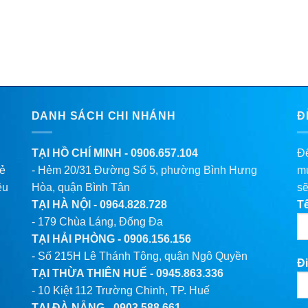
DANH SÁCH CHI NHÁNH
Đ
TẠI HỒ CHÍ MINH -
0906.657.104
Để
lẻ
- Hẻm 20/31 Đường Số 5, phường Bình Hưng
mu
êu
Hòa, quận Bình Tân
sẽ
TẠI HÀ NỘI -
0964.828.728
T
- 179 Chùa Láng, Đống Đa
TẠI HẢI PHÒNG -
0906.156.156
- Số 215H Lê Thánh Tông, quận Ngô Quyền
Đi
TẠI THỪA THIÊN HUẾ -
0945.863.336
- 10 Kiệt 112 Trường Chinh, TP. Huế
TẠI ĐÀ NẴNG -
0903.588.661