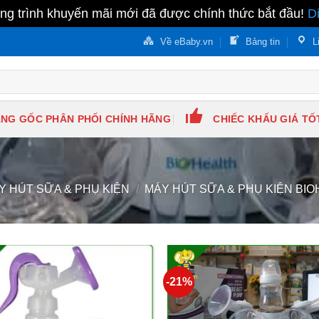
g trình khuyến mãi mới đã được chính thức bắt đầu!
D
Về eBaby.vn
Bảng tin
L
NG GỐC PHÂN PHỐI CHÍNH HÃNG
CHIẾC KHẤU GIÁ TỐ
Y HÚT SỮA & PHỤ KIỆN
/
MÁY HÚT SỮA & PHỤ KIỆN BI
-21%