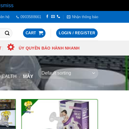
ismiss
iên hệ
0903588661
Nhận thông báo
CART
LOGIN / REGISTER
T
ỦY QUYỀN BẢO HÀNH NHANH
OHEALTH
/
MÁY