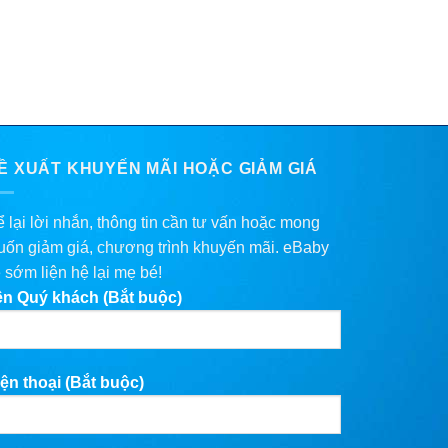
Ề XUẤT KHUYẾN MÃI HOẶC GIẢM GIÁ
 lại lời nhắn, thông tin cần tư vấn hoặc mong
ốn giảm giá, chương trình khuyến mãi. eBaby
 sớm liện hệ lại mẹ bé!
ên Quý khách (Bắt buộc)
ện thoại (Bắt buộc)