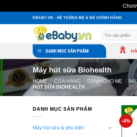
Chươn
Skip
EBABY.VN - HỆ THỐNG MẸ & BÉ CHÍNH HÃNG
to
content
Search
for:
DANH MỤC SẢN PHẨM
HÀ
Máy hút sữa Biohealth
HOME
/
CỬA HÀNG
/
DÀNH CHO MẸ
/
MÁ
HÚT SỮA BIOHEALTH
DANH MỤC SẢN PHẨM
-4%
Máy hút sữa & phụ kiện