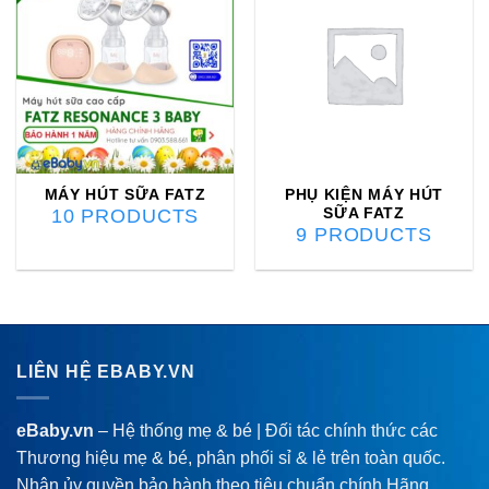
MÁY HÚT SỮA FATZ
PHỤ KIỆN MÁY HÚT
SỮA FATZ
10 PRODUCTS
9 PRODUCTS
LIÊN HỆ EBABY.VN
eBaby.vn
– Hệ thống mẹ & bé | Đối tác chính thức các
Thương hiệu mẹ & bé, phân phối sỉ & lẻ trên toàn quốc.
Nhận ủy quyền bảo hành theo tiêu chuẩn chính Hãng