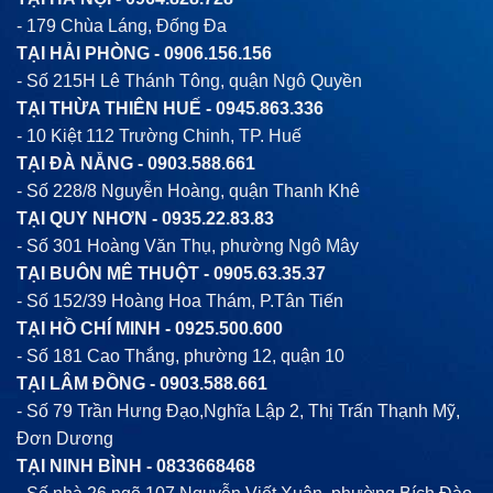
- 179 Chùa Láng, Đống Đa
TẠI HẢI PHÒNG -
0906.156.156
- Số 215H Lê Thánh Tông, quận Ngô Quyền
TẠI THỪA THIÊN HUẾ -
0945.863.336
- 10 Kiệt 112 Trường Chinh, TP. Huế
TẠI ĐÀ NẴNG -
0903.588.661
- Số 228/8 Nguyễn Hoàng, quận Thanh Khê
TẠI QUY NHƠN -
0935.22.83.83
- Số 301 Hoàng Văn Thụ, phường Ngô Mây
TẠI BUÔN MÊ THUỘT -
0905.63.35.37
- Số 152/39 Hoàng Hoa Thám, P.Tân Tiến
TẠI HỒ CHÍ MINH -
0925.500.600
- Số 181 Cao Thắng, phường 12, quận 10
TẠI LÂM ĐỒNG -
0903.588.661
- Số 79 Trần Hưng Đạo,Nghĩa Lập 2, Thị Trấn Thạnh Mỹ,
Đơn Dương
TẠI NINH BÌNH -
0833668468