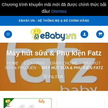
Chương trình khuyến mãi mới đã được chính thức bắt
đầu!
Dismiss
Skip
EBABY.VN - HỆ THỐNG MẸ & BÉ CHÍNH HÃNG
to
content
Máy hút sữa & Phụ kiện Fatz
HOME
/
CỬA HÀNG
/
DÀNH CHO MẸ
/
MÁY HÚT
SỮA & PHỤ KIỆN
/
MÁY HÚT SỮA & PHỤ KIỆN FATZ
FILTER