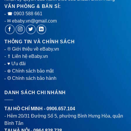
VĂN PHÒNG & BÁN SỈ:
0903 588 661
- ☎
- ✉ ebaby.vn@gmail.com
THÔNG TIN VÀ CHÍNH SÁCH
® Giới thiệu về eBaby.vn
-
-
⇑ Liên hệ eBaby.vn
♥ Ưu đãi
-
-
⊗ Chính sách bảo mật
Θ Chính sách bảo hành
-
DANH SÁCH CHI NHÁNH
TẠI HỒ CHÍ MINH -
0906.657.104
- Hẻm 20/31 Đường Số 5, phường Bình Hưng Hòa, quận
Bình Tân
TẠI HÀ NỘI -
0964.828.728