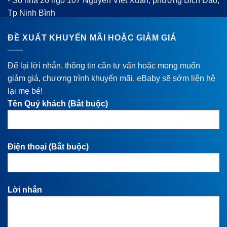
- Số nhà 26 ngõ 107 Nguyễn Viết Xuân, phường Bích Đào,
Tp Ninh Bình
ĐỀ XUẤT KHUYẾN MÃI HOẶC GIẢM GIÁ
Để lại lời nhắn, thông tin cần tư vấn hoặc mong muốn
giảm giá, chương trình khuyến mãi. eBaby sẽ sớm liện hệ
lại mẹ bé!
Tên Quý khách (Bắt buộc)
Điện thoại (Bắt buộc)
Lời nhắn