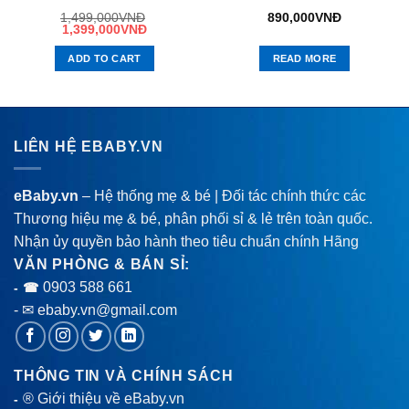
1,499,000
VNĐ
890,000
VNĐ
1,399,000
VNĐ
ADD TO CART
READ MORE
LIÊN HỆ EBABY.VN
eBaby.vn
– Hệ thống mẹ & bé | Đối tác chính thức các
Thương hiệu mẹ & bé, phân phối sỉ & lẻ trên toàn quốc.
Nhận ủy quyền bảo hành theo tiêu chuẩn chính Hãng
VĂN PHÒNG & BÁN SỈ:
0903 588 661
- ☎
- ✉ ebaby.vn@gmail.com
THÔNG TIN VÀ CHÍNH SÁCH
® Giới thiệu về eBaby.vn
-