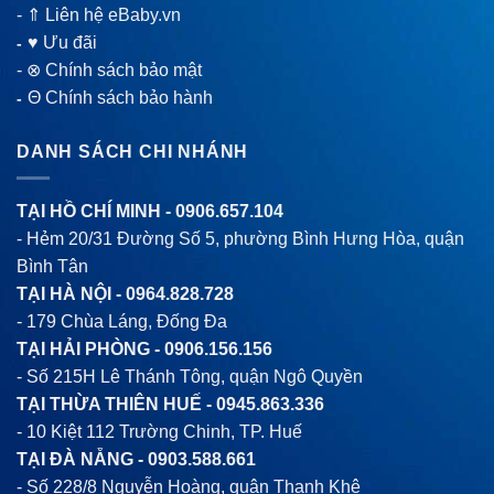
-
⇑ Liên hệ eBaby.vn
♥ Ưu đãi
-
-
⊗ Chính sách bảo mật
Θ Chính sách bảo hành
-
DANH SÁCH CHI NHÁNH
TẠI HỒ CHÍ MINH -
0906.657.104
- Hẻm 20/31 Đường Số 5, phường Bình Hưng Hòa, quận
Bình Tân
TẠI HÀ NỘI -
0964.828.728
- 179 Chùa Láng, Đống Đa
TẠI HẢI PHÒNG -
0906.156.156
- Số 215H Lê Thánh Tông, quận Ngô Quyền
TẠI THỪA THIÊN HUẾ -
0945.863.336
- 10 Kiệt 112 Trường Chinh, TP. Huế
TẠI ĐÀ NẴNG -
0903.588.661
- Số 228/8 Nguyễn Hoàng, quận Thanh Khê