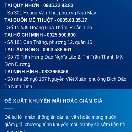
TẠI QUY NHƠN -
0935.22.83.83
- Số 301 Hoàng Văn Thụ, phường Ngô Mây
TẠI BUÔN MÊ THUỘT -
0905.63.35.37
- Số 152/39 Hoàng Hoa Thám, P.Tân Tiến
TẠI HỒ CHÍ MINH -
0925.500.600
- Số 181 Cao Thắng, phường 12, quận 10
TẠI LÂM ĐỒNG -
0903.588.661
- Số 79 Trần Hưng Đạo,Nghĩa Lập 2, Thị Trấn Thạnh Mỹ,
Đơn Dương
TẠI NINH BÌNH -
0833668468
- Số nhà 26 ngõ 107 Nguyễn Viết Xuân, phường Bích Đào,
Tp Ninh Bình
ĐỀ XUẤT KHUYẾN MÃI HOẶC GIẢM GIÁ
Để lại lời nhắn, thông tin cần tư vấn hoặc mong muốn
giảm giá, chương trình khuyến mãi. eBaby sẽ sớm liện hệ
lại mẹ bé!