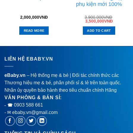
phụ kiện mới 100%
2,000,000
VNĐ
3,900,000
VNĐ
3,500,000
VNĐ
READ MORE
ADD TO CART
LIÊN HỆ EBABY.VN
eBaby.vn
– Hệ thống mẹ & bé | Đối tác chính thức các
Thương hiệu mẹ & bé, phân phối sỉ & lẻ trên toàn quốc.
Nhận ủy quyền bảo hành theo tiêu chuẩn chính Hãng
VĂN PHÒNG & BÁN SỈ:
0903 588 661
- ☎
- ✉ ebaby.vn@gmail.com