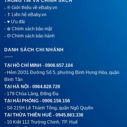
THÔNG TIN VÀ CHÍNH SÁCH
® Giới thiệu về eBaby.vn
-
-
⇑ Liên hệ eBaby.vn
♥ Ưu đãi
-
-
⊗ Chính sách bảo mật
Θ Chính sách bảo hành
-
DANH SÁCH CHI NHÁNH
TẠI HỒ CHÍ MINH -
0906.657.104
- Hẻm 20/31 Đường Số 5, phường Bình Hưng Hòa, quận
Bình Tân
TẠI HÀ NỘI -
0964.828.728
- 179 Chùa Láng, Đống Đa
TẠI HẢI PHÒNG -
0906.156.156
- Số 215H Lê Thánh Tông, quận Ngô Quyền
TẠI THỪA THIÊN HUẾ -
0945.863.336
- 10 Kiệt 112 Trường Chinh, TP. Huế