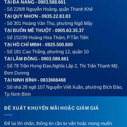
TẠI ĐÀ NẴNG -
0903.588.661
- Số 228/8 Nguyễn Hoàng, quận Thanh Khê
TẠI QUY NHƠN -
0935.22.83.83
- Số 301 Hoàng Văn Thụ, phường Ngô Mây
TẠI BUÔN MÊ THUỘT -
0905.63.35.37
- Số 152/39 Hoàng Hoa Thám, P.Tân Tiến
TẠI HỒ CHÍ MINH -
0925.500.600
- Số 181 Cao Thắng, phường 12, quận 10
TẠI LÂM ĐỒNG -
0903.588.661
- Số 79 Trần Hưng Đạo,Nghĩa Lập 2, Thị Trấn Thạnh Mỹ,
Đơn Dương
TẠI NINH BÌNH -
0833668468
- Số nhà 26 ngõ 107 Nguyễn Viết Xuân, phường Bích Đào,
Tp Ninh Bình
ĐỀ XUẤT KHUYẾN MÃI HOẶC GIẢM GIÁ
Để lại lời nhắn, thông tin cần tư vấn hoặc mong muốn