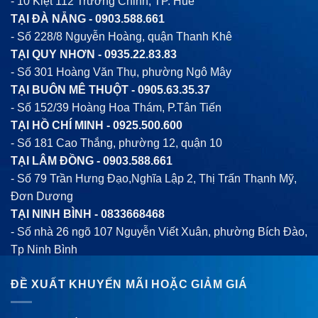
- 10 Kiệt 112 Trường Chinh, TP. Huế
TẠI ĐÀ NẴNG -
0903.588.661
- Số 228/8 Nguyễn Hoàng, quận Thanh Khê
TẠI QUY NHƠN -
0935.22.83.83
- Số 301 Hoàng Văn Thụ, phường Ngô Mây
TẠI BUÔN MÊ THUỘT -
0905.63.35.37
- Số 152/39 Hoàng Hoa Thám, P.Tân Tiến
TẠI HỒ CHÍ MINH -
0925.500.600
- Số 181 Cao Thắng, phường 12, quận 10
TẠI LÂM ĐỒNG -
0903.588.661
- Số 79 Trần Hưng Đạo,Nghĩa Lập 2, Thị Trấn Thạnh Mỹ,
Đơn Dương
TẠI NINH BÌNH -
0833668468
- Số nhà 26 ngõ 107 Nguyễn Viết Xuân, phường Bích Đào,
Tp Ninh Bình
ĐỀ XUẤT KHUYẾN MÃI HOẶC GIẢM GIÁ