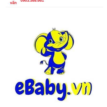
0903.588.661
vấn