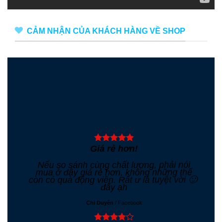
CẢM NHẬN CỦA KHÁCH HÀNG VỀ SHOP
Giá rẻ hơn!
Nếu so sánh cùng chất lượng, phải nói
mua ở đây giá rẻ hơn, không những thế
còn có quà động viên. Rất ư là tuyệt vời 🙂
đấy ạh
Chi Duyên
/
Facebook