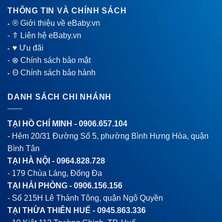
THÔNG TIN VÀ CHÍNH SÁCH
® Giới thiệu về eBaby.vn
-
-
⇑ Liên hệ eBaby.vn
♥ Ưu đãi
-
-
⊗ Chính sách bảo mật
Θ Chính sách bảo hành
-
DANH SÁCH CHI NHÁNH
TẠI HỒ CHÍ MINH -
0906.657.104
- Hẻm 20/31 Đường Số 5, phường Bình Hưng Hòa, quận
Bình Tân
TẠI HÀ NỘI -
0964.828.728
- 179 Chùa Láng, Đống Đa
TẠI HẢI PHÒNG -
0906.156.156
- Số 215H Lê Thánh Tông, quận Ngô Quyền
TẠI THỪA THIÊN HUẾ -
0945.863.336