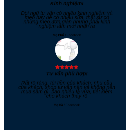
Kinh nghiệm!
Đội ngũ tư vấn có nhiều kinh nghiệm và
mẹo hay để có nhiều sữa, thật sự có
những mẹo đơn giản nhưng phải kinh
nghiệm lắm mới nhận ra
Mẹ Phú
/
Facebook
Tư vấn phù hợp!
Rất rõ ràng, túi tiền của khách, nhu cầu
của khách, shop tư vấn nên và không nên
mua sắm gì, bao nhiêu là vừa, tiết kiệm
cho khách thấy rõ
Mẹ Hà
/
Facebook