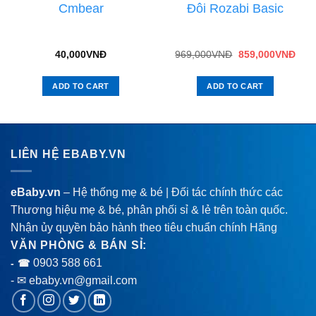
Cmbear
Đôi Rozabi Basic
40,000
VNĐ
969,000
VNĐ
859,000
VNĐ
ADD TO CART
ADD TO CART
LIÊN HỆ EBABY.VN
eBaby.vn
– Hệ thống mẹ & bé | Đối tác chính thức các
Thương hiệu mẹ & bé, phân phối sỉ & lẻ trên toàn quốc.
Nhận ủy quyền bảo hành theo tiêu chuẩn chính Hãng
VĂN PHÒNG & BÁN SỈ:
0903 588 661
- ☎
- ✉ ebaby.vn@gmail.com