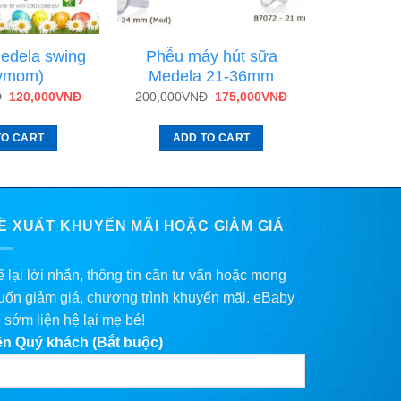
edela swing
Phễu máy hút sữa
ymom)
Medela 21-36mm
Đ
120,000
VNĐ
200,000
VNĐ
175,000
VNĐ
TO CART
ADD TO CART
Ề XUẤT KHUYẾN MÃI HOẶC GIẢM GIÁ
 lại lời nhắn, thông tin cần tư vấn hoặc mong
ốn giảm giá, chương trình khuyến mãi. eBaby
 sớm liện hệ lại mẹ bé!
ên Quý khách (Bắt buộc)