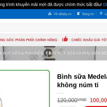
g trình khuyến mãi mới đã được chính thức bắt đầu!
D
Về eBaby.vn
Bảng tin
L
NG GỐC PHÂN PHỐI CHÍNH HÃNG
CHIẾC KHẤU GIÁ TỐ
Y HÚT SỮA & PHỤ KIỆN
/
MÁY HÚT SỮA VÀ PHỤ KIỆN M
Bình sữa Medel
không núm ti
120,000
100,0
VNĐ