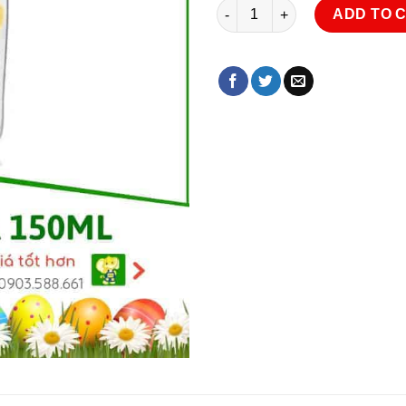
Bình sữa Medela 150ml không 
ADD TO 