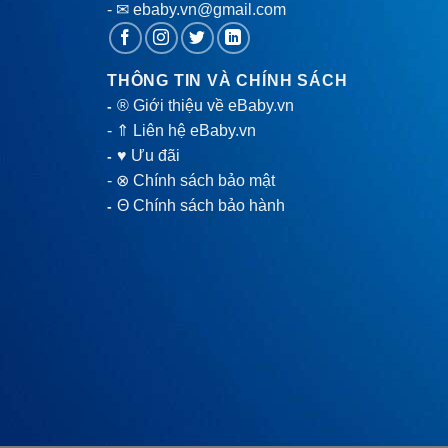
- ✉ ebaby.vn@gmail.com
THÔNG TIN VÀ CHÍNH SÁCH
® Giới thiệu về eBaby.vn
-
-
⇑ Liên hệ eBaby.vn
♥ Ưu đãi
-
-
⊗ Chính sách bảo mật
Θ Chính sách bảo hành
-