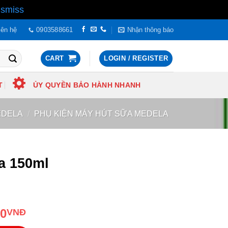
ismiss
iên hệ
0903588661
Nhận thông báo
CART
LOGIN / REGISTER
T
ỦY QUYỀN BẢO HÀNH NHANH
EDELA
/
PHỤ KIỆN MÁY HÚT SỮA MEDELA
a 150ml
00
VNĐ