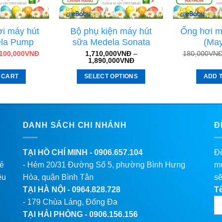
i máy hút
Bộ phụ kiện máy hút
Ống hơi m
la Pump
sữa Medela Sonata
(Ma
100,000
VNĐ
1,710,000
VNĐ
–
180,000
VN
1,890,000
VNĐ
 CART
SELECT OPTIONS
ADD 
DANH SÁCH CHI NHÁNH
Đ
TẠI HỒ CHÍ MINH -
0906.657.104
Để
lẻ
- Hẻm 20/31 Đường Số 5, phường Bình Hưng
mu
êu
Hòa, quận Bình Tân
sẽ
TẠI HÀ NỘI -
0964.828.728
T
- 179 Chùa Láng, Đống Đa
TẠI HẢI PHÒNG -
0906.156.156