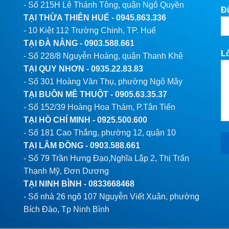
- Số 215H Lê Thánh Tông, quận Ngô Quyền
Đi
TẠI THỪA THIÊN HUẾ -
0945.863.336
- 10 Kiệt 112 Trường Chinh, TP. Huế
TẠI ĐÀ NẴNG -
0903.588.661
L
- Số 228/8 Nguyễn Hoàng, quận Thanh Khê
TẠI QUY NHƠN -
0935.22.83.83
- Số 301 Hoàng Văn Thụ, phường Ngô Mây
TẠI BUÔN MÊ THUỘT -
0905.63.35.37
- Số 152/39 Hoàng Hoa Thám, P.Tân Tiến
TẠI HỒ CHÍ MINH -
0925.500.600
- Số 181 Cao Thắng, phường 12, quận 10
TẠI LÂM ĐỒNG -
0903.588.661
- Số 79 Trần Hưng Đạo,Nghĩa Lập 2, Thị Trấn
Thạnh Mỹ, Đơn Dương
TẠI NINH BÌNH -
0833668468
- Số nhà 26 ngõ 107 Nguyễn Viết Xuân, phường
Bích Đào, Tp Ninh Bình