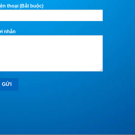
ện thoại (Bắt buộc)
ời nhắn