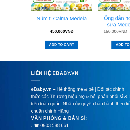
 ống hút
Ống dẫn hơ
Núm ti Calma Medela
sữa Mede
5,000
VNĐ
450,000
VNĐ
150,000
VNĐ
CART
ADD TO CART
ADD TO
LIÊN HỆ EBABY.VN
eBaby.vn
– Hệ thống mẹ & bé | Đối tác chính
thức các Thương hiệu mẹ & bé, phân phối sỉ & 
trên toàn quốc. Nhận ủy quyền bảo hành theo ti
chuẩn chính Hãng
VĂN PHÒNG & BÁN SỈ:
0903 588 661
- ☎