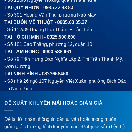
- Số 228/8 Nguyễn Hoàng, quận Thanh Khê
TẠI QUY NHƠN -
0935.22.83.83
- Số 301 Hoàng Văn Thụ, phường Ngô Mây
TẠI BUÔN MÊ THUỘT -
0905.63.35.37
- Số 152/39 Hoàng Hoa Thám, P.Tân Tiến
TẠI HỒ CHÍ MINH -
0925.500.600
- Số 181 Cao Thắng, phường 12, quận 10
TẠI LÂM ĐỒNG -
0903.588.661
- Số 79 Trần Hưng Đạo,Nghĩa Lập 2, Thị Trấn Thạnh Mỹ,
Đơn Dương
TẠI NINH BÌNH -
0833668468
- Số nhà 26 ngõ 107 Nguyễn Viết Xuân, phường Bích Đào,
Tp Ninh Bình
ĐỀ XUẤT KHUYẾN MÃI HOẶC GIẢM GIÁ
Để lại lời nhắn, thông tin cần tư vấn hoặc mong muốn
giảm giá, chương trình khuyến mãi. eBaby sẽ sớm liện hệ