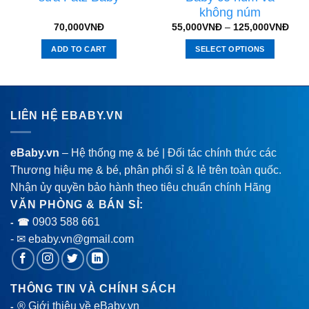
không núm
70,000
VNĐ
55,000
VNĐ
–
125,000
VNĐ
ADD TO CART
SELECT OPTIONS
LIÊN HỆ EBABY.VN
eBaby.vn
– Hệ thống mẹ & bé | Đối tác chính thức các
Thương hiệu mẹ & bé, phân phối sỉ & lẻ trên toàn quốc.
Nhận ủy quyền bảo hành theo tiêu chuẩn chính Hãng
VĂN PHÒNG & BÁN SỈ:
0903 588 661
- ☎
- ✉ ebaby.vn@gmail.com
THÔNG TIN VÀ CHÍNH SÁCH
® Giới thiệu về eBaby.vn
-