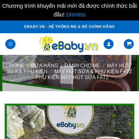
Chương trình khuyến mãi mới đã được chính thức bắt
đầu!
Dismiss
Skip
EBABY.VN - HỆ THỐNG MẸ & BÉ CHÍNH HÃNG
to
content
HOME
/
CỬA HÀNG
/
DÀNH CHO MẸ
/
MÁY HÚT
SỮA & PHỤ KIỆN
/
MÁY HÚT SỮA & PHỤ KIỆN FATZ
/
PHỤ KIỆN MÁY HÚT SỮA FATZ