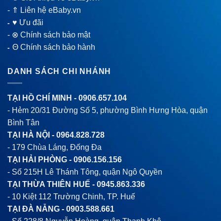
-
⇑ Liên hệ eBaby.vn
♥ Ưu đãi
-
-
⊗ Chính sách bảo mật
Θ Chính sách bảo hành
-
DANH SÁCH CHI NHÁNH
TẠI HỒ CHÍ MINH -
0906.657.104
- Hẻm 20/31 Đường Số 5, phường Bình Hưng Hòa, quận
Bình Tân
TẠI HÀ NỘI -
0964.828.728
- 179 Chùa Láng, Đống Đa
TẠI HẢI PHÒNG -
0906.156.156
- Số 215H Lê Thánh Tông, quận Ngô Quyền
TẠI THỪA THIÊN HUẾ -
0945.863.336
- 10 Kiệt 112 Trường Chinh, TP. Huế
TẠI ĐÀ NẴNG -
0903.588.661