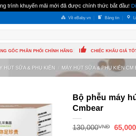
g trình khuyến mãi mới đã được chính thức bắt đầu!
D
Về eBaby.vn
Bảng tin
L
NG GỐC PHÂN PHỐI CHÍNH HÃNG
CHIẾC KHẤU GIÁ TỐ
Y HÚT SỮA & PHỤ KIỆN
/
MÁY HÚT SỮA & PHỤ KIỆN CM
Bộ phễu máy hú
Cmbear
130,000
65,00
VNĐ