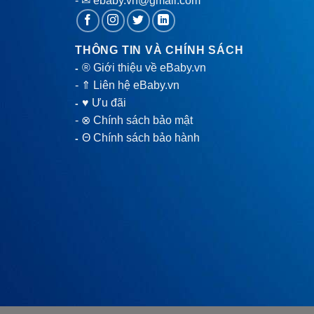
- ✉ ebaby.vn@gmail.com
THÔNG TIN VÀ CHÍNH SÁCH
® Giới thiệu về eBaby.vn
-
-
⇑ Liên hệ eBaby.vn
♥ Ưu đãi
-
-
⊗ Chính sách bảo mật
Θ Chính sách bảo hành
-