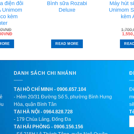
a điện đôi
Bình sữa Rozabi
Máy hút s
A Unimom
Deluxe
Unimom S
Eco kèm
kèm 
ter
00
VNĐ
1,700
00
VNĐ
1,550
MORE
READ MORE
REA
DANH SÁCH CHI NHÁNH
Đ
TẠI HỒ CHÍ MINH -
0906.657.104
Để
lẻ
- Hẻm 20/31 Đường Số 5, phường Bình Hưng
mu
êu
Hòa, quận Bình Tân
sẽ
TẠI HÀ NỘI -
0964.828.728
T
- 179 Chùa Láng, Đống Đa
TẠI HẢI PHÒNG -
0906.156.156