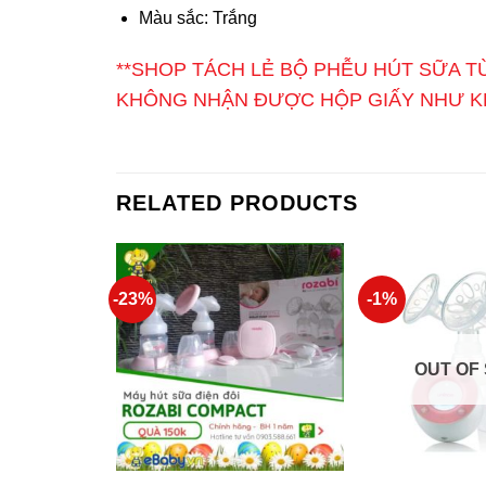
Màu sắc: Trắng
**SHOP TÁCH LẺ BỘ PHỄU HÚT SỮA
T
KHÔNG NHẬN ĐƯỢC HỘP GIẤY NHƯ KH
RELATED PRODUCTS
-23%
-1%
OUT OF