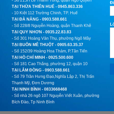
- Số 215H Lê Thánh Tông, quận Ngô Quyền
Đi
TẠI THỪA THIÊN HUẾ -
0945.863.336
- 10 Kiệt 112 Trường Chinh, TP. Huế
TẠI ĐÀ NẴNG -
0903.588.661
L
- Số 228/8 Nguyễn Hoàng, quận Thanh Khê
TẠI QUY NHƠN -
0935.22.83.83
- Số 301 Hoàng Văn Thụ, phường Ngô Mây
TẠI BUÔN MÊ THUỘT -
0905.63.35.37
- Số 152/39 Hoàng Hoa Thám, P.Tân Tiến
TẠI HỒ CHÍ MINH -
0925.500.600
- Số 181 Cao Thắng, phường 12, quận 10
TẠI LÂM ĐỒNG -
0903.588.661
- Số 79 Trần Hưng Đạo,Nghĩa Lập 2, Thị Trấn
Thạnh Mỹ, Đơn Dương
TẠI NINH BÌNH -
0833668468
- Số nhà 26 ngõ 107 Nguyễn Viết Xuân, phường
Bích Đào, Tp Ninh Bình