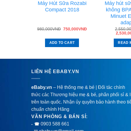
điện đôi
Máy Hút Sữa Rozabi
Máy hút sữ
lth
Compact 2018
không BP
Minuet 
adap
VNĐ
980,000
VNĐ
750,000
VNĐ
2,550,0
VNĐ
2,530,0
CART
ADD TO CART
READ 
LIÊN HỆ EBABY.VN
eBaby.vn
– Hệ thống mẹ & bé | Đối tác chính
thức các Thương hiệu mẹ & bé, phân phối sỉ & 
trên toàn quốc. Nhận ủy quyền bảo hành theo ti
chuẩn chính Hãng
VĂN PHÒNG & BÁN SỈ:
0903 588 661
- ☎