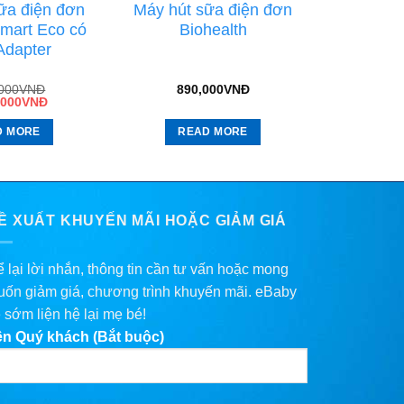
ữa điện đơn
Máy hút sữa điện đơn
mart Eco có
Biohealth
Adapter
,000
VNĐ
890,000
VNĐ
,000
VNĐ
D MORE
READ MORE
Ề XUẤT KHUYẾN MÃI HOẶC GIẢM GIÁ
 lại lời nhắn, thông tin cần tư vấn hoặc mong
ốn giảm giá, chương trình khuyến mãi. eBaby
 sớm liện hệ lại mẹ bé!
ên Quý khách (Bắt buộc)