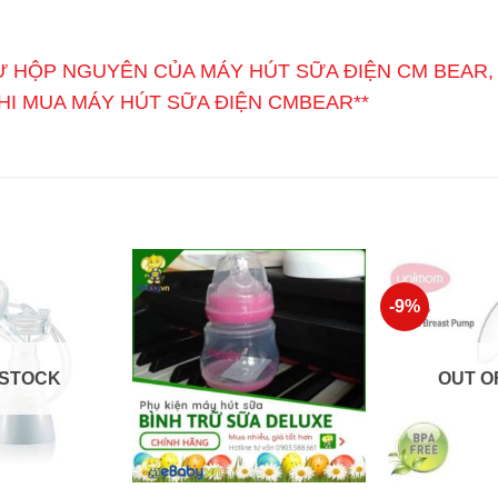
Ừ HỘP NGUYÊN CỦA MÁY HÚT SỮA ĐIỆN CM BEAR, 
I MUA MÁY HÚT SỮA ĐIỆN CMBEAR**
-9%
 STOCK
OUT O