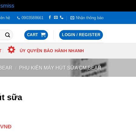
ismiss
iên hệ
0903588661
Nhận thông báo
CART
LOGIN / REGISTER
T
ỦY QUYỀN BẢO HÀNH NHANH
 BEAR
/
PHỤ KIỆN MÁY HÚT SỮA CM BEAR
t sữa
0
VNĐ