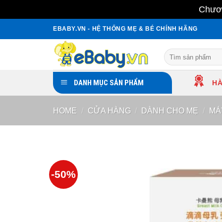
Chươn
Skip
EBABY.VN - HỆ THỐNG MẸ & BÉ CHÍNH HÃNG
to
content
Search
for:
DANH MỤC SẢN PHẨM
HÀ
HOME
/
CỬA HÀNG
/
DÀNH CHO MẸ
/
MÁ
-50%