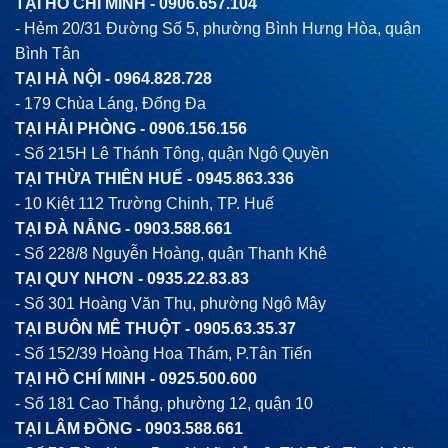
TẠI HỒ CHÍ MINH -
0906.657.104
- Hẻm 20/31 Đường Số 5, phường Bình Hưng Hòa, quận
Bình Tân
TẠI HÀ NỘI -
0964.828.728
- 179 Chùa Láng, Đống Đa
TẠI HẢI PHÒNG -
0906.156.156
- Số 215H Lê Thánh Tông, quận Ngô Quyền
TẠI THỪA THIÊN HUẾ -
0945.863.336
- 10 Kiệt 112 Trường Chinh, TP. Huế
TẠI ĐÀ NẴNG -
0903.588.661
- Số 228/8 Nguyễn Hoàng, quận Thanh Khê
TẠI QUY NHƠN -
0935.22.83.83
- Số 301 Hoàng Văn Thụ, phường Ngô Mây
TẠI BUÔN MÊ THUỘT -
0905.63.35.37
- Số 152/39 Hoàng Hoa Thám, P.Tân Tiến
TẠI HỒ CHÍ MINH -
0925.500.600
- Số 181 Cao Thắng, phường 12, quận 10
TẠI LÂM ĐỒNG -
0903.588.661