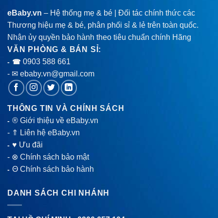
eBaby.vn
– Hệ thống mẹ & bé | Đối tác chính thức các
Thương hiệu mẹ & bé, phân phối sỉ & lẻ trên toàn quốc.
Nhận ủy quyền bảo hành theo tiêu chuẩn chính Hãng
VĂN PHÒNG & BÁN SỈ:
0903 588 661
- ☎
- ✉ ebaby.vn@gmail.com
THÔNG TIN VÀ CHÍNH SÁCH
® Giới thiệu về eBaby.vn
-
-
⇑ Liên hệ eBaby.vn
♥ Ưu đãi
-
-
⊗ Chính sách bảo mật
Θ Chính sách bảo hành
-
DANH SÁCH CHI NHÁNH