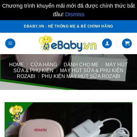
Chương trình khuyến mãi mới đã được chính thức bắt
đầu!
Dismiss
Skip
EBABY.VN - HỆ THỐNG MẸ & BÉ CHÍNH HÃNG
to
content
HOME
/
CỬA HÀNG
/
DÀNH CHO MẸ
/
MÁY HÚT
SỮA & PHỤ KIỆN
/
MÁY HÚT SỮA & PHỤ KIỆN
ROZABI
/
PHỤ KIỆN MÁY HÚT SỮA ROZABI