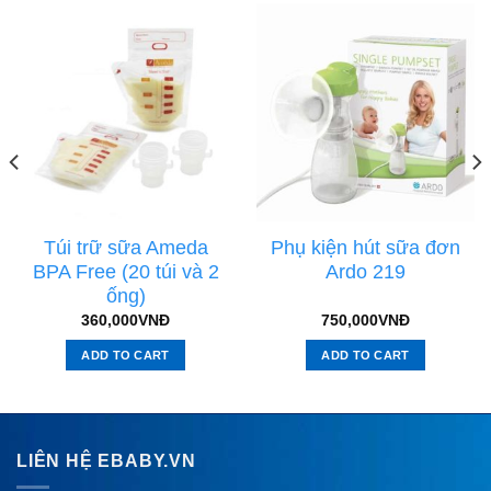
Túi trữ sữa Ameda
Phụ kiện hút sữa đơn
BPA Free (20 túi và 2
Ardo 219
ống)
360,000
VNĐ
750,000
VNĐ
ADD TO CART
ADD TO CART
LIÊN HỆ EBABY.VN