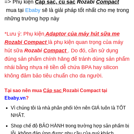
=> Phụ kiện
Cáp sạc, củ sạc
Rozabi
Compact
mua tại
Ebaby
sẽ là giải pháp tốt nhất cho mẹ trong
những trường hợp này
*Lưu ý: Phụ kiện
Adaptor của máy hút sữa mẹ
Rozabi Compact
là phụ kiện quan trọng của máy
hút sữa
Rozabi
Compact
. Do đó, cần sử dụng
đúng sản phẩm chính hãng để tránh dùng sản phẩm
nhái bằng nhựa rẻ tiền dễ chứa BPA hay silicon
không đảm bảo tiêu chuẩn cho da người.
Tại sao nên mua
Cáp sạc
Rozabi Compact tại
Ebaby.vn
?
Vì chúng tôi là nhà phân phối lớn nên GIÁ luôn là TỐT
NHẤT.
Shop chế độ BẢO HÀNH trong trường hợp sản phẩm bị
lỗi, không đáp ứng được nhu cầu của quý khách