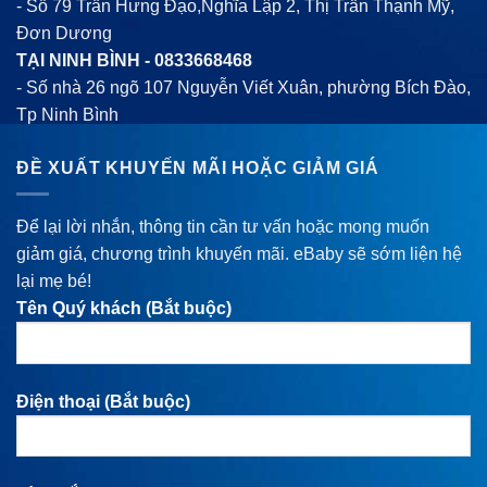
- Số 79 Trần Hưng Đạo,Nghĩa Lập 2, Thị Trấn Thạnh Mỹ,
Đơn Dương
TẠI NINH BÌNH -
0833668468
- Số nhà 26 ngõ 107 Nguyễn Viết Xuân, phường Bích Đào,
Tp Ninh Bình
ĐỀ XUẤT KHUYẾN MÃI HOẶC GIẢM GIÁ
Để lại lời nhắn, thông tin cần tư vấn hoặc mong muốn
giảm giá, chương trình khuyến mãi. eBaby sẽ sớm liện hệ
lại mẹ bé!
Tên Quý khách (Bắt buộc)
Điện thoại (Bắt buộc)