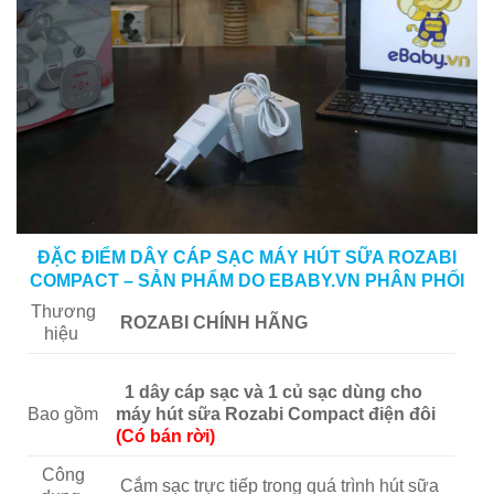
ĐẶC ĐIỂM DÂY CÁP SẠC MÁY HÚT SỮA ROZABI
COMPACT – SẢN PHẨM DO EBABY.VN PHÂN PHỐI
Thương
ROZABI CHÍNH HÃNG
hiệu
1 dây cáp sạc và 1 củ sạc dùng cho
Bao gồm
máy hút sữa Rozabi Compact điện đôi
(Có bán rời)
Công
Cắm sạc trực tiếp trong quá trình hút sữa