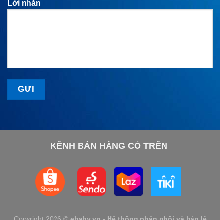
Lời nhắn
KÊNH BÁN HÀNG CÓ TRÊN
Copyright 2026 ©
ebaby.vn - Hệ thống phân phối và bán lẻ