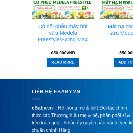
Medela
Cổ nối phễu máy hút
Mặt nạ ch
ata Flex
sữa Medela
sữa Mede
 Thay Thế
Freestyle/Swing Maxi
80,000
VNĐ
650,000
VNĐ
550,00
TIONS
READ MORE
ADD TO
LIÊN HỆ EBABY.VN
eBaby.vn
– Hệ thống mẹ & bé | Đối tác chính
thức các Thương hiệu mẹ & bé, phân phối sỉ & 
trên toàn quốc. Nhận ủy quyền bảo hành theo ti
chuẩn chính Hãng