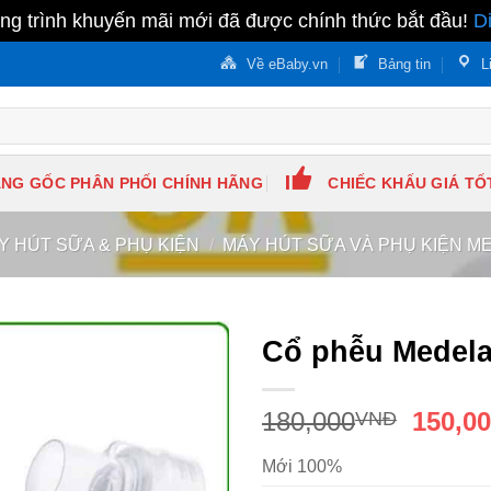
g trình khuyến mãi mới đã được chính thức bắt đầu!
D
Về eBaby.vn
Bảng tin
L
NG GỐC PHÂN PHỐI CHÍNH HÃNG
CHIẾC KHẤU GIÁ TỐ
Y HÚT SỮA & PHỤ KIỆN
/
MÁY HÚT SỮA VÀ PHỤ KIỆN M
Cổ phễu Medel
180,000
150,0
VNĐ
Mới 100%