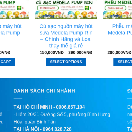
o máy hút
Củ sạc nguồn máy hút
Phễu má
la Pump
sữa Medela Pump Rin
Medela Pu
– Chính Hãng và Loại
thay thế giá rẻ
0
VNĐ
150,000
VNĐ
–
390,000
VNĐ
290,000
VNĐ
 CART
SELECT OPTIONS
SELECT
DANH SÁCH CHI NHÁNH
Đ
TẠI HỒ CHÍ MINH -
0906.657.104
Để
lẻ
- Hẻm 20/31 Đường Số 5, phường Bình Hưng
mu
êu
Hòa, quận Bình Tân
sẽ
TẠI HÀ NỘI -
0964.828.728
T