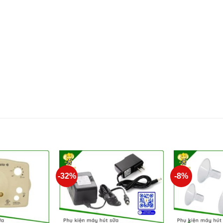
-32%
-8%