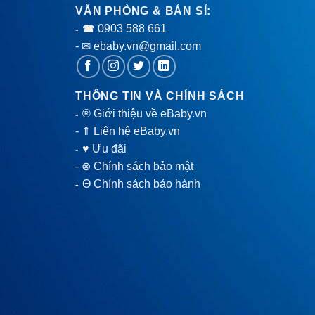
VĂN PHÒNG & BÁN SỈ:
0903 588 661
- ☎
- ✉ ebaby.vn@gmail.com
THÔNG TIN VÀ CHÍNH SÁCH
® Giới thiệu về eBaby.vn
-
-
⇑ Liên hệ eBaby.vn
♥ Ưu đãi
-
-
⊗ Chính sách bảo mật
Θ Chính sách bảo hành
-