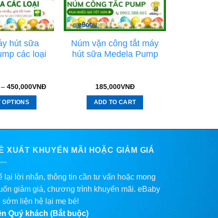
y hút sữa
Núm vặn công tắt máy
mp các loại
hút sữa Medela Pump
–
450,000
VNĐ
185,000
VNĐ
 OPTIONS
ADD TO CART
Ề XUẤT KHUYẾN MÃI HOẶC GIẢM GIÁ
 lại lời nhắn, thông tin cần tư vấn hoặc mong
ốn giảm giá, chương trình khuyến mãi. eBaby
 sớm liện hệ lại mẹ bé!
ên Quý khách (Bắt buộc)