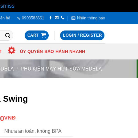
ismiss
iên hệ
0903588661
Nhận thông báo
CART
LOGIN / REGISTER
T
ỦY QUYỀN BẢO HÀNH NHANH
EDELA
/
PHỤ KIỆN MÁY HÚT SỮA MEDELA
a Swing
00
VNĐ
Nhựa an toàn, không BPA