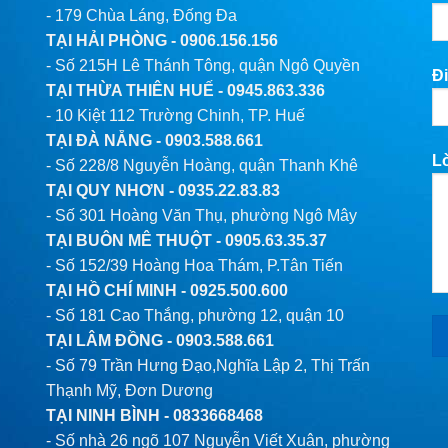
- 179 Chùa Láng, Đống Đa
TẠI HẢI PHÒNG -
0906.156.156
- Số 215H Lê Thánh Tông, quận Ngô Quyền
Đi
TẠI THỪA THIÊN HUẾ -
0945.863.336
- 10 Kiệt 112 Trường Chinh, TP. Huế
TẠI ĐÀ NẴNG -
0903.588.661
L
- Số 228/8 Nguyễn Hoàng, quận Thanh Khê
TẠI QUY NHƠN -
0935.22.83.83
- Số 301 Hoàng Văn Thụ, phường Ngô Mây
TẠI BUÔN MÊ THUỘT -
0905.63.35.37
- Số 152/39 Hoàng Hoa Thám, P.Tân Tiến
TẠI HỒ CHÍ MINH -
0925.500.600
- Số 181 Cao Thắng, phường 12, quận 10
TẠI LÂM ĐỒNG -
0903.588.661
- Số 79 Trần Hưng Đạo,Nghĩa Lập 2, Thị Trấn
Thạnh Mỹ, Đơn Dương
TẠI NINH BÌNH -
0833668468
- Số nhà 26 ngõ 107 Nguyễn Viết Xuân, phường