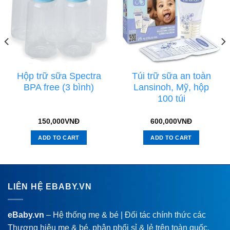
Hộp trữ sữa Spectra
Túi trữ sữa an toàn
BPA free (3 bình)
Lansinoh, Mỹ, hộp
100 túi
150,000
VNĐ
600,000
VNĐ
ADD TO CART
ADD TO CART
LIÊN HỆ EBABY.VN
eBaby.vn
– Hệ thống mẹ & bé | Đối tác chính thức các
Thương hiệu mẹ & bé, phân phối sỉ & lẻ trên toàn quốc.