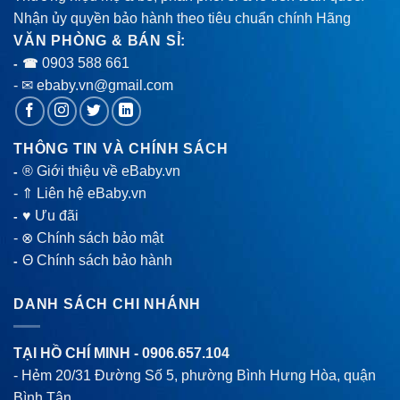
Nhận ủy quyền bảo hành theo tiêu chuẩn chính Hãng
VĂN PHÒNG & BÁN SỈ:
0903 588 661
- ☎
- ✉ ebaby.vn@gmail.com
THÔNG TIN VÀ CHÍNH SÁCH
® Giới thiệu về eBaby.vn
-
-
⇑ Liên hệ eBaby.vn
♥ Ưu đãi
-
-
⊗ Chính sách bảo mật
Θ Chính sách bảo hành
-
DANH SÁCH CHI NHÁNH
TẠI HỒ CHÍ MINH -
0906.657.104
- Hẻm 20/31 Đường Số 5, phường Bình Hưng Hòa, quận
Bình Tân