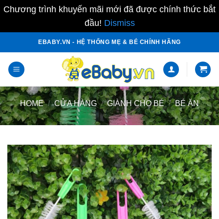
Chương trình khuyến mãi mới đã được chính thức bắt
đầu!
Dismiss
Skip
EBABY.VN - HỆ THỐNG MẸ & BÉ CHÍNH HÃNG
to
content
HOME
/
CỬA HÀNG
/
GIÀNH CHO BÉ
/
BÉ ĂN