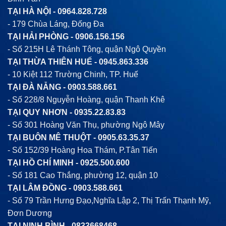
TẠI HÀ NỘI -
0964.828.728
- 179 Chùa Láng, Đống Đa
TẠI HẢI PHÒNG -
0906.156.156
- Số 215H Lê Thánh Tông, quận Ngô Quyền
TẠI THỪA THIÊN HUẾ -
0945.863.336
- 10 Kiệt 112 Trường Chinh, TP. Huế
TẠI ĐÀ NẴNG -
0903.588.661
- Số 228/8 Nguyễn Hoàng, quận Thanh Khê
TẠI QUY NHƠN -
0935.22.83.83
- Số 301 Hoàng Văn Thụ, phường Ngô Mây
TẠI BUÔN MÊ THUỘT -
0905.63.35.37
- Số 152/39 Hoàng Hoa Thám, P.Tân Tiến
TẠI HỒ CHÍ MINH -
0925.500.600
- Số 181 Cao Thắng, phường 12, quận 10
TẠI LÂM ĐỒNG -
0903.588.661
- Số 79 Trần Hưng Đạo,Nghĩa Lập 2, Thị Trấn Thạnh Mỹ,
Đơn Dương
TẠI NINH BÌNH -
0833668468