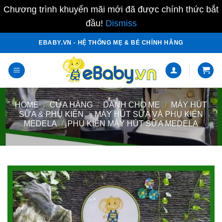
Chương trình khuyến mãi mới đã được chính thức bắt
đầu!
Dismiss
Skip
EBABY.VN - HỆ THỐNG MẸ & BÉ CHÍNH HÃNG
to
content
HOME
/
CỬA HÀNG
/
DÀNH CHO MẸ
/
MÁY HÚT
SỮA & PHỤ KIỆN
/
MÁY HÚT SỮA VÀ PHỤ KIỆN
MEDELA
/
PHỤ KIỆN MÁY HÚT SỮA MEDELA