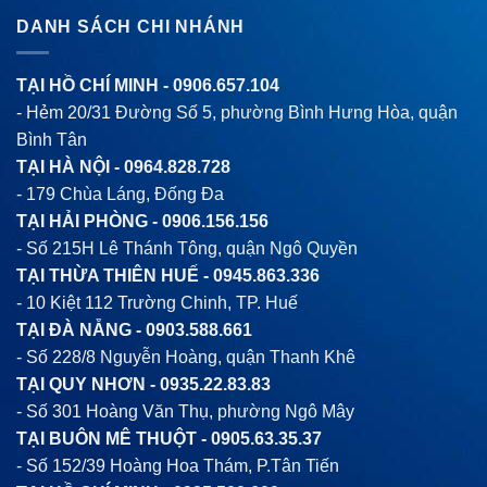
DANH SÁCH CHI NHÁNH
TẠI HỒ CHÍ MINH -
0906.657.104
- Hẻm 20/31 Đường Số 5, phường Bình Hưng Hòa, quận
Bình Tân
TẠI HÀ NỘI -
0964.828.728
- 179 Chùa Láng, Đống Đa
TẠI HẢI PHÒNG -
0906.156.156
- Số 215H Lê Thánh Tông, quận Ngô Quyền
TẠI THỪA THIÊN HUẾ -
0945.863.336
- 10 Kiệt 112 Trường Chinh, TP. Huế
TẠI ĐÀ NẴNG -
0903.588.661
- Số 228/8 Nguyễn Hoàng, quận Thanh Khê
TẠI QUY NHƠN -
0935.22.83.83
- Số 301 Hoàng Văn Thụ, phường Ngô Mây
TẠI BUÔN MÊ THUỘT -
0905.63.35.37
- Số 152/39 Hoàng Hoa Thám, P.Tân Tiến