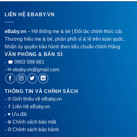
LIÊN HỆ EBABY.VN
eBaby.vn
– Hệ thống mẹ & bé | Đối tác chính thức các
Thương hiệu mẹ & bé, phân phối sỉ & lẻ trên toàn quốc.
Nhận ủy quyền bảo hành theo tiêu chuẩn chính Hãng
VĂN PHÒNG & BÁN SỈ:
0903 588 661
- ☎
- ✉ ebaby.vn@gmail.com
THÔNG TIN VÀ CHÍNH SÁCH
® Giới thiệu về eBaby.vn
-
-
⇑ Liên hệ eBaby.vn
♥ Ưu đãi
-
-
⊗ Chính sách bảo mật
Θ Chính sách bảo hành
-