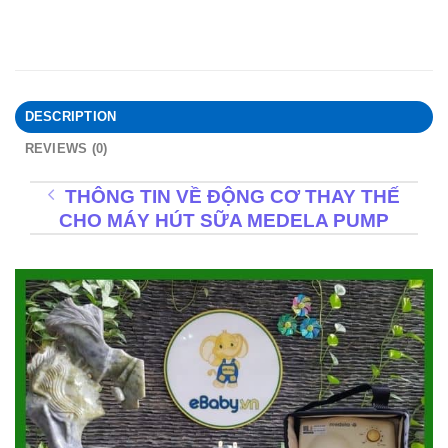
DESCRIPTION
REVIEWS (0)
THÔNG TIN VỀ ĐỘNG CƠ THAY THẾ
CHO MÁY HÚT SỮA MEDELA PUMP