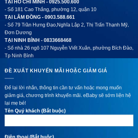
TẠI HỒ CHÍ MINH -
0925.500.600
- Số 181 Cao Thắng, phường 12, quận 10
TẠI LÂM ĐỒNG -
0903.588.661
- Số 79 Trần Hưng Đạo,Nghĩa Lập 2, Thị Trấn Thạnh Mỹ,
Đơn Dương
TẠI NINH BÌNH -
0833668468
- Số nhà 26 ngõ 107 Nguyễn Viết Xuân, phường Bích Đào,
Tp Ninh Bình
ĐỀ XUẤT KHUYẾN MÃI HOẶC GIẢM GIÁ
Để lại lời nhắn, thông tin cần tư vấn hoặc mong muốn
giảm giá, chương trình khuyến mãi. eBaby sẽ sớm liện hệ
lại mẹ bé!
Tên Quý khách (Bắt buộc)
Điện thoại (Bắt buộc)