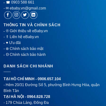
0903 588 661
- ☎
- ✉ ebaby.vn@gmail.com
THÔNG TIN VÀ CHÍNH SÁCH
® Giới thiệu về eBaby.vn
-
-
⇑ Liên hệ eBaby.vn
♥ Ưu đãi
-
-
⊗ Chính sách bảo mật
Θ Chính sách bảo hành
-
DANH SÁCH CHI NHÁNH
TẠI HỒ CHÍ MINH -
0906.657.104
- Hẻm 20/31 Đường Số 5, phường Bình Hưng Hòa, quận
Bình Tân
TẠI HÀ NỘI -
0964.828.728
- 179 Chùa Láng, Đống Đa