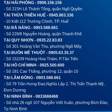
TẠI HẢI PHÒNG -
0906.156.156
- Số 215H Lê Thánh Tông, quận Ngô Quyền
TẠI THỪA THIÊN HUẾ -
0945.863.336
- 10 Kiệt 112 Trường Chinh, TP. Huế
TẠI ĐÀ NẴNG -
0903.588.661
- Số 228/8 Nguyễn Hoàng, quận Thanh Khê
TẠI QUY NHƠN -
0935.22.83.83
- Số 301 Hoàng Văn Thụ, phường Ngô Mây
TẠI BUÔN MÊ THUỘT -
0905.63.35.37
- Số 152/39 Hoàng Hoa Thám, P.Tân Tiến
TẠI HỒ CHÍ MINH -
0925.500.600
- Số 181 Cao Thắng, phường 12, quận 10
TẠI LÂM ĐỒNG -
0903.588.661
- Số 79 Trần Hưng Đạo,Nghĩa Lập 2, Thị Trấn Thạnh Mỹ,
Đơn Dương
TẠI NINH BÌNH -
0833668468
- Số nhà 26 ngõ 107 Nguyễn Viết Xuân, phường Bích Đào,
Tp Ninh Bình