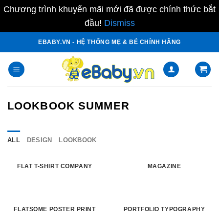
Chương trình khuyến mãi mới đã được chính thức bắt
đầu!
Dismiss
Skip
EBABY.VN - HỆ THỐNG MẸ & BÉ CHÍNH HÃNG
to
content
LOOKBOOK SUMMER
ALL
DESIGN
LOOKBOOK
FLAT T-SHIRT COMPANY
MAGAZINE
FLATSOME POSTER PRINT
PORTFOLIO TYPOGRAPHY