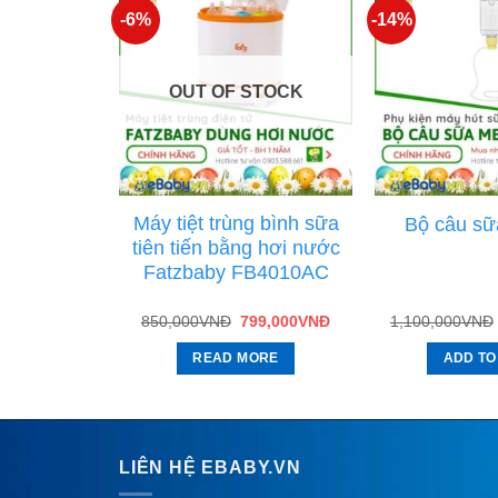
-6%
-14%
OUT OF STOCK
a 1 & 2
Máy tiệt trùng bình sữa
Bộ câu sữ
️ 4 chức
tiên tiến bằng hơi nước
hợp tiệt
Fatzbaby FB4010AC
g
85,000
VNĐ
850,000
VNĐ
799,000
VNĐ
1,100,000
VNĐ
CART
READ MORE
ADD TO
LIÊN HỆ EBABY.VN