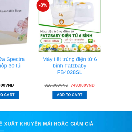
-8%
sữa Spectra
Máy tiệt trùng điện tử 6
ộp 30 túi
bình Fatzbaby
FB4028SL
000
VNĐ
810,000
VNĐ
749,000
VNĐ
TO CART
ADD TO CART
Ề XUẤT KHUYẾN MÃI HOẶC GIẢM GIÁ