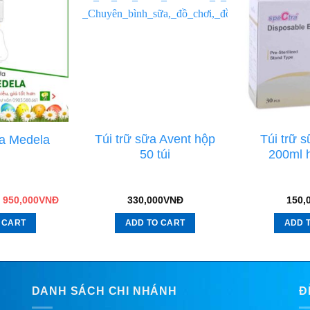
Túi trữ sữa Avent hộp
Túi trữ 
a Medela
50 túi
200ml h
950,000
VNĐ
330,000
VNĐ
150,
 CART
ADD TO CART
ADD 
DANH SÁCH CHI NHÁNH
Đ