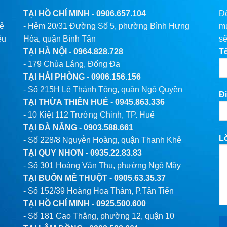
TẠI HỒ CHÍ MINH -
0906.657.104
Để
lẻ
- Hẻm 20/31 Đường Số 5, phường Bình Hưng
mu
êu
Hòa, quận Bình Tân
sẽ
TẠI HÀ NỘI -
0964.828.728
T
- 179 Chùa Láng, Đống Đa
TẠI HẢI PHÒNG -
0906.156.156
- Số 215H Lê Thánh Tông, quận Ngô Quyền
Đi
TẠI THỪA THIÊN HUẾ -
0945.863.336
- 10 Kiệt 112 Trường Chinh, TP. Huế
TẠI ĐÀ NẴNG -
0903.588.661
L
- Số 228/8 Nguyễn Hoàng, quận Thanh Khê
TẠI QUY NHƠN -
0935.22.83.83
- Số 301 Hoàng Văn Thụ, phường Ngô Mây
TẠI BUÔN MÊ THUỘT -
0905.63.35.37
- Số 152/39 Hoàng Hoa Thám, P.Tân Tiến
TẠI HỒ CHÍ MINH -
0925.500.600
- Số 181 Cao Thắng, phường 12, quận 10