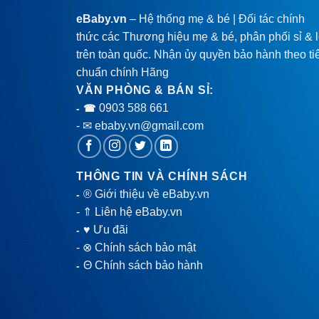
eBaby.vn
– Hệ thống mẹ & bé | Đối tác chính
thức các Thương hiệu mẹ & bé, phân phối sỉ & 
trên toàn quốc. Nhận ủy quyền bảo hành theo ti
chuẩn chính Hãng
VĂN PHÒNG & BÁN SỈ:
0903 588 661
- ☎
- ✉ ebaby.vn@gmail.com
THÔNG TIN VÀ CHÍNH SÁCH
® Giới thiệu về eBaby.vn
-
-
⇑ Liên hệ eBaby.vn
♥ Ưu đãi
-
-
⊗ Chính sách bảo mật
Θ Chính sách bảo hành
-