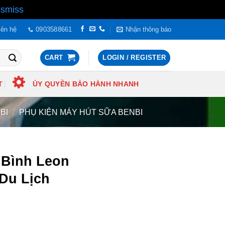
ismiss
iên hệ
0903588661
Nhận thông báo
CART
LOGIN / REGISTER
T
ỦY QUYỀN BẢO HÀNH NHANH
BI
/
PHỤ KIỆN MÁY HÚT SỮA BENBI
 Bình Leon
 Du Lịch