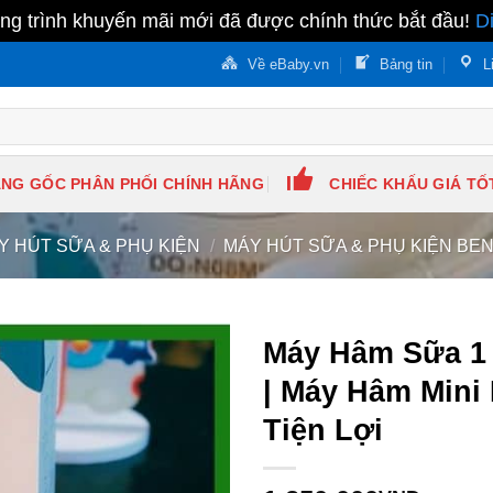
g trình khuyến mãi mới đã được chính thức bắt đầu!
D
Về eBaby.vn
Bảng tin
L
NG GỐC PHÂN PHỐI CHÍNH HÃNG
CHIẾC KHẤU GIÁ TỐ
Y HÚT SỮA & PHỤ KIỆN
/
MÁY HÚT SỮA & PHỤ KIỆN BEN
Máy Hâm Sữa 1
| Máy Hâm Mini
Tiện Lợi