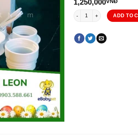
1,250,000
VNĐ
Máy Hâm Sữa 1 Bình Leon | Má
ADD TO 