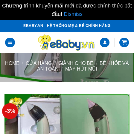
Chương trình khuyến mãi mới đã được chính thức bắt
đầu!
Dismiss
Skip
EBABY.VN - HỆ THỐNG MẸ & BÉ CHÍNH HÃNG
to
content
HOME
/
CỬA HÀNG
/
GIÀNH CHO BÉ
/
BÉ KHỎE VÀ
AN TOÀN
/
MÁY HÚT MŨI
-3%