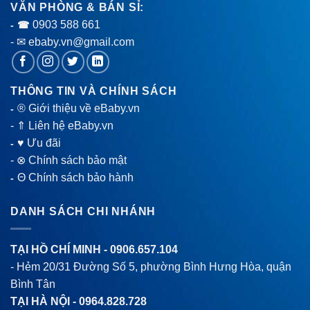
VĂN PHÒNG & BÁN SỈ:
0903 588 661
- ☎
- ✉ ebaby.vn@gmail.com
THÔNG TIN VÀ CHÍNH SÁCH
® Giới thiệu về eBaby.vn
-
-
⇑ Liên hệ eBaby.vn
♥ Ưu đãi
-
-
⊗ Chính sách bảo mật
Θ Chính sách bảo hành
-
DANH SÁCH CHI NHÁNH
TẠI HỒ CHÍ MINH -
0906.657.104
- Hẻm 20/31 Đường Số 5, phường Bình Hưng Hòa, quận
Bình Tân
TẠI HÀ NỘI -
0964.828.728