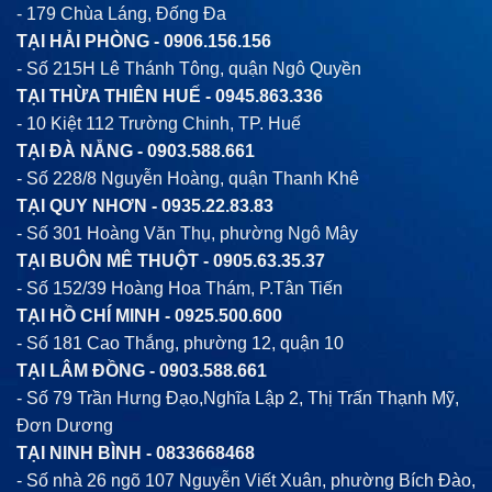
- 179 Chùa Láng, Đống Đa
TẠI HẢI PHÒNG -
0906.156.156
- Số 215H Lê Thánh Tông, quận Ngô Quyền
TẠI THỪA THIÊN HUẾ -
0945.863.336
- 10 Kiệt 112 Trường Chinh, TP. Huế
TẠI ĐÀ NẴNG -
0903.588.661
- Số 228/8 Nguyễn Hoàng, quận Thanh Khê
TẠI QUY NHƠN -
0935.22.83.83
- Số 301 Hoàng Văn Thụ, phường Ngô Mây
TẠI BUÔN MÊ THUỘT -
0905.63.35.37
- Số 152/39 Hoàng Hoa Thám, P.Tân Tiến
TẠI HỒ CHÍ MINH -
0925.500.600
- Số 181 Cao Thắng, phường 12, quận 10
TẠI LÂM ĐỒNG -
0903.588.661
- Số 79 Trần Hưng Đạo,Nghĩa Lập 2, Thị Trấn Thạnh Mỹ,
Đơn Dương
TẠI NINH BÌNH -
0833668468
- Số nhà 26 ngõ 107 Nguyễn Viết Xuân, phường Bích Đào,