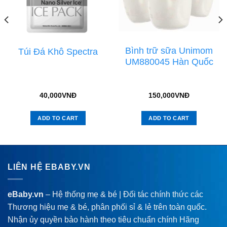
Bình trữ sữa Unimom
Túi Đá Khô Spectra
UM880045 Hàn Quốc
40,000
VNĐ
150,000
VNĐ
ADD TO CART
ADD TO CART
LIÊN HỆ EBABY.VN
eBaby.vn
– Hệ thống mẹ & bé | Đối tác chính thức các
Thương hiệu mẹ & bé, phân phối sỉ & lẻ trên toàn quốc.
Nhận ủy quyền bảo hành theo tiêu chuẩn chính Hãng