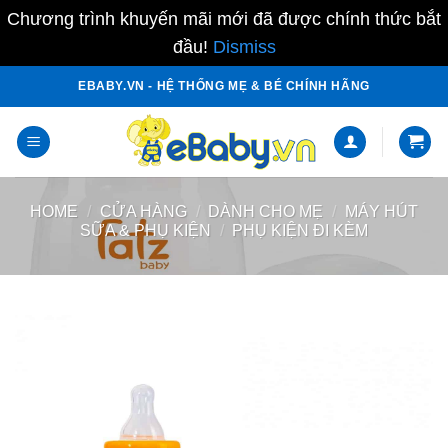
Chương trình khuyến mãi mới đã được chính thức bắt
đầu!
Dismiss
Skip
EBABY.VN - HỆ THỐNG MẸ & BÉ CHÍNH HÃNG
to
content
HOME
/
CỬA HÀNG
/
DÀNH CHO MẸ
/
MÁY HÚT
SỮA & PHỤ KIỆN
/
PHỤ KIỆN ĐI KÈM