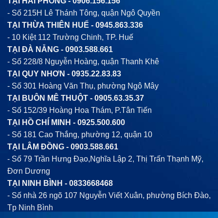
TẠI HẢI PHÒNG -
0906.156.156
- Số 215H Lê Thánh Tông, quận Ngô Quyền
TẠI THỪA THIÊN HUẾ -
0945.863.336
- 10 Kiệt 112 Trường Chinh, TP. Huế
TẠI ĐÀ NẴNG -
0903.588.661
- Số 228/8 Nguyễn Hoàng, quận Thanh Khê
TẠI QUY NHƠN -
0935.22.83.83
- Số 301 Hoàng Văn Thụ, phường Ngô Mây
TẠI BUÔN MÊ THUỘT -
0905.63.35.37
- Số 152/39 Hoàng Hoa Thám, P.Tân Tiến
TẠI HỒ CHÍ MINH -
0925.500.600
- Số 181 Cao Thắng, phường 12, quận 10
TẠI LÂM ĐỒNG -
0903.588.661
- Số 79 Trần Hưng Đạo,Nghĩa Lập 2, Thị Trấn Thạnh Mỹ,
Đơn Dương
TẠI NINH BÌNH -
0833668468
- Số nhà 26 ngõ 107 Nguyễn Viết Xuân, phường Bích Đào,
Tp Ninh Bình