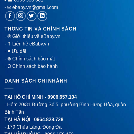
- ☎
- ✉ ebaby.vn@gmail.com
THÔNG TIN VÀ CHÍNH SÁCH
® Giới thiệu về eBaby.vn
-
-
⇑ Liên hệ eBaby.vn
♥ Ưu đãi
-
-
⊗ Chính sách bảo mật
Θ Chính sách bảo hành
-
DANH SÁCH CHI NHÁNH
TẠI HỒ CHÍ MINH -
0906.657.104
- Hẻm 20/31 Đường Số 5, phường Bình Hưng Hòa, quận
Bình Tân
TẠI HÀ NỘI -
0964.828.728
- 179 Chùa Láng, Đống Đa