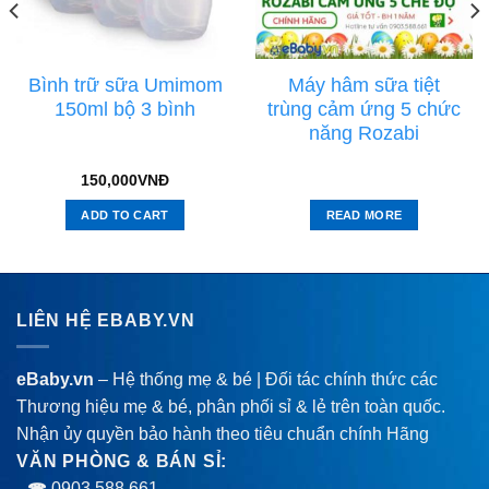
Bình trữ sữa Umimom
Máy hâm sữa tiệt
150ml bộ 3 bình
trùng cảm ứng 5 chức
năng Rozabi
150,000
VNĐ
ADD TO CART
READ MORE
LIÊN HỆ EBABY.VN
eBaby.vn
– Hệ thống mẹ & bé | Đối tác chính thức các
Thương hiệu mẹ & bé, phân phối sỉ & lẻ trên toàn quốc.
Nhận ủy quyền bảo hành theo tiêu chuẩn chính Hãng
VĂN PHÒNG & BÁN SỈ:
0903 588 661