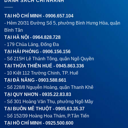
DANH SÁCH CHI NHÁNH
TẠI HỒ CHÍ MINH -
0906.657.104
- Hẻm 20/31 Đường Số 5, phường Bình Hưng Hòa, quận
Bình Tân
TẠI HÀ NỘI -
0964.828.728
- 179 Chùa Láng, Đống Đa
TẠI HẢI PHÒNG -
0906.156.156
- Số 215H Lê Thánh Tông, quận Ngô Quyền
TẠI THỪA THIÊN HUẾ -
0945.863.336
- 10 Kiệt 112 Trường Chinh, TP. Huế
TẠI ĐÀ NẴNG -
0903.588.661
- Số 228/8 Nguyễn Hoàng, quận Thanh Khê
TẠI QUY NHƠN -
0935.22.83.83
- Số 301 Hoàng Văn Thụ, phường Ngô Mây
TẠI BUÔN MÊ THUỘT -
0905.63.35.37
- Số 152/39 Hoàng Hoa Thám, P.Tân Tiến
TẠI HỒ CHÍ MINH -
0925.500.600