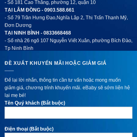
- Số 181 Cao Thắng, phường 12, quận 10
TẠI LÂM ĐỒNG -
0903.588.661
- Số 79 Trần Hưng Đạo,Nghĩa Lập 2, Thị Trấn Thạnh Mỹ,
Đơn Dương
TẠI NINH BÌNH -
0833668468
- Số nhà 26 ngõ 107 Nguyễn Viết Xuân, phường Bích Đào,
Tp Ninh Bình
ĐỀ XUẤT KHUYẾN MÃI HOẶC GIẢM GIÁ
Để lại lời nhắn, thông tin cần tư vấn hoặc mong muốn
giảm giá, chương trình khuyến mãi. eBaby sẽ sớm liện hệ
lại mẹ bé!
Tên Quý khách (Bắt buộc)
Điện thoại (Bắt buộc)