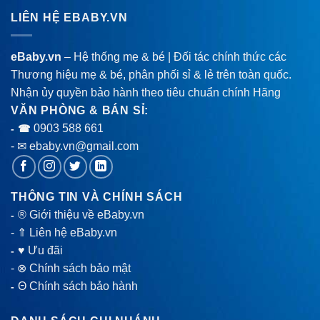
LIÊN HỆ EBABY.VN
eBaby.vn
– Hệ thống mẹ & bé | Đối tác chính thức các
Thương hiệu mẹ & bé, phân phối sỉ & lẻ trên toàn quốc.
Nhận ủy quyền bảo hành theo tiêu chuẩn chính Hãng
VĂN PHÒNG & BÁN SỈ:
0903 588 661
- ☎
- ✉ ebaby.vn@gmail.com
THÔNG TIN VÀ CHÍNH SÁCH
® Giới thiệu về eBaby.vn
-
-
⇑ Liên hệ eBaby.vn
♥ Ưu đãi
-
-
⊗ Chính sách bảo mật
Θ Chính sách bảo hành
-