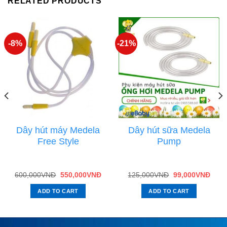
RELATED PRODUCTS
-8%
-21%
Dây hút máy Medela
Dây hút sữa Medela
Free Style
Pump
600,000
VNĐ
550,000
VNĐ
125,000
VNĐ
99,000
VNĐ
ADD TO CART
ADD TO CART