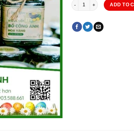
Nước Cốt Bồ Công Anh Hoa Và
ADD TO 