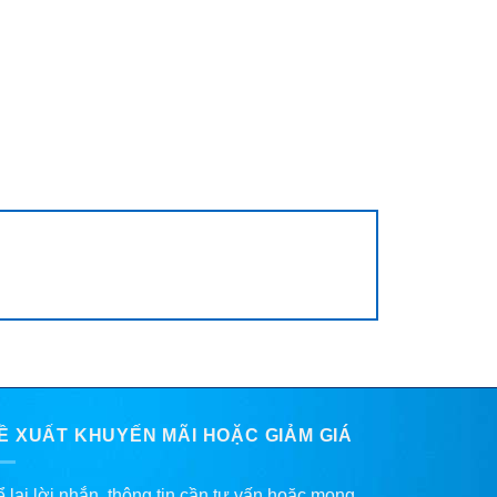
Ề XUẤT KHUYẾN MÃI HOẶC GIẢM GIÁ
 lại lời nhắn, thông tin cần tư vấn hoặc mong