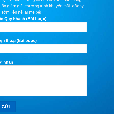
ốn giảm giá, chương trình khuyến mãi. eBaby
 sớm liện hệ lại mẹ bé!
ên Quý khách (Bắt buộc)
ện thoại (Bắt buộc)
ời nhắn