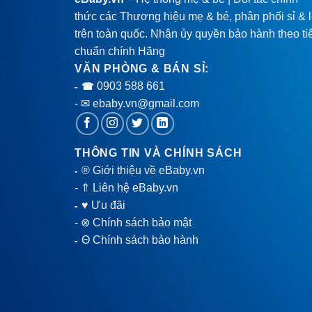
thức các Thương hiệu mẹ & bé, phân phối sỉ & 
trên toàn quốc. Nhận ủy quyền bảo hành theo ti
chuẩn chính Hãng
VĂN PHÒNG & BÁN SỈ:
0903 588 661
- ☎
- ✉ ebaby.vn@gmail.com
THÔNG TIN VÀ CHÍNH SÁCH
® Giới thiệu về eBaby.vn
-
-
⇑ Liên hệ eBaby.vn
♥ Ưu đãi
-
-
⊗ Chính sách bảo mật
Θ Chính sách bảo hành
-