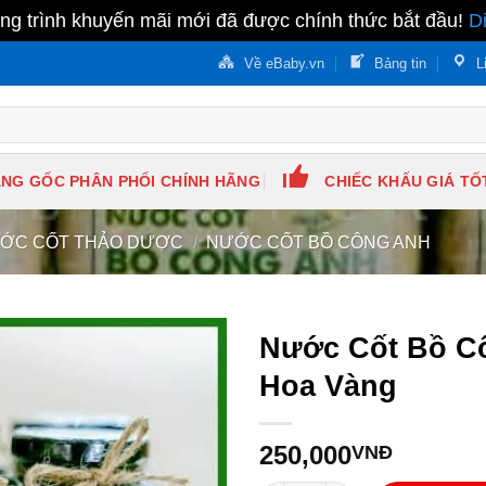
g trình khuyến mãi mới đã được chính thức bắt đầu!
D
Về eBaby.vn
Bảng tin
L
NG GỐC PHÂN PHỐI CHÍNH HÃNG
CHIẾC KHẤU GIÁ TỐ
ỚC CỐT THẢO DƯỢC
/
NƯỚC CỐT BỒ CÔNG ANH
Nước Cốt Bồ C
Hoa Vàng
250,000
VNĐ