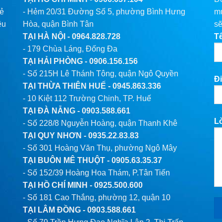
lẻ
- Hẻm 20/31 Đường Số 5, phường Bình Hưng
mu
êu
Hòa, quận Bình Tân
sẽ
TẠI HÀ NỘI -
0964.828.728
T
- 179 Chùa Láng, Đống Đa
TẠI HẢI PHÒNG -
0906.156.156
- Số 215H Lê Thánh Tông, quận Ngô Quyền
Đi
TẠI THỪA THIÊN HUẾ -
0945.863.336
- 10 Kiệt 112 Trường Chinh, TP. Huế
TẠI ĐÀ NẴNG -
0903.588.661
L
- Số 228/8 Nguyễn Hoàng, quận Thanh Khê
TẠI QUY NHƠN -
0935.22.83.83
- Số 301 Hoàng Văn Thụ, phường Ngô Mây
TẠI BUÔN MÊ THUỘT -
0905.63.35.37
- Số 152/39 Hoàng Hoa Thám, P.Tân Tiến
TẠI HỒ CHÍ MINH -
0925.500.600
- Số 181 Cao Thắng, phường 12, quận 10
TẠI LÂM ĐỒNG -
0903.588.661