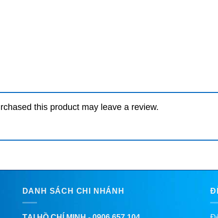
rchased this product may leave a review.
DANH SÁCH CHI NHÁNH
Đ
TẠI HỒ CHÍ MINH -
0906.657.104
Để