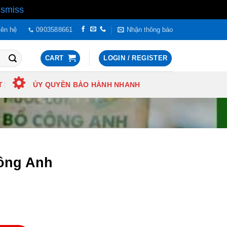
ismiss
iên hệ
0903588661
Nhận thông báo
CART
LOGIN / REGISTER
T
ỦY QUYỀN BẢO HÀNH NHANH
ông Anh