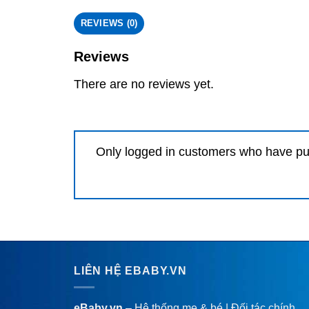
REVIEWS (0)
Reviews
There are no reviews yet.
Only logged in customers who have pu
LIÊN HỆ EBABY.VN
eBaby.vn
– Hệ thống mẹ & bé | Đối tác chính