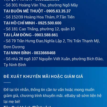
- Số 301 Hoàng Văn Thụ, phường Ngô Mây
TẠI BUÔN MÊ THUỘT -
0905.63.35.37
- Số 152/39 Hoàng Hoa Thám, P.Tân Tiến
TẠI HỒ CHÍ MINH -
0925.500.600
- Số 181 Cao Thắng, phường 12, quận 10
TẠI LÂM ĐỒNG -
0903.588.661
- Số 79 Trần Hưng Đạo,Nghĩa Lập 2, Thị Trấn Thạnh Mỹ,
Đơn Dương
TẠI NINH BÌNH -
0833668468
- Số nhà 26 ngõ 107 Nguyễn Viết Xuân, phường Bích Đào,
Tp Ninh Bình
ĐỀ XUẤT KHUYẾN MÃI HOẶC GIẢM GIÁ
Để lại lời nhắn, thông tin cần tư vấn hoặc mong muốn
giảm giá, chương trình khuyến mãi. eBaby sẽ sớm liện hệ
lại mẹ bé!