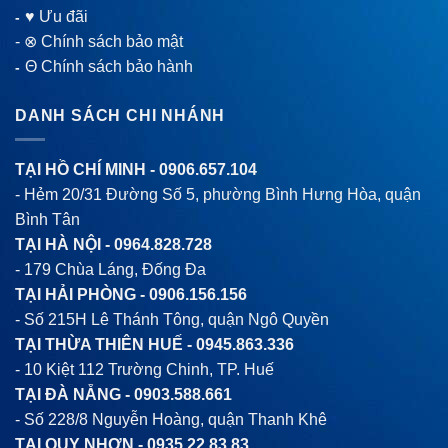
♥ Ưu đãi
-
-
⊗ Chính sách bảo mật
Θ Chính sách bảo hành
-
DANH SÁCH CHI NHÁNH
TẠI HỒ CHÍ MINH -
0906.657.104
- Hẻm 20/31 Đường Số 5, phường Bình Hưng Hòa, quận
Bình Tân
TẠI HÀ NỘI -
0964.828.728
- 179 Chùa Láng, Đống Đa
TẠI HẢI PHÒNG -
0906.156.156
- Số 215H Lê Thánh Tông, quận Ngô Quyền
TẠI THỪA THIÊN HUẾ -
0945.863.336
- 10 Kiệt 112 Trường Chinh, TP. Huế
TẠI ĐÀ NẴNG -
0903.588.661
- Số 228/8 Nguyễn Hoàng, quận Thanh Khê
TẠI QUY NHƠN -
0935.22.83.83