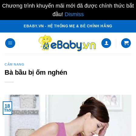
Chương trình khuyến mãi mới đã được chính thức bắt
đầu!
Dismiss
Skip
EBABY.VN - HỆ THỐNG MẸ & BÉ CHÍNH HÃNG
to
content
CẨM NANG
Bà bầu bị ốm nghén
18
Th9