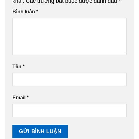
khai.
Các trường bắt buộc được đánh dấu
*
Bình luận
*
Tên
*
Email
*