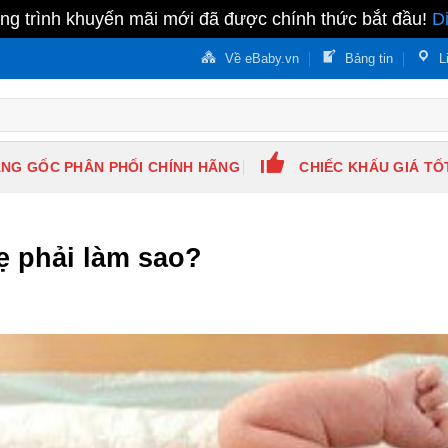
g trình khuyến mãi mới đã được chính thức bắt đầu!
D
Về eBaby.vn
Bảng tin
L
NG GỐC PHÂN PHỐI CHÍNH HÃNG
CHIẾC KHẤU GIÁ TỐ
ẹ phải làm sao?