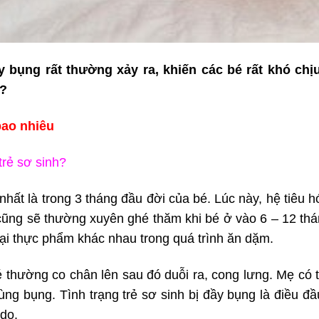
ầy bụng rất thường xảy ra, khiến các bé rất khó ch
é?
bao nhiêu
rẻ sơ sinh?
 nhất là trong 3 tháng đầu đời của bé. Lúc này, hệ tiêu
cũng sẽ thường xuyên ghé thăm khi bé ở vào 6 – 12 thán
oại thực phẩm khác nhau trong quá trình ăn dặm.
bé thường co chân lên sau đó duỗi ra, cong lưng. Mẹ có 
ùng bụng. Tình trạng trẻ sơ sinh bị đầy bụng là điều đầu
do.