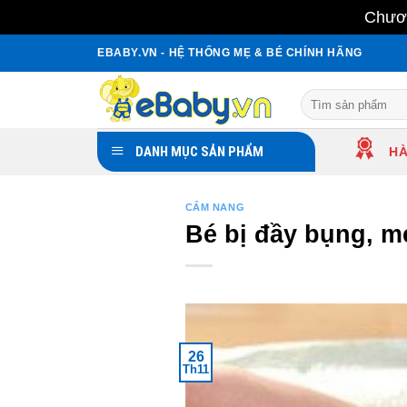
Chươn
Skip
EBABY.VN - HỆ THỐNG MẸ & BÉ CHÍNH HÃNG
to
content
Search
for:
DANH MỤC SẢN PHẨM
HÀ
CẨM NANG
Bé bị đầy bụng, m
26
Th11