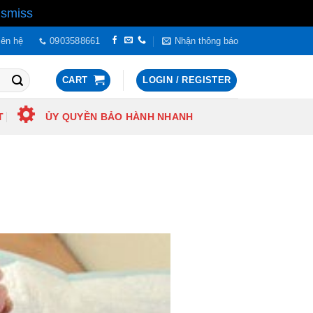
ismiss
iên hệ
0903588661
Nhận thông báo
CART
LOGIN / REGISTER
T
ỦY QUYỀN BẢO HÀNH NHANH