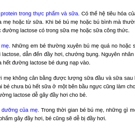
 protein trong thực phẩm và sữa.
Có thể hệ tiêu hóa củ
của mẹ hoặc từ sữa. Khi bé bú mẹ hoặc bú bình mà thườn
c đường lactose có trong sữa mẹ hoặc sữa công thức.
 mẹ.
Những em bé thường xuyên bú mẹ quá no hoặc sử
tải lactose, dẫn đến đầy hơi, chướng bụng. Nguyên nhân
a hết đường lactose bé dung nạp vào.
ời mẹ không cân bằng được lượng sữa đầu và sữa sau 
hi bé chưa bú hết sữa ở một bên bầu ngực cũng làm cho
ờng lactose dễ gây đầy hơi cho bé.
h dưỡng của mẹ.
Trong thời gian bé bú mẹ, những gì mẹ
phẩm gây đầy hơi, bé cũng sẽ dễ bị đầy hơi.