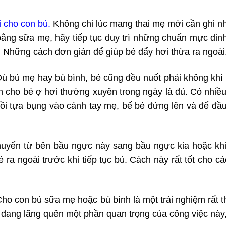
 cho con bú.
Không chỉ lúc mang thai mẹ mới cần ghi n
 bằng sữa mẹ, hãy tiếp tục duy trì những chuẩn mực di
 Những cách đơn giản để giúp bé đẩy hơi thừa ra ngoài
Dù bú mẹ hay bú bình, bé cũng đều nuốt phải không khí t
n cho bé ợ hơi thường xuyên trong ngày là đủ. Có nhiề
ồi tựa bụng vào cánh tay mẹ, bế bé đứng lên và để đầu
chuyển từ bên bầu ngực này sang bầu ngực kia hoặc kh
é ra ngoài trước khi tiếp tục bú. Cách này rất tốt cho c
ho con bú sữa mẹ hoặc bú bình là một trải nghiệm rất 
 đang lãng quên một phần quan trọng của công việc này,