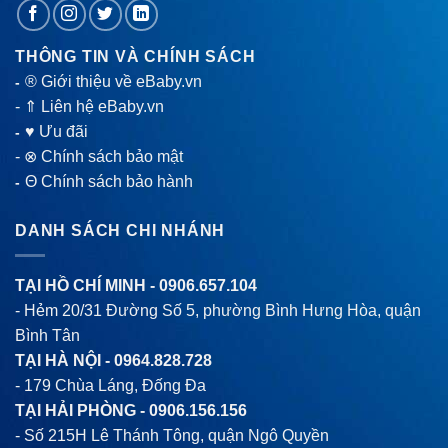
THÔNG TIN VÀ CHÍNH SÁCH
® Giới thiệu về eBaby.vn
-
-
⇑ Liên hệ eBaby.vn
♥ Ưu đãi
-
-
⊗ Chính sách bảo mật
Θ Chính sách bảo hành
-
DANH SÁCH CHI NHÁNH
TẠI HỒ CHÍ MINH -
0906.657.104
- Hẻm 20/31 Đường Số 5, phường Bình Hưng Hòa, quận
Bình Tân
TẠI HÀ NỘI -
0964.828.728
- 179 Chùa Láng, Đống Đa
TẠI HẢI PHÒNG -
0906.156.156
- Số 215H Lê Thánh Tông, quận Ngô Quyền