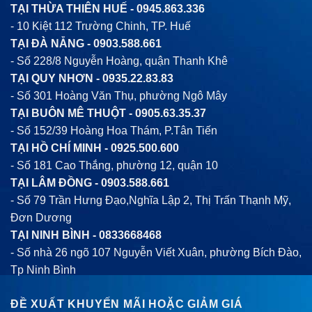
TẠI THỪA THIÊN HUẾ -
0945.863.336
- 10 Kiệt 112 Trường Chinh, TP. Huế
TẠI ĐÀ NẴNG -
0903.588.661
- Số 228/8 Nguyễn Hoàng, quận Thanh Khê
TẠI QUY NHƠN -
0935.22.83.83
- Số 301 Hoàng Văn Thụ, phường Ngô Mây
TẠI BUÔN MÊ THUỘT -
0905.63.35.37
- Số 152/39 Hoàng Hoa Thám, P.Tân Tiến
TẠI HỒ CHÍ MINH -
0925.500.600
- Số 181 Cao Thắng, phường 12, quận 10
TẠI LÂM ĐỒNG -
0903.588.661
- Số 79 Trần Hưng Đạo,Nghĩa Lập 2, Thị Trấn Thạnh Mỹ,
Đơn Dương
TẠI NINH BÌNH -
0833668468
- Số nhà 26 ngõ 107 Nguyễn Viết Xuân, phường Bích Đào,
Tp Ninh Bình
ĐỀ XUẤT KHUYẾN MÃI HOẶC GIẢM GIÁ