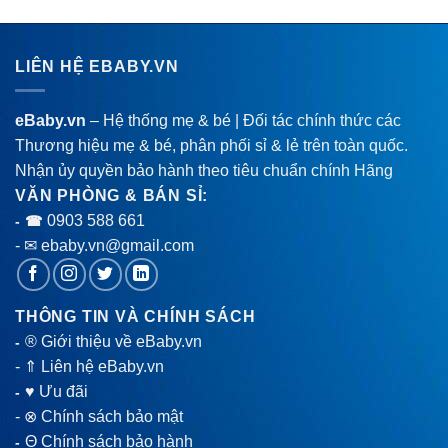
LIÊN HỆ EBABY.VN
eBaby.vn
– Hệ thống mẹ & bé | Đối tác chính thức các
Thương hiệu mẹ & bé, phân phối sỉ & lẻ trên toàn quốc.
Nhận ủy quyền bảo hành theo tiêu chuẩn chính Hãng
VĂN PHÒNG & BÁN SỈ:
0903 588 661
- ☎
- ✉ ebaby.vn@gmail.com
THÔNG TIN VÀ CHÍNH SÁCH
® Giới thiệu về eBaby.vn
-
-
⇑ Liên hệ eBaby.vn
♥ Ưu đãi
-
-
⊗ Chính sách bảo mật
Θ Chính sách bảo hành
-