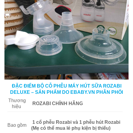
ĐẶC ĐIỂM BỘ CỖ PHỄU MÁY HÚT SỮA ROZABI
DELUXE – SẢN PHẨM DO EBABY.VN PHÂN PHỐI
Thương
ROZABI CHÍNH HÃNG
hiệu
1 cổ phễu Rozabi và 1 phễu hút Rozabi
Bao gồm
(Mẹ có thể mua lẻ phụ kiện bị thiếu)