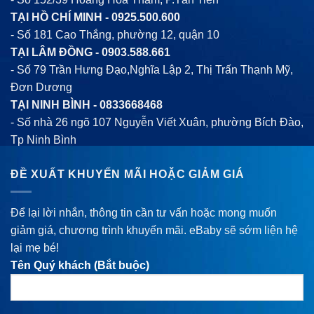
TẠI HỒ CHÍ MINH -
0925.500.600
- Số 181 Cao Thắng, phường 12, quận 10
TẠI LÂM ĐỒNG -
0903.588.661
- Số 79 Trần Hưng Đạo,Nghĩa Lập 2, Thị Trấn Thạnh Mỹ,
Đơn Dương
TẠI NINH BÌNH -
0833668468
- Số nhà 26 ngõ 107 Nguyễn Viết Xuân, phường Bích Đào,
Tp Ninh Bình
ĐỀ XUẤT KHUYẾN MÃI HOẶC GIẢM GIÁ
Để lại lời nhắn, thông tin cần tư vấn hoặc mong muốn
giảm giá, chương trình khuyến mãi. eBaby sẽ sớm liện hệ
lại mẹ bé!
Tên Quý khách (Bắt buộc)