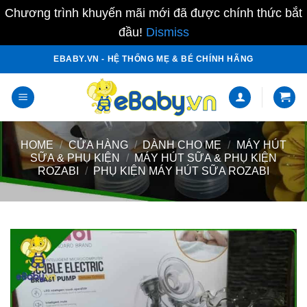
Chương trình khuyến mãi mới đã được chính thức bắt
đầu!
Dismiss
Skip
EBABY.VN - HỆ THỐNG MẸ & BÉ CHÍNH HÃNG
to
content
HOME
/
CỬA HÀNG
/
DÀNH CHO MẸ
/
MÁY HÚT
SỮA & PHỤ KIỆN
/
MÁY HÚT SỮA & PHỤ KIỆN
ROZABI
/
PHỤ KIỆN MÁY HÚT SỮA ROZABI