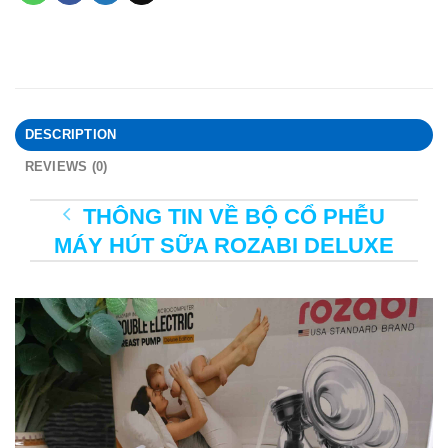
DESCRIPTION
REVIEWS (0)
THÔNG TIN VỀ BỘ CỔ PHỄU
MÁY HÚT SỮA ROZABI DELUXE