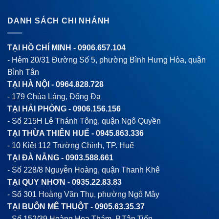
DANH SÁCH CHI NHÁNH
TẠI HỒ CHÍ MINH -
0906.657.104
- Hẻm 20/31 Đường Số 5, phường Bình Hưng Hòa, quận
Bình Tân
TẠI HÀ NỘI -
0964.828.728
- 179 Chùa Láng, Đống Đa
TẠI HẢI PHÒNG -
0906.156.156
- Số 215H Lê Thánh Tông, quận Ngô Quyền
TẠI THỪA THIÊN HUẾ -
0945.863.336
- 10 Kiệt 112 Trường Chinh, TP. Huế
TẠI ĐÀ NẴNG -
0903.588.661
- Số 228/8 Nguyễn Hoàng, quận Thanh Khê
TẠI QUY NHƠN -
0935.22.83.83
- Số 301 Hoàng Văn Thụ, phường Ngô Mây
TẠI BUÔN MÊ THUỘT -
0905.63.35.37
- Số 152/39 Hoàng Hoa Thám, P.Tân Tiến