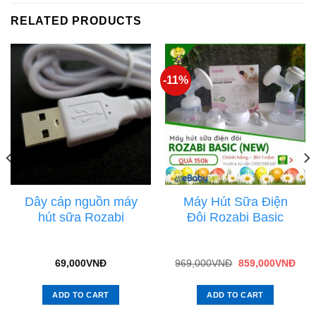
RELATED PRODUCTS
-11%
Dây cáp nguồn máy
Máy Hút Sữa Điện
hút sữa Rozabi
Đôi Rozabi Basic
69,000
VNĐ
969,000
VNĐ
859,000
VNĐ
ADD TO CART
ADD TO CART