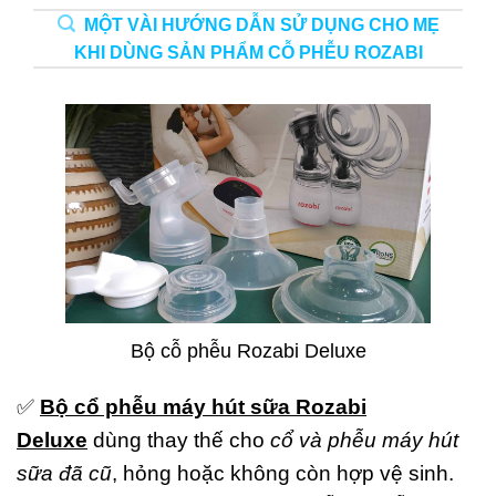
MỘT VÀI HƯỚNG DẪN SỬ DỤNG CHO MẸ
KHI DÙNG SẢN PHẨM CỖ PHỄU ROZABI
Bộ cỗ phễu Rozabi Deluxe
✅
Bộ cổ phễu máy hút sữa Rozabi
Deluxe
dùng thay thế cho
cổ và phễu máy hút
sữa đã cũ
, hỏng hoặc không còn hợp vệ sinh.