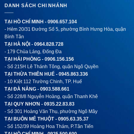
DANH SÁCH CHI NHÁNH
TẠI HỒ CHÍ MINH -
0906.657.104
- Hẻm 20/31 Đường Số 5, phường Bình Hưng Hòa, quận
Bình Tân
TẠI HÀ NỘI -
0964.828.728
- 179 Chùa Láng, Đống Đa
TẠI HẢI PHÒNG -
0906.156.156
- Số 215H Lê Thánh Tông, quận Ngô Quyền
TẠI THỪA THIÊN HUẾ -
0945.863.336
- 10 Kiệt 112 Trường Chinh, TP. Huế
TẠI ĐÀ NẴNG -
0903.588.661
- Số 228/8 Nguyễn Hoàng, quận Thanh Khê
TẠI QUY NHƠN -
0935.22.83.83
- Số 301 Hoàng Văn Thụ, phường Ngô Mây
TẠI BUÔN MÊ THUỘT -
0905.63.35.37
- Số 152/39 Hoàng Hoa Thám, P.Tân Tiến
TẠI HỒ CHÍ MINH -
0925.500.600