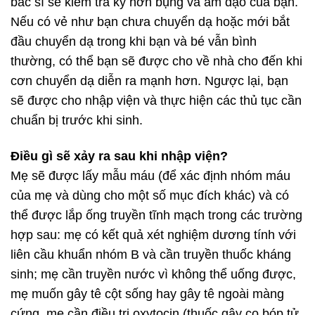
bác sĩ sẽ kiểm tra kỹ hơn bụng và âm đạo của bạn.
Nếu có vẻ như bạn chưa chuyển dạ hoặc mới bắt
đầu chuyển dạ trong khi bạn và bé vẫn bình
thường, có thể bạn sẽ được cho về nhà cho đến khi
cơn chuyển dạ diễn ra mạnh hơn. Ngược lại, bạn
sẽ được cho nhập viện và thực hiện các thủ tục cần
chuẩn bị trước khi sinh.
Điều gì sẽ xảy ra sau khi nhập viện?
Mẹ sẽ được lấy mẫu máu (để xác định nhóm máu
của mẹ và dùng cho một số mục đích khác) và có
thể được lắp ống truyền tĩnh mạch trong các trường
hợp sau: mẹ có kết quả xét nghiệm dương tính với
liên cầu khuẩn nhóm B và cần truyền thuốc kháng
sinh; mẹ cần truyền nước vì không thể uống được,
mẹ muốn gây tê cột sống hay gây tê ngoài màng
cứng, mẹ cần điều trị oxytocin (thuốc gây co bóp tử