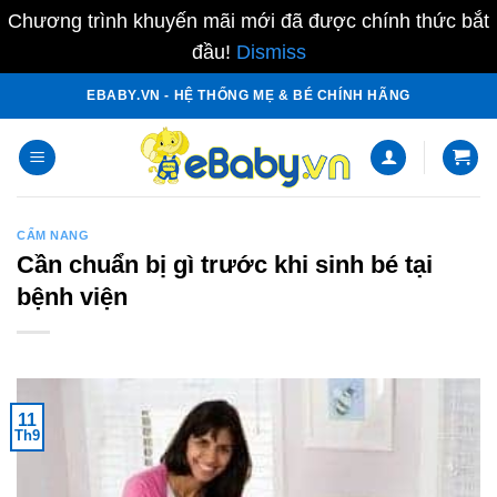
Chương trình khuyến mãi mới đã được chính thức bắt
đầu!
Dismiss
Skip
EBABY.VN - HỆ THỐNG MẸ & BÉ CHÍNH HÃNG
to
content
CẨM NANG
Cần chuẩn bị gì trước khi sinh bé tại
bệnh viện
11
Th9