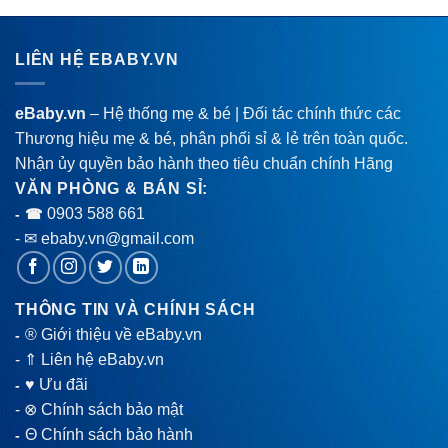
LIÊN HỆ EBABY.VN
eBaby.vn
– Hệ thống mẹ & bé | Đối tác chính thức các
Thương hiệu mẹ & bé, phân phối sỉ & lẻ trên toàn quốc.
Nhận ủy quyền bảo hành theo tiêu chuẩn chính Hãng
VĂN PHÒNG & BÁN SỈ:
0903 588 661
- ☎
- ✉ ebaby.vn@gmail.com
THÔNG TIN VÀ CHÍNH SÁCH
® Giới thiệu về eBaby.vn
-
-
⇑ Liên hệ eBaby.vn
♥ Ưu đãi
-
-
⊗ Chính sách bảo mật
Θ Chính sách bảo hành
-