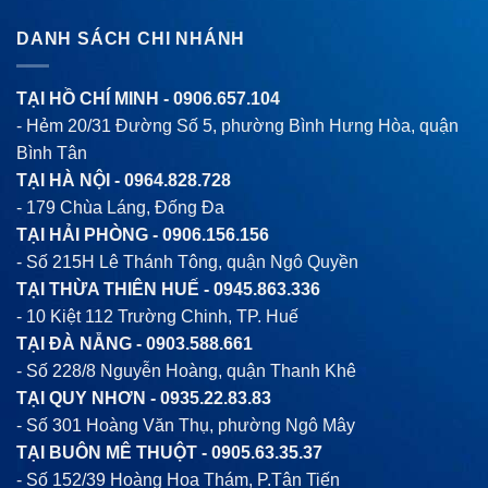
DANH SÁCH CHI NHÁNH
TẠI HỒ CHÍ MINH -
0906.657.104
- Hẻm 20/31 Đường Số 5, phường Bình Hưng Hòa, quận
Bình Tân
TẠI HÀ NỘI -
0964.828.728
- 179 Chùa Láng, Đống Đa
TẠI HẢI PHÒNG -
0906.156.156
- Số 215H Lê Thánh Tông, quận Ngô Quyền
TẠI THỪA THIÊN HUẾ -
0945.863.336
- 10 Kiệt 112 Trường Chinh, TP. Huế
TẠI ĐÀ NẴNG -
0903.588.661
- Số 228/8 Nguyễn Hoàng, quận Thanh Khê
TẠI QUY NHƠN -
0935.22.83.83
- Số 301 Hoàng Văn Thụ, phường Ngô Mây
TẠI BUÔN MÊ THUỘT -
0905.63.35.37
- Số 152/39 Hoàng Hoa Thám, P.Tân Tiến