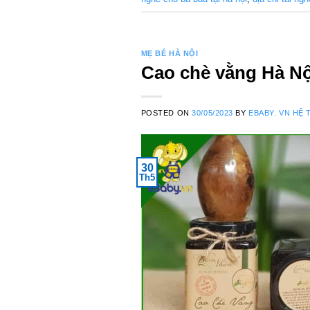
MẸ BÉ HÀ NỘI
Cao chè vằng Hà Nộ
POSTED ON
30/05/2023
BY
EBABY. VN HỆ 
30
Th5