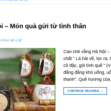
i – Món quà gửi từ tình thân
THỐNG MẸ & BÉ
Cao chè vằng Hà Nội –
chất ” Lá hái về, lọc ra
cô đặc, gói tình quê ”
đắng đắng khó uống, uố
thanh”. Quê hương của 
CONTINUE READING
→