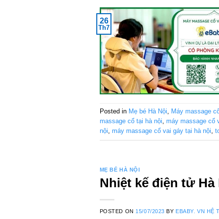
26
Th7
Posted in
Mẹ bé Hà Nội
,
Máy massage cổ
massage cổ tại hà nội
,
máy massage cổ v
nội
,
máy massage cổ vai gáy tại hà nội
,
t
MẸ BÉ HÀ NỘI
Nhiệt kế điện tử Hà
POSTED ON
15/07/2023
BY
EBABY. VN HỆ 