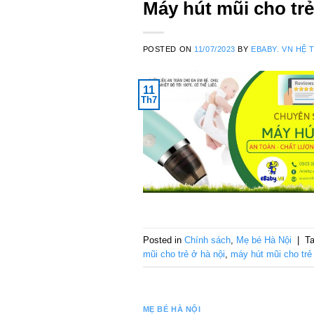
Máy hút mũi cho trẻ
POSTED ON
11/07/2023
BY
EBABY. VN HỆ 
11
Th7
Posted in
Chính sách
,
Mẹ bé Hà Nội
|
T
mũi cho trẻ ở hà nội
,
máy hút mũi cho trẻ 
MẸ BÉ HÀ NỘI