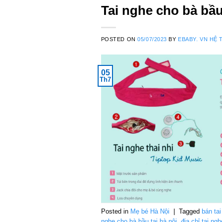
Tai nghe cho bà bầu
POSTED ON
05/07/2023
BY
EBABY. VN HỆ 
05
Th7
Posted in
Mẹ bé Hà Nội
|
Tagged
bán ta
nghe cho bà bầu tại hà nội
,
địa chỉ tai ng