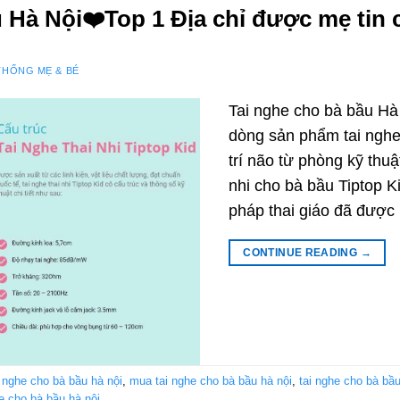
 Hà Nội❤️️Top 1 Địa chỉ được mẹ tin 
THỐNG MẸ & BÉ
Tai nghe cho bà bầu Hà
dòng sản phẩm tai nghe 
trí não từ phòng kỹ thu
nhi cho bà bầu Tiptop K
pháp thai giáo đã được
CONTINUE READING
→
i nghe cho bà bầu hà nội
,
mua tai nghe cho bà bầu hà nội
,
tai nghe cho bà bầu
he cho bà bầu hà nội