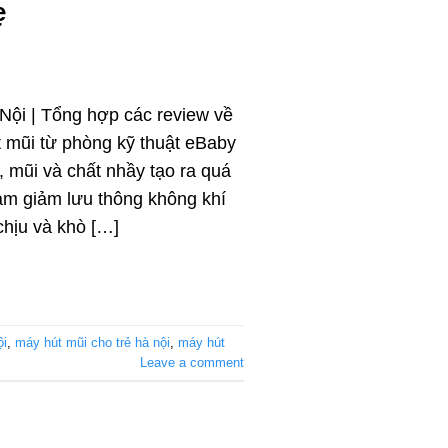
ẹ
Nội | Tổng hợp các review về
 mũi từ phòng kỹ thuật eBaby
 mũi và chất nhầy tạo ra quá
làm giảm lưu thông không khí
chịu và khò […]
ội
,
máy hút mũi cho trẻ hà nội
,
máy hút
Leave a comment