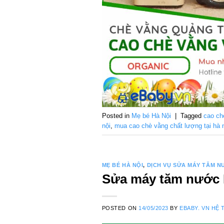
Posted in
Mẹ bé Hà Nội
|
Tagged
cao ch
nội
,
mua cao chè vằng chất lượng tại hà 
MẸ BÉ HÀ NỘI
,
DỊCH VỤ SỬA MÁY TĂM N
Sửa máy tăm nước H
POSTED ON
14/05/2023
BY
EBABY. VN HỆ 