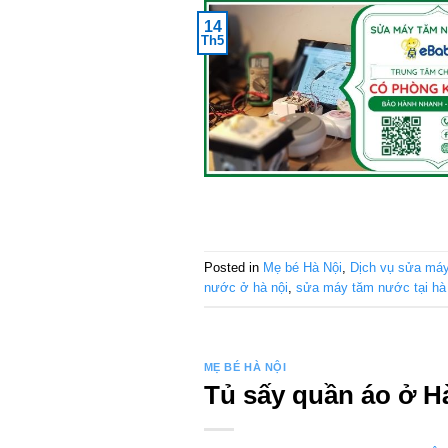
14
Th5
Posted in
Mẹ bé Hà Nội
,
Dịch vụ sửa má
nước ở hà nội
,
sửa máy tăm nước tại hà 
MẸ BÉ HÀ NỘI
Tủ sấy quần áo ở Hà 