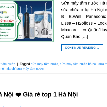
Sửa máy tăm nước Hà Nộ
sửa chữa ở tại Hà Nội 
B – B.Well – Panasonic 
Lissa – H2ofloss – Lock
Maxcare… ⇒ Quận/Huyệ
Quận Bắc […]
CONTINUE READING
→
y tăm nước
|
Tagged
sửa máy tăm nước
,
sửa máy tăm nước hà nội
,
sửa m
nội
,
địa chỉ sửa máy tăm nước
Nội ❤️️ Giá rẻ top 1 Hà Nội