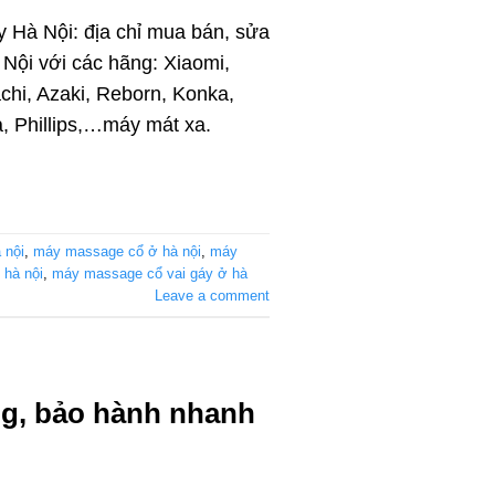
 Hà Nội: địa chỉ mua bán, sửa
Nội với các hãng: Xiaomi,
hi, Azaki, Reborn, Konka,
a, Phillips,…máy mát xa.
 nội
,
máy massage cổ ở hà nội
,
máy
 hà nội
,
máy massage cổ vai gáy ở hà
Leave a comment
ng, bảo hành nhanh