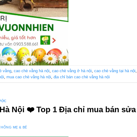
è vằng
,
cao chè vằng hà nội
,
cao chè vằng ở hà nội
,
cao chè vằng tại hà nội
nội
,
mua cao chè vằng hà nội
,
địa chỉ bán cao chè vằng hà nội
ƯỚC
à Nội ❤️️ Top 1 Địa chỉ mua bán sử
THỐNG MẸ & BÉ