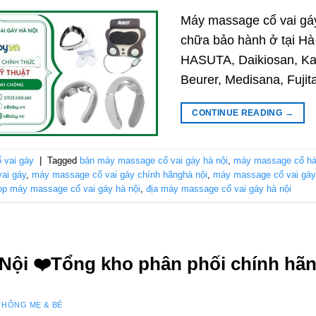
Máy massage cổ vai gáy
chữa bảo hành ở tại Hà 
HASUTA, Daikiosan, Kac
Beurer, Medisana, Fujit
CONTINUE READING
→
 vai gáy
|
Tagged
bán máy massage cổ vai gáy hà nội
,
máy massage cổ hà
ai gáy
,
máy massage cổ vai gáy chính hãnghà nội
,
máy massage cổ vai gáy
op máy massage cổ vai gáy hà nội
,
địa máy massage cổ vai gáy hà nội
 Nội ❤️️Tổng kho phân phối chính hã
THỐNG MẸ & BÉ