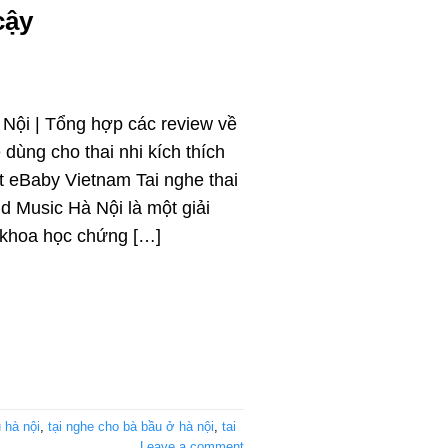
cậy
 Nội | Tổng hợp các review về
dùng cho thai nhi kích thích
ật eBaby Vietnam Tai nghe thai
id Music Hà Nội là một giải
 khoa học chứng […]
 hà nội
,
tại nghe cho bà bầu ở hà nội
,
tai
Leave a comment