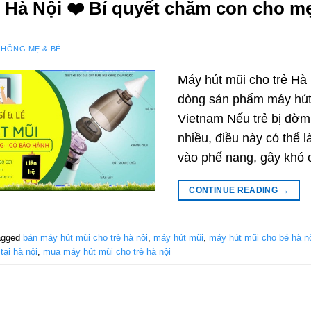
 Hà Nội ❤️️ Bí quyết chăm con cho m
THỐNG MẸ & BÉ
Máy hút mũi cho trẻ Hà 
dòng sản phẩm máy hút
Vietnam Nếu trẻ bị đờm,
nhiều, điều này có thể 
vào phế nang, gây khó 
CONTINUE READING
→
agged
bán máy hút mũi cho trẻ hà nội
,
máy hút mũi
,
máy hút mũi cho bé hà n
tại hà nội
,
mua máy hút mũi cho trẻ hà nội