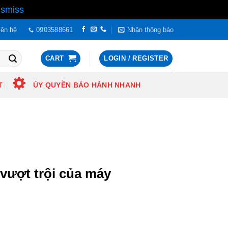
ismiss
iên hệ
0903588661
Nhận thông báo
CART
LOGIN / REGISTER
T
ỦY QUYỀN BẢO HÀNH NHANH
 vượt trội của máy