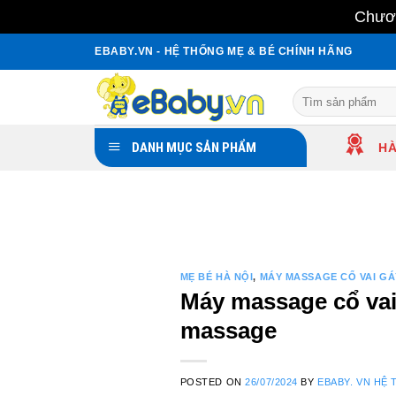
Chươn
Skip
EBABY.VN - HỆ THỐNG MẸ & BÉ CHÍNH HÃNG
to
content
Search
for:
DANH MỤC SẢN PHẨM
HÀ
MẸ BÉ HÀ NỘI
,
MÁY MASSAGE CỔ VAI GÁ
Máy massage cổ vai 
massage
POSTED ON
26/07/2024
BY
EBABY. VN HỆ 