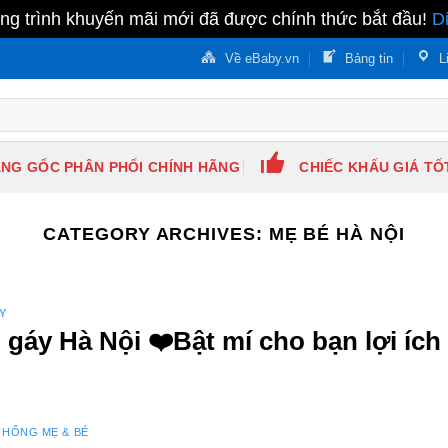
g trình khuyến mãi mới đã được chính thức bắt đầu!
D
Về eBaby.vn
Bảng tin
L
NG GỐC PHÂN PHỐI CHÍNH HÃNG
CHIẾC KHẤU GIÁ TỐ
CATEGORY ARCHIVES:
MẸ BÉ HÀ NỘI
Y
gáy Hà Nội ❤️️Bật mí cho bạn lợi ích
THỐNG MẸ & BÉ