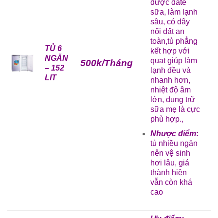
được date
sữa, làm lạnh
sâu, có dây
nối đất an
toàn,tủ phẳng
TỦ 6
kết hợp với
NGĂN
quạt giúp làm
500k/Tháng
– 152
lạnh đều và
LIT
nhanh hơn,
nhiệt độ âm
lớn, dung trữ
sữa mẹ là cực
phù hợp.,
Nhược điểm
:
tủ nhiều ngăn
nên vệ sinh
hơi lâu, giá
thành hiện
vẫn còn khá
cao