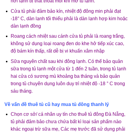
hơi lạnh bị thất thoát mỗi khi mở tủ lạnh.
Cửa tủ phải đảm bảo kín, nhiệt độ đông min phải đạt
-18° C, dàn lạnh tối thiểu phải là dàn lạnh hợp kim hoặc
dàn lạnh đồng
Roang cách nhiệt sau cánh cửa tủ phải là roang trắng,
không sử dụng loại roang đen do khe hở tiếp xúc cao,
độ bám kín thấp, rất dễ bị vi khuẩn xâm nhập
Sữa nguyên chất sau khi đông lạnh. Có thể bảo quản
sữa trong tủ lạnh một cửa từ 1 đến 2 tuần, trong tủ lạnh
hai cửa có sương mù khoảng ba tháng và bảo quản
trong tủ chuyên dụng luôn duy trì nhiệt độ -18 ° C trong
sáu tháng.
Về vấn đề thuê tủ cũ hay mua tủ đông thanh lý
Chọn cơ sở/ cá nhân uy tín cho thuê tủ đông Đà Nẵng,
tủ phải đảm bảo chưa chứa bất kì loại sản phẩm nào
khác ngoại trừ sữa mẹ, Các mẹ trước đã sử dụng phải