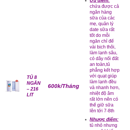
Ưu điểm:
chứa được cả
ngân hàng
sữa của các
mẹ, quản lý
date sữa rất
tốt do mỗi
ngăn chỉ để
vài bịch thôi,
làm lạnh sâu,
có dây nối đất
an toàn,tủ
phẳng kết hợp
với quạt giúp
TỦ 8
làm lạnh đều
NGĂN
600k/Tháng
và nhanh hơn,
– 216
nhiệt độ âm
LIT
rất lớn nên có
thể giữ sữa
lên tới 7-8th
Nhược điểm:
tủ nhỏ nhưng