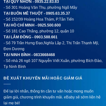
TẠI QUY NHƠN -
0935.22.83.83
- Số 301 Hoàng Văn Thụ, phường Ngô Mây
TẠI BUÔN MÊ THUỘT -
0905.63.35.37
- Số 152/39 Hoàng Hoa Thám, P.Tân Tiến
TẠI HỒ CHÍ MINH -
0925.500.600
- Số 181 Cao Thắng, phường 12, quận 10
TẠI LÂM ĐỒNG -
0903.588.661
- Số 79 Trần Hưng Đạo,Nghĩa Lập 2, Thị Trấn Thạnh Mỹ,
Đơn Dương
TẠI NINH BÌNH -
0833668468
- Số nhà 26 ngõ 107 Nguyễn Viết Xuân, phường Bích Đào,
Tp Ninh Bình
ĐỀ XUẤT KHUYẾN MÃI HOẶC GIẢM GIÁ
Để lại lời nhắn, thông tin cần tư vấn hoặc mong muốn
giảm giá, chương trình khuyến mãi. eBaby sẽ sớm liện hệ
lại mẹ bé!