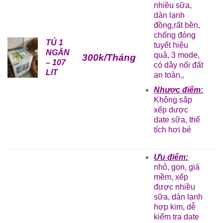
nhiều sữa,
dàn lạnh
đồng,rất bền,
chống đóng
TỦ 1
tuyết hiệu
NGĂN
quả, 3 mode,
300k/Tháng
– 107
có dây nối đất
LIT
an toàn,,
Nhược điểm:
Không sắp
xếp dược
date sữa, thể
tích hơi bé
Ưu điểm:
nhỏ, gọn, giá
mềm, xếp
được nhiều
sữa, dàn lạnh
hợp kim, dễ
kiểm tra date