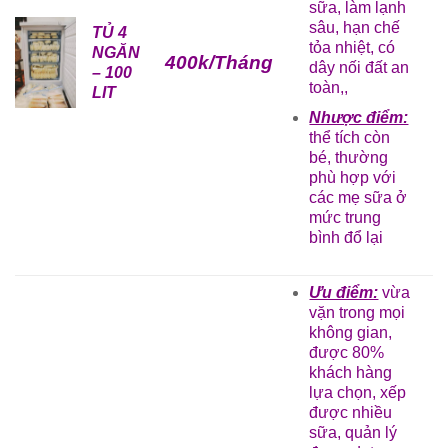
sữa, làm lạnh
sâu, hạn chế
TỦ 4
tỏa nhiệt, có
NGĂN
400k/Tháng
dây nối đất an
– 100
toàn,,
LIT
Nhược điểm:
thể tích còn
bé, thường
phù hợp với
các mẹ sữa ở
mức trung
bình đổ lại
Ưu điểm:
vừa
vặn trong mọi
không gian,
được 80%
khách hàng
lựa chọn, xếp
được nhiều
sữa, quản lý