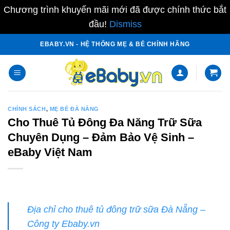
Chương trình khuyến mãi mới đã được chính thức bắt
đầu!
Dismiss
Skip
EBABY.VN - HỆ THỐNG MẸ & BÉ CHÍNH HÃNG
to
content
CHÍNH SÁCH
,
MẸ BÉ ĐÀ NẴNG
Cho Thuê Tủ Đông Đa Năng Trữ Sữa
Chuyên Dụng – Đảm Bảo Vệ Sinh –
eBaby Việt Nam
Địa chỉ cho thuê tủ đông trữ sữa Đà Nẵng –
Công ty Ebaby.vn