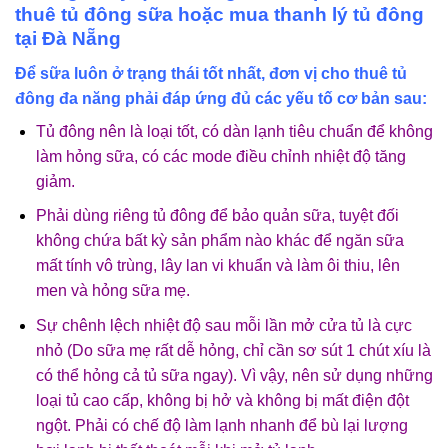
thuê tủ đông sữa hoặc mua thanh lý tủ đông
tại Đà Nẵng
Để sữa luôn ở trạng thái tốt nhất, đơn vị cho thuê tủ
đông đa năng phải đáp ứng đủ các yếu tố cơ bản sau:
Tủ đông nên là loại tốt, có dàn lạnh tiêu chuẩn để không
làm hỏng sữa, có các mode điều chỉnh nhiệt độ tăng
giảm.
Phải dùng riêng tủ đông để bảo quản sữa, tuyệt đối
không chứa bất kỳ sản phẩm nào khác để ngăn sữa
mất tính vô trùng, lây lan vi khuẩn và làm ôi thiu, lên
men và hỏng sữa mẹ.
Sự chênh lệch nhiệt độ sau mỗi lần mở cửa tủ là cực
nhỏ (Do sữa mẹ rất dễ hỏng, chỉ cần sơ sút 1 chút xíu là
có thể hỏng cả tủ sữa ngay). Vì vậy, nên sử dụng những
loại tủ cao cấp, không bị hở và không bị mất điện đột
ngột. Phải có chế độ làm lạnh nhanh để bù lại lượng