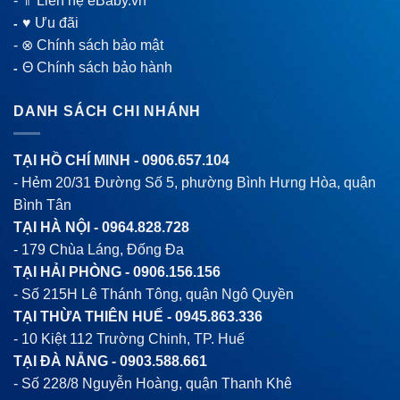
-
⇑ Liên hệ eBaby.vn
♥ Ưu đãi
-
-
⊗ Chính sách bảo mật
Θ Chính sách bảo hành
-
DANH SÁCH CHI NHÁNH
TẠI HỒ CHÍ MINH -
0906.657.104
- Hẻm 20/31 Đường Số 5, phường Bình Hưng Hòa, quận
Bình Tân
TẠI HÀ NỘI -
0964.828.728
- 179 Chùa Láng, Đống Đa
TẠI HẢI PHÒNG -
0906.156.156
- Số 215H Lê Thánh Tông, quận Ngô Quyền
TẠI THỪA THIÊN HUẾ -
0945.863.336
- 10 Kiệt 112 Trường Chinh, TP. Huế
TẠI ĐÀ NẴNG -
0903.588.661
- Số 228/8 Nguyễn Hoàng, quận Thanh Khê