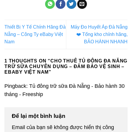
Thiết Bị Y Tế Chính Hãng Đà
Máy Đo Huyết Áp Đà Nẵng
Nẵng – Công Ty eBaby Việt
❤️️ Tổng kho chính hãng,
Nam
BẢO HÀNH NHANH
1 THOUGHTS ON “
CHO THUÊ TỦ ĐÔNG ĐA NĂNG
TRỮ SỮA CHUYÊN DỤNG – ĐẢM BẢO VỆ SINH –
EBABY VIỆT NAM
”
Pingback: Tủ đông trữ sữa Đà Nẵng - Bảo hành 30
tháng - Freeship
Để lại một bình luận
Email của bạn sẽ không được hiển thị công