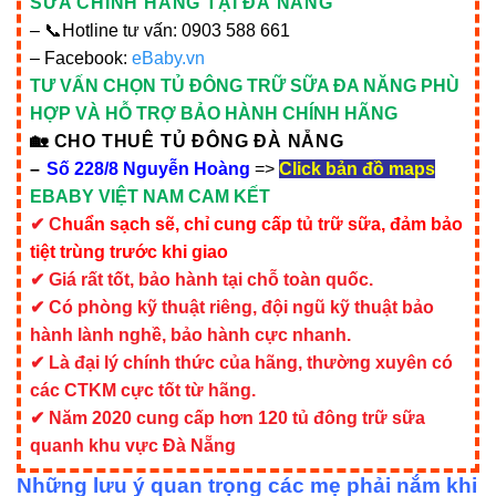
SỮA CHÍNH HÃNG TẠI ĐÀ NẴNG
– 📞Hotline tư vấn: 0903 588 661
– Facebook:
eBaby.vn
TƯ VẤN CHỌN TỦ ĐÔNG TRỮ SỮA ĐA NĂNG PHÙ
HỢP VÀ HỖ TRỢ BẢO HÀNH CHÍNH HÃNG
🏡 CHO THUÊ TỦ ĐÔNG ĐÀ NẴNG
–
Số 228/8 Nguyễn Hoàng
=>
Click bản đồ maps
EBABY VIỆT NAM CAM KẾT
✔ C
huẩn sạch sẽ, chỉ cung cấp tủ trữ sữa, đảm bảo
tiệt trùng trước khi giao
✔ Giá rất tốt, bảo hành tại chỗ toàn quốc.
✔ Có phòng kỹ thuật riêng, đội ngũ kỹ thuật bảo
hành lành nghề, bảo hành cực nhanh.
✔ Là đại lý chính thức của hãng, thường xuyên có
các CTKM cực tốt từ hãng.
✔ Năm 2020 cung cấp hơn 120 tủ đông trữ sữa
quanh khu vực Đà Nẵng
Những lưu ý quan trọng các mẹ phải nắm khi