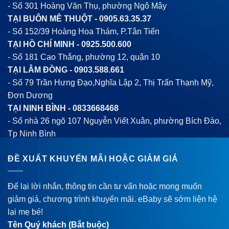
- Số 301 Hoàng Văn Thụ, phường Ngô Mây
TẠI BUÔN MÊ THUỘT -
0905.63.35.37
- Số 152/39 Hoàng Hoa Thám, P.Tân Tiến
TẠI HỒ CHÍ MINH -
0925.500.600
- Số 181 Cao Thắng, phường 12, quận 10
TẠI LÂM ĐỒNG -
0903.588.661
- Số 79 Trần Hưng Đạo,Nghĩa Lập 2, Thị Trấn Thạnh Mỹ,
Đơn Dương
TẠI NINH BÌNH -
0833668468
- Số nhà 26 ngõ 107 Nguyễn Viết Xuân, phường Bích Đào,
Tp Ninh Bình
ĐỀ XUẤT KHUYẾN MÃI HOẶC GIẢM GIÁ
Để lại lời nhắn, thông tin cần tư vấn hoặc mong muốn
giảm giá, chương trình khuyến mãi. eBaby sẽ sớm liện hệ
lại mẹ bé!
Tên Quý khách (Bắt buộc)