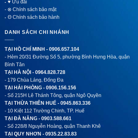
♥ Ưu đãi
-
-
⊗ Chính sách bảo mật
Θ Chính sách bảo hành
-
DANH SÁCH CHI NHÁNH
TẠI HỒ CHÍ MINH -
0906.657.104
- Hẻm 20/31 Đường Số 5, phường Bình Hưng Hòa, quận
Bình Tân
TẠI HÀ NỘI -
0964.828.728
- 179 Chùa Láng, Đống Đa
TẠI HẢI PHÒNG -
0906.156.156
- Số 215H Lê Thánh Tông, quận Ngô Quyền
TẠI THỪA THIÊN HUẾ -
0945.863.336
- 10 Kiệt 112 Trường Chinh, TP. Huế
TẠI ĐÀ NẴNG -
0903.588.661
- Số 228/8 Nguyễn Hoàng, quận Thanh Khê
TẠI QUY NHƠN -
0935.22.83.83