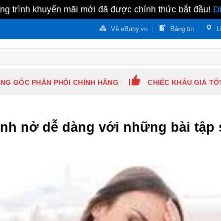
g trình khuyến mãi mới đã được chính thức bắt đầu!
D
Về eBaby.vn
Bảng tin
L
NG GỐC PHÂN PHỐI CHÍNH HÃNG
CHIẾC KHẤU GIÁ TỐ
inh nở dễ dàng với những bài tập