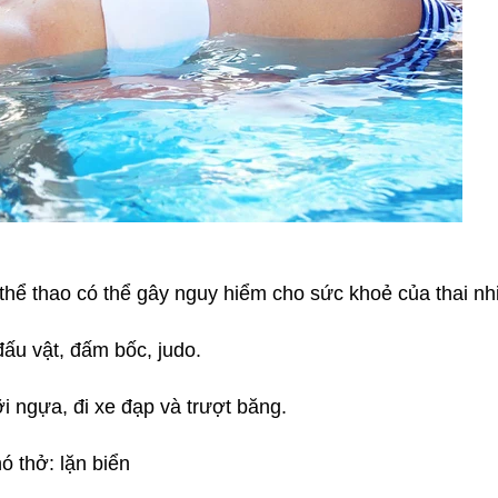
hể thao có thể gây nguy hiểm cho sức khoẻ của thai nhi
ấu vật, đấm bốc, judo.
i ngựa, đi xe đạp và trượt băng.
ó thở: lặn biển