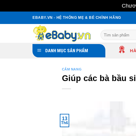
Chươn
Skip
EBABY.VN - HỆ THỐNG MẸ & BÉ CHÍNH HÃNG
to
content
Search
for:
DANH MỤC SẢN PHẨM
HÀ
CẨM NANG
Giúp các bà bầu s
13
Th6