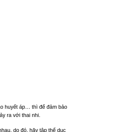
ao huyết áp… thì để đảm bảo
 ra với thai nhi.
hau, do đó, hãy tập thể dục