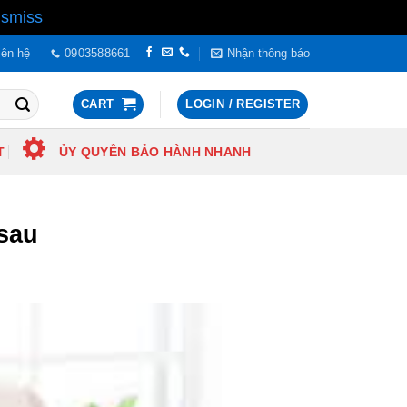
ismiss
iên hệ
0903588661
Nhận thông báo
CART
LOGIN / REGISTER
T
ỦY QUYỀN BẢO HÀNH NHANH
 sau