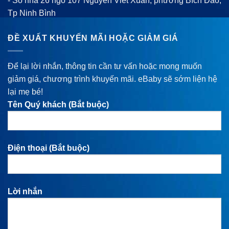
- Số nhà 26 ngõ 107 Nguyễn Viết Xuân, phường Bích Đào,
Tp Ninh Bình
ĐỀ XUẤT KHUYẾN MÃI HOẶC GIẢM GIÁ
Để lại lời nhắn, thông tin cần tư vấn hoặc mong muốn
giảm giá, chương trình khuyến mãi. eBaby sẽ sớm liện hệ
lại mẹ bé!
Tên Quý khách (Bắt buộc)
Điện thoại (Bắt buộc)
Lời nhắn