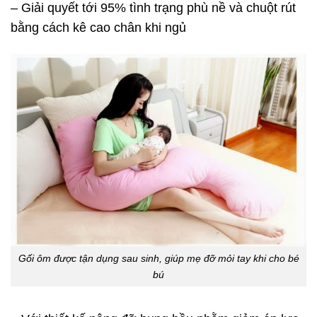
– Giải quyết tới 95% tình trạng phù nề và chuột rút
bằng cách kê cao chân khi ngủ
Gối ôm được tận dụng sau sinh, giúp mẹ đỡ mỏi tay khi cho bé
bú