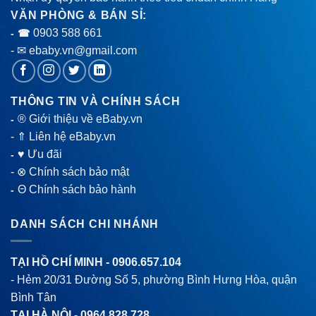
VĂN PHÒNG & BÁN SỈ:
0903 588 661
- ☎
- ✉ ebaby.vn@gmail.com
THÔNG TIN VÀ CHÍNH SÁCH
® Giới thiệu về eBaby.vn
-
-
⇑ Liên hệ eBaby.vn
♥ Ưu đãi
-
-
⊗ Chính sách bảo mật
Θ Chính sách bảo hành
-
DANH SÁCH CHI NHÁNH
TẠI HỒ CHÍ MINH -
0906.657.104
- Hẻm 20/31 Đường Số 5, phường Bình Hưng Hòa, quận
Bình Tân
TẠI HÀ NỘI -
0964.828.728