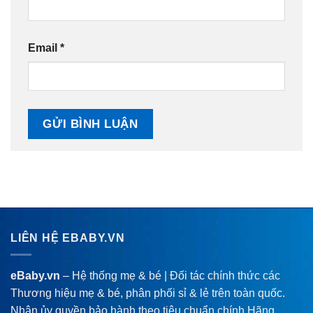
Email
*
LIÊN HỆ EBABY.VN
eBaby.vn
– Hệ thống mẹ & bé | Đối tác chính thức các
Thương hiệu mẹ & bé, phân phối sỉ & lẻ trên toàn quốc.
Nhận ủy quyền bảo hành theo tiêu chuẩn chính Hãng