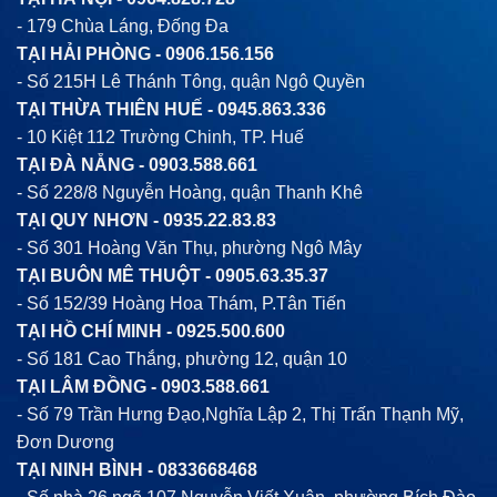
- 179 Chùa Láng, Đống Đa
TẠI HẢI PHÒNG -
0906.156.156
- Số 215H Lê Thánh Tông, quận Ngô Quyền
TẠI THỪA THIÊN HUẾ -
0945.863.336
- 10 Kiệt 112 Trường Chinh, TP. Huế
TẠI ĐÀ NẴNG -
0903.588.661
- Số 228/8 Nguyễn Hoàng, quận Thanh Khê
TẠI QUY NHƠN -
0935.22.83.83
- Số 301 Hoàng Văn Thụ, phường Ngô Mây
TẠI BUÔN MÊ THUỘT -
0905.63.35.37
- Số 152/39 Hoàng Hoa Thám, P.Tân Tiến
TẠI HỒ CHÍ MINH -
0925.500.600
- Số 181 Cao Thắng, phường 12, quận 10
TẠI LÂM ĐỒNG -
0903.588.661
- Số 79 Trần Hưng Đạo,Nghĩa Lập 2, Thị Trấn Thạnh Mỹ,
Đơn Dương
TẠI NINH BÌNH -
0833668468