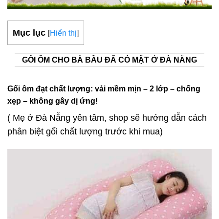
Mục lục
[
Hiển thị
]
GỐI ÔM CHO BÀ BẦU ĐÃ CÓ MẶT Ở ĐÀ NẴNG
Gối ôm đạt chất lượng: vải mềm mịn – 2 lớp – chống
xẹp – không gây dị ứng!
( Mẹ ở Đà Nẵng yên tâm, shop sẽ hướng dẫn cách
phân biệt gối chất lượng trước khi mua)