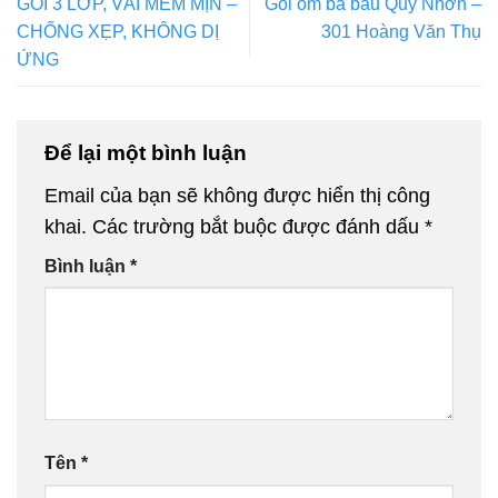
GỐI 3 LỚP, VẢI MỀM MỊN –
Gối ôm bà bầu Quy Nhơn –
CHỐNG XẸP, KHÔNG DỊ
301 Hoàng Văn Thụ
ỨNG
Để lại một bình luận
Email của bạn sẽ không được hiển thị công
khai.
Các trường bắt buộc được đánh dấu
*
Bình luận
*
Tên
*