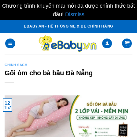
Chương trình khuyến mãi mới đã được chính thức bắt
đầu!
Dismiss
Skip
EBABY.VN - HỆ THỐNG MẸ & BÉ CHÍNH HÃNG
to
content
CHÍNH SÁCH
Gối ôm cho bà bầu Đà Nẵng
12
Th7