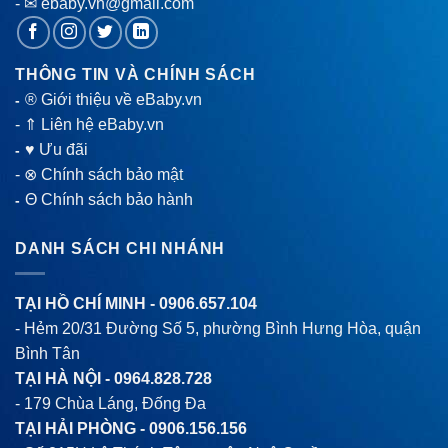
- ✉ ebaby.vn@gmail.com
THÔNG TIN VÀ CHÍNH SÁCH
® Giới thiệu về eBaby.vn
-
-
⇑ Liên hệ eBaby.vn
♥ Ưu đãi
-
-
⊗ Chính sách bảo mật
Θ Chính sách bảo hành
-
DANH SÁCH CHI NHÁNH
TẠI HỒ CHÍ MINH -
0906.657.104
- Hẻm 20/31 Đường Số 5, phường Bình Hưng Hòa, quận
Bình Tân
TẠI HÀ NỘI -
0964.828.728
- 179 Chùa Láng, Đống Đa
TẠI HẢI PHÒNG -
0906.156.156