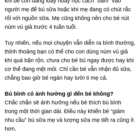
khi bé còn đang loay hoay học cách “bám” vào
người mẹ để bú sữa hoặc khi mẹ đang có chút rắc
rối với nguồn sữa. Mẹ cũng không nên cho bé nút
núm vú giả trước 4 tuần tuổi.
Tuy nhiên, nếu mọi chuyện vẫn diễn ra bình thường,
thỉnh thoảng bạn có thể cho con dùng núm vú giả
khi quá bận rộn, chưa cho bé bú ngay được hay khi
cơ thể đang mệt mỏi. Chỉ cần bé vẫn nhận đủ sữa,
chẳng bao giờ bé ngán hay lười ti mẹ cả.
Bú bình có ảnh hưởng gì đến bé không?
Chắc chắn sẽ ảnh hưởng nếu bé thích bú bình
trong một thời gian dài. Điều này khiến bé “giảm
nhu cầu” bú sữa mẹ và lượng sữa mẹ tiết ra cũng ít
hơn.