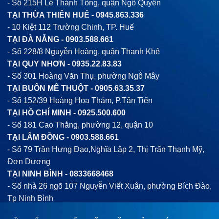
- Số 215H Lê Thánh Tông, quận Ngô Quyền
TẠI THỪA THIÊN HUẾ -
0945.863.336
- 10 Kiệt 112 Trường Chinh, TP. Huế
TẠI ĐÀ NẴNG -
0903.588.661
- Số 228/8 Nguyễn Hoàng, quận Thanh Khê
TẠI QUY NHƠN -
0935.22.83.83
- Số 301 Hoàng Văn Thụ, phường Ngô Mây
TẠI BUÔN MÊ THUỘT -
0905.63.35.37
- Số 152/39 Hoàng Hoa Thám, P.Tân Tiến
TẠI HỒ CHÍ MINH -
0925.500.600
- Số 181 Cao Thắng, phường 12, quận 10
TẠI LÂM ĐỒNG -
0903.588.661
- Số 79 Trần Hưng Đạo,Nghĩa Lập 2, Thị Trấn Thạnh Mỹ,
Đơn Dương
TẠI NINH BÌNH -
0833668468
- Số nhà 26 ngõ 107 Nguyễn Viết Xuân, phường Bích Đào,
Tp Ninh Bình