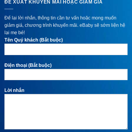
ĐỀ XUẤT KHUYẾN MÃI HOẶC GIẢM GIÁ
Để lại lời nhắn, thông tin cần tư vấn hoặc mong muốn
giảm giá, chương trình khuyến mãi. eBaby sẽ sớm liện hệ
lại mẹ bé!
Tên Quý khách (Bắt buộc)
Điện thoại (Bắt buộc)
Lời nhắn