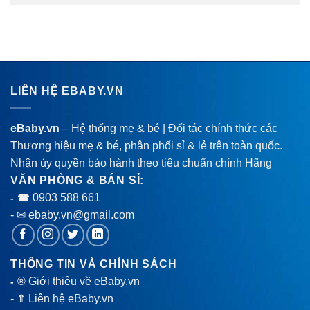
LIÊN HỆ EBABY.VN
eBaby.vn
– Hệ thống mẹ & bé | Đối tác chính thức các
Thương hiệu mẹ & bé, phân phối sỉ & lẻ trên toàn quốc.
Nhận ủy quyền bảo hành theo tiêu chuẩn chính Hãng
VĂN PHÒNG & BÁN SỈ:
0903 588 661
- ☎
- ✉ ebaby.vn@gmail.com
THÔNG TIN VÀ CHÍNH SÁCH
® Giới thiệu về eBaby.vn
-
-
⇑ Liên hệ eBaby.vn