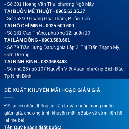
- Số 301 Hoàng Văn Thụ, phường Ngô Mây
TẠI BUÔN MÊ THUỘT -
0905.63.35.37
- Số 152/39 Hoàng Hoa Thám, P.Tân Tiến
TẠI HỒ CHÍ MINH -
0925.500.600
- Số 181 Cao Thắng, phường 12, quận 10
TẠI LÂM ĐỒNG -
0903.588.661
- Số 79 Trần Hưng Đạo,Nghĩa Lập 2, Thị Trấn Thạnh Mỹ,
Đơn Dương
TẠI NINH BÌNH -
0833668468
- Số nhà 26 ngõ 107 Nguyễn Viết Xuân, phường Bích Đào,
Tp Ninh Bình
ĐỀ XUẤT KHUYẾN MÃI HOẶC GIẢM GIÁ
Để lại lời nhắn, thông tin cần tư vấn hoặc mong muốn
giảm giá, chương trình khuyến mãi. eBaby sẽ sớm liện hệ
lại mẹ bé!
Tên Quý khách (Bắt buộc)