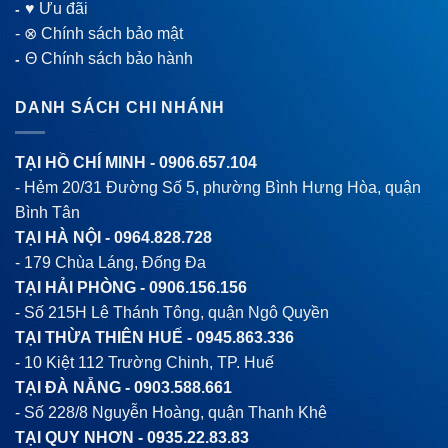
♥ Ưu đãi
-
-
⊗ Chính sách bảo mật
Θ Chính sách bảo hành
-
DANH SÁCH CHI NHÁNH
TẠI HỒ CHÍ MINH -
0906.657.104
- Hẻm 20/31 Đường Số 5, phường Bình Hưng Hòa, quận
Bình Tân
TẠI HÀ NỘI -
0964.828.728
- 179 Chùa Láng, Đống Đa
TẠI HẢI PHÒNG -
0906.156.156
- Số 215H Lê Thánh Tông, quận Ngô Quyền
TẠI THỪA THIÊN HUẾ -
0945.863.336
- 10 Kiệt 112 Trường Chinh, TP. Huế
TẠI ĐÀ NẴNG -
0903.588.661
- Số 228/8 Nguyễn Hoàng, quận Thanh Khê
TẠI QUY NHƠN -
0935.22.83.83