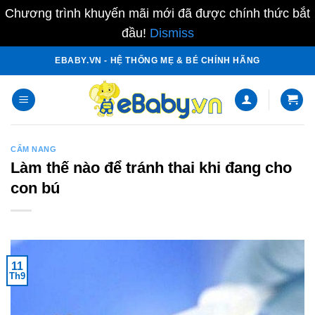
Chương trình khuyến mãi mới đã được chính thức bắt
đầu!
Dismiss
Skip
EBABY.VN - HỆ THỐNG MẸ & BÉ CHÍNH HÃNG
to
content
CẨM NANG
Làm thế nào để tránh thai khi đang cho
con bú
11
Th9