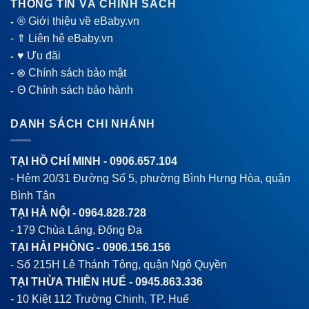
THÔNG TIN VÀ CHÍNH SÁCH
® Giới thiệu về eBaby.vn
-
-
⇑ Liên hệ eBaby.vn
♥ Ưu đãi
-
-
⊗ Chính sách bảo mật
Θ Chính sách bảo hành
-
DANH SÁCH CHI NHÁNH
TẠI HỒ CHÍ MINH -
0906.657.104
- Hẻm 20/31 Đường Số 5, phường Bình Hưng Hòa, quận
Bình Tân
TẠI HÀ NỘI -
0964.828.728
- 179 Chùa Láng, Đống Đa
TẠI HẢI PHÒNG -
0906.156.156
- Số 215H Lê Thánh Tông, quận Ngô Quyền
TẠI THỪA THIÊN HUẾ -
0945.863.336
- 10 Kiệt 112 Trường Chinh, TP. Huế