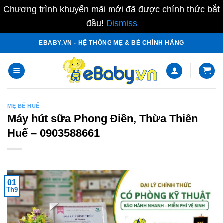
Chương trình khuyến mãi mới đã được chính thức bắt
đầu!
Dismiss
Skip
EBABY.VN - HỆ THỐNG MẸ & BÉ CHÍNH HÃNG
to
content
MẸ BÉ HUẾ
Máy hút sữa Phong Điền, Thừa Thiên
Huế – 0903588661
01
Th9