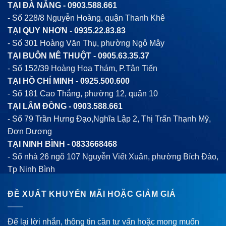
TẠI ĐÀ NẴNG -
0903.588.661
- Số 228/8 Nguyễn Hoàng, quận Thanh Khê
TẠI QUY NHƠN -
0935.22.83.83
- Số 301 Hoàng Văn Thụ, phường Ngô Mây
TẠI BUÔN MÊ THUỘT -
0905.63.35.37
- Số 152/39 Hoàng Hoa Thám, P.Tân Tiến
TẠI HỒ CHÍ MINH -
0925.500.600
- Số 181 Cao Thắng, phường 12, quận 10
TẠI LÂM ĐỒNG -
0903.588.661
- Số 79 Trần Hưng Đạo,Nghĩa Lập 2, Thị Trấn Thạnh Mỹ,
Đơn Dương
TẠI NINH BÌNH -
0833668468
- Số nhà 26 ngõ 107 Nguyễn Viết Xuân, phường Bích Đào,
Tp Ninh Bình
ĐỀ XUẤT KHUYẾN MÃI HOẶC GIẢM GIÁ
Để lại lời nhắn, thông tin cần tư vấn hoặc mong muốn