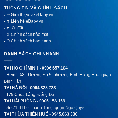
THÔNG TIN VÀ CHÍNH SÁCH
® Giới thiệu về eBaby.vn
-
-
⇑ Liên hệ eBaby.vn
♥ Ưu đãi
-
-
⊗ Chính sách bảo mật
Θ Chính sách bảo hành
-
DANH SÁCH CHI NHÁNH
TẠI HỒ CHÍ MINH -
0906.657.104
- Hẻm 20/31 Đường Số 5, phường Bình Hưng Hòa, quận
Bình Tân
TẠI HÀ NỘI -
0964.828.728
- 179 Chùa Láng, Đống Đa
TẠI HẢI PHÒNG -
0906.156.156
- Số 215H Lê Thánh Tông, quận Ngô Quyền
TẠI THỪA THIÊN HUẾ -
0945.863.336