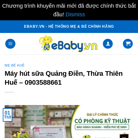
Chương trình khuyến mãi mới đã được chính thức bắt
đầu!
Dismiss
Skip
EBABY.VN - HỆ THỐNG MẸ & BÉ CHÍNH HÃNG
to
content
MẸ BÉ HUẾ
Máy hút sữa Quảng Điền, Thừa Thiên
Huế – 0903588661
01
Th9