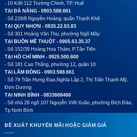
- 10 Kiệt 112 Trường Chinh, TP. Huế
TẠI ĐÀ NẴNG -
0903.588.661
- Số 228/8 Nguyễn Hoàng, quận Thanh Khê
TẠI QUY NHƠN -
0935.22.83.83
- Số 301 Hoàng Văn Thụ, phường Ngô Mây
TẠI BUÔN MÊ THUỘT -
0905.63.35.37
- Số 152/39 Hoàng Hoa Thám, P.Tân Tiến
TẠI HỒ CHÍ MINH -
0925.500.600
- Số 181 Cao Thắng, phường 12, quận 10
TẠI LÂM ĐỒNG -
0903.588.661
- Số 79 Trần Hưng Đạo,Nghĩa Lập 2, Thị Trấn Thạnh Mỹ,
Đơn Dương
TẠI NINH BÌNH -
0833668468
- Số nhà 26 ngõ 107 Nguyễn Viết Xuân, phường Bích Đào,
Tp Ninh Bình
ĐỀ XUẤT KHUYẾN MÃI HOẶC GIẢM GIÁ