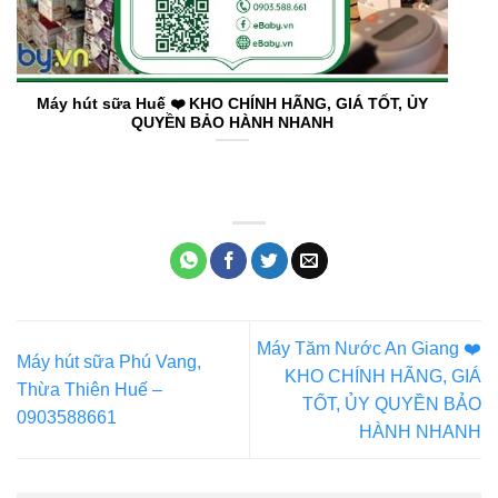
Máy hút sữa Huế ❤️️ KHO CHÍNH HÃNG, GIÁ TỐT, ỦY
QUYỀN BẢO HÀNH NHANH
Máy Tăm Nước An Giang ❤️️
Máy hút sữa Phú Vang,
KHO CHÍNH HÃNG, GIÁ
Thừa Thiên Huế –
TỐT, ỦY QUYỀN BẢO
0903588661
HÀNH NHANH