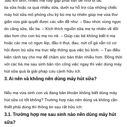
Sau khi sinh, nhiều mẹ hay gặp phải vấn đề như bị tắc
tia sữa hoặc ra quá nhiều sữa, dưới sự hỗ trợ của những chiếc
máy hút sữa mô phỏng chu kỳ bú mẹ tự nhiên giúp mẹ vừa thư
giãn vừa giải quyết được các vấn đề như:
– Đau nhức vùng ngực
do căng sữa, tắc tia.
– Kích thích nguồn sữa mẹ tự nhiên về dồi
dào hơn cho con bú mẹ no nê.
– Giúp các bé không biết ti mẹ
hoặc các mẹ có ngực lép, đầu ti thụt, đau, nứt cổ gà vẫn có cơ
hội được bú sữa mẹ trực tiếp thông qua việc bú bình.
– Tạo điều
kiện rảnh tay cho mẹ để chăm sóc bản thân nhiều hơn. Đồng thời
với các bà mẹ sau sinh bận rộn công việc ngay thì việc dùng máy
hút sữa quả là giải pháp cứu cánh hữu ích.
3. Ai nên và không nên dùng máy hút sữa?
Nếu mẹ vừa sinh con và đang băn khoăn không biết dùng máy
hút sữa có tốt không? Trường hợp nào nên dùng và không cần
thiết phải dùng thì thông tin sau rất hữu ích:
3.1. Trường hợp mẹ sau sinh nào nên dùng máy hút
sữa?