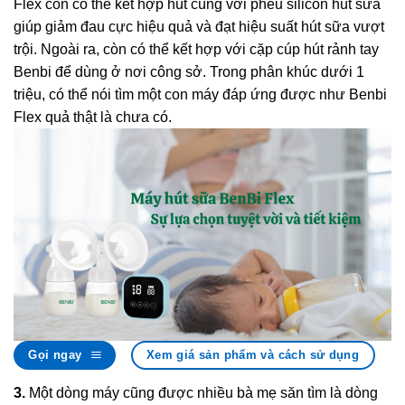
Flex còn có thể kết hợp hút cùng với phễu silicon hút sữa
giúp giảm đau cực hiệu quả và đạt hiệu suất hút sữa vượt
trội. Ngoài ra, còn có thể kết hợp với cặp cúp hút rảnh tay
Benbi để dùng ở nơi công sở. Trong phân khúc dưới 1
triệu, có thể nói tìm một con máy đáp ứng được như Benbi
Flex quả thật là chưa có.
Gọi ngay
Xem giá sản phẩm và cách sử dụng
3.
Một dòng máy cũng được nhiều bà mẹ săn tìm là dòng