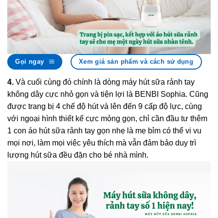
Gọi ngay
Xem giá sản phẩm và cách sử dụng
4.
Và cuối cùng đó chính là dòng máy hút sữa rảnh tay
không dây cực nhỏ gọn và tiện lợi là BENBI Sophia. Cũng
được trang bị 4 chế độ hút và lên đến 9 cấp độ lực, cùng
với ngoại hình thiết kế cực mỏng gọn, chỉ cần đầu tư thêm
1 con áo hút sữa rảnh tay gọn nhẹ là mẹ bỉm có thể vi vu
mọi nơi, làm mọi việc yêu thích mà vẫn đảm bảo duy trì
lượng hút sữa đều đặn cho bé nhà mình.