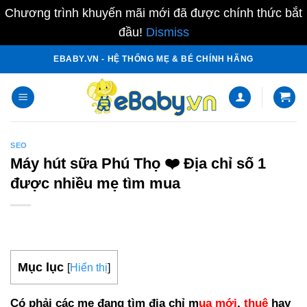
Chương trình khuyến mãi mới đã được chính thức bắt
đầu!
Dismiss
Skip
EBABY.VN - HỆ THỐNG MẸ & BÉ CHÍNH HÃNG
to
content
SEO
Máy hút sữa Phú Thọ ❤️️ Địa chỉ số 1
được nhiều mẹ tìm mua
Mục lục
[
Hiển thị
]
Có phải các mẹ đang tìm địa chỉ m
ua mới
,
thuê
hay