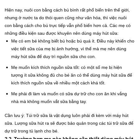
Hiện nay, nuôi con bằng cách bú bình rất phổ biến trên thế giới,
nhưng ở nước ta do thói quen cũng như văn hóa, thì việc nuôi
con bằng cách cho bú trực tiếp vẫn phổ biến hơn cả. Các mẹ có
những điều kiện sau được khuyên nên dùng máy hút sữa:
Mẹ có em bé không biết bú hoặc bú quá ít. Điều này khiến cho
việc tiết sữa của mẹ bị ảnh hưởng, vì thế mà mẹ nên dùng
máy hút sữa để duy trì nguồn sữa cho con.
Mẹ muốn kích thích nguồn sữa tốt: có một số mẹ bị hiện
tượng ít sữa không đủ cho bé ăn có thể dùng máy hút sữa để
kích thích nguồn sữa về nhiều một cách khá tốt.
Mẹ phải đi làm và muốn có sữa dự trữ cho con ăn khi vắng
nhà mà không muốn vắt sữa bằng tay.
Cần lưu ý: Túi trữ sữa là vật dụng luôn phải đi kèm với máy hút
sữa. Lượng sữa hút ra sẽ được bảo quản trong các túi trữ sữa để
dự trữ trong tủ lạnh cho bé.