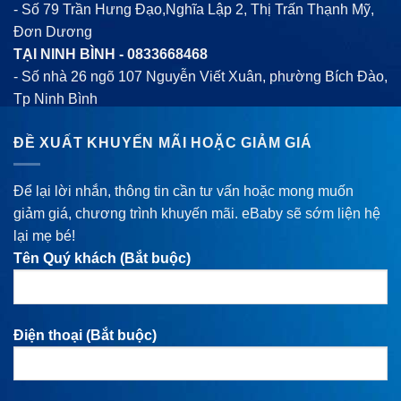
- Số 79 Trần Hưng Đạo,Nghĩa Lập 2, Thị Trấn Thạnh Mỹ,
Đơn Dương
TẠI NINH BÌNH -
0833668468
- Số nhà 26 ngõ 107 Nguyễn Viết Xuân, phường Bích Đào,
Tp Ninh Bình
ĐỀ XUẤT KHUYẾN MÃI HOẶC GIẢM GIÁ
Để lại lời nhắn, thông tin cần tư vấn hoặc mong muốn
giảm giá, chương trình khuyến mãi. eBaby sẽ sớm liện hệ
lại mẹ bé!
Tên Quý khách (Bắt buộc)
Điện thoại (Bắt buộc)