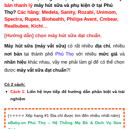
bán thanh lý
máy hút sữa và phụ kiện ở tại Phú
Thọ?
Các hãng: Medela, Sanity, Rozabi, Unimom,
Spectra, Rupex, Biohealth, Philips Avent, Cmbear,
Realbubee, Kichi…
[Hướng dẫn] chọn máy hút sữa đạt chuẩn.
Máy hút sữa (máy vắt sữa)
có rất nhiều
địa chỉ
, nhiều
nơi bán
tại thành phố
Phú Thọ
với nhiều
mức
giá
và
nhãn hiệu
khác nhau, vậy mẹ phải làm gì để có thể chọn
được
máy vắt sữa đạt chuẩn
?!
Có 2 cách:
Cách 1:
Liên hệ trực tiếp để hướng dẫn phân biệt và trải
nghiệm
(⭐⭐⭐⭐⭐ Xếp hạng #1 Địa chỉ được tìm đến nhiều nhất năm)
eBaby.vn Phú Thọ – Hệ Thống Mẹ Bé & Dịch Vụ Sửa