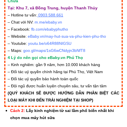
Chữa
Tại: Khu 7, xã Đồng Trung, huyện Thanh Thủy
– Hotline tư vấn:
0903.588.
661
– Chat với NV:
m.me/ebaby.vn
– Facebook:
fb.com/ebabyphutho
– Website:
eBaby.vn/may-hut-sua-va-phu-kien-phu-tho
– Youtube:
youtu.be/o64R88NIGSU
– Maps:
goo.gl/maps/1sG6wCNdyjn3bNfT8
4 Lý do nên gọi cho eBaby.vn Phú Thọ
– Kinh nghiêm: gần 9 năm, hơn 10.000 khách hàng
– Đối tác uỷ quyền chính hãng tại Phú Thọ, Việt Nam
– Đối tác uỷ quyền bảo hành toàn quốc
– Đội ngũ được huấn luyện chuyên sâu, tư vấn tận tâm
(QUÝ KHÁCH SẼ ĐƯỢC HƯỚNG DẪN PHÂN BIỆT CÁC
LOẠI MÁY KHI ĐẾN TRẢI NGHIỆM TẠI SHOP)
Cách 2:
Lấy kinh nghiệm từ sai lầm phổ biến nhất khi
chọn mua máy hút sữa