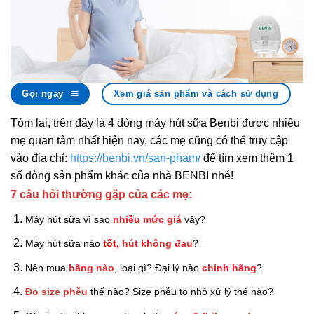
Gọi ngay
Xem giá sản phẩm và cách sử dụng
Tóm lại, trên đây là 4 dòng máy hút sữa Benbi được nhiều
mẹ quan tâm nhất hiện nay, các mẹ cũng có thể truy cập
vào địa chỉ:
https://benbi.vn/san-pham/
để tìm xem thêm 1
số dòng sản phẩm khác của nhà BENBI nhé!
7 câu hỏi thường gặp của các mẹ:
Máy hút sữa vì sao
nhiều mức giá
vậy?
Máy hút sữa nào
tốt,
hút không đau
?
Nên mua
hãn
g nà
o
, loại gì? Đại lý nào
chính hãng
?
Đo size phễu
thế nào? Size phễu to nhỏ xử lý thế nào?