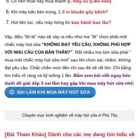
Có nên thuê hay mua thanh lý,
máy cũ (Like new)
Khi máy bẩn bên trong, 1
ổ vi khuẩn gây bệnh
?
Hút liên tục, nếu máy hỏng thì
bảo hành bao lâu
?
Vậy, điều “tồi tệ” nào sẽ xảy ra nếu như mẹ “lỡ” chọn phải một
chiếc máy hút sữa
“KHÔNG ĐẠT YÊU CẦU, KHÔNG PHÙ HỢP
VỚI NHU CẦU CỦA BẢN THÂN?”
. Rất nhiều mẹ bỉm sữa phải ”
mua một chiếc máy hút sữa mới” sau khi chọn sai, nhầm, không
đạt yêu cầu. Chắc chắn mức tiền chi sau đó sẽ rất lớn. Chi bằng
tìm hiểu rõ ràng và kỹ lưỡng 1 lần.
Bấm xem bài viết ngay bên
dưới để giải đáp 3 sai lầm hay gặp khi mua máy hút sữa nhé:
SAI LẦM KHI MUA MÁY HÚT SỮA
Chuyên mục kinh nghiệm về máy hút sữa ở Phú Thọ
[Bài Tham Khảo] Dành cho các mẹ đang tìm hiểu về