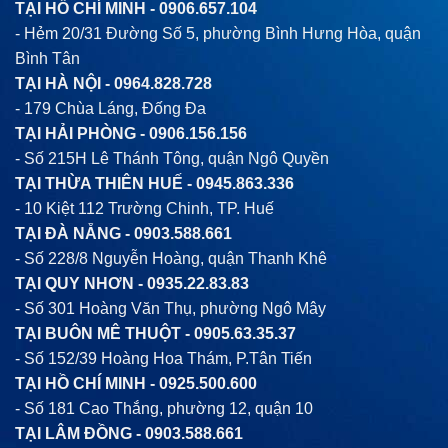
TẠI HỒ CHÍ MINH -
0906.657.104
- Hẻm 20/31 Đường Số 5, phường Bình Hưng Hòa, quận
Bình Tân
TẠI HÀ NỘI -
0964.828.728
- 179 Chùa Láng, Đống Đa
TẠI HẢI PHÒNG -
0906.156.156
- Số 215H Lê Thánh Tông, quận Ngô Quyền
TẠI THỪA THIÊN HUẾ -
0945.863.336
- 10 Kiệt 112 Trường Chinh, TP. Huế
TẠI ĐÀ NẴNG -
0903.588.661
- Số 228/8 Nguyễn Hoàng, quận Thanh Khê
TẠI QUY NHƠN -
0935.22.83.83
- Số 301 Hoàng Văn Thụ, phường Ngô Mây
TẠI BUÔN MÊ THUỘT -
0905.63.35.37
- Số 152/39 Hoàng Hoa Thám, P.Tân Tiến
TẠI HỒ CHÍ MINH -
0925.500.600
- Số 181 Cao Thắng, phường 12, quận 10
TẠI LÂM ĐỒNG -
0903.588.661