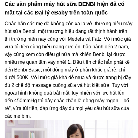
Các sản phẩm máy hút sữa BENBI hiện đã có
mặt tại các Đại lý eBaby trên toàn quốc
Chắc hẳn các mẹ đã không còn xa lạ với thương hiệu máy
hút sữa Benbi, một thương hiệu đang rất thịnh hành trên
thị trường hiện nay cùng với Medela và Fatz. Với mức giá
vừa túi tiền cùng hiệu năng cực ổn, bảo hành đến 2 năm,
vậy cùng xem còn điều gì nữa mà khiến Benbi lại được
nhiều mẹ quan tâm vậy nhé!
1.
Đầu tiên chắc hẳn phải kể
đến Benbi Basic, một dòng máy ở phân khúc giá rẻ, chỉ
dưới 500K. Với mức giá khá dễ mua và được trang bị đầy
đủ 2 chế độ massage xuống sữa và hút kiệt sữa. Tuy với
ngoại hình không quá bắt mắt, tuy nhiên với lực hút lên
đến 450mmHg thì đây chắc chắn là dòng máy “ngon – bổ –
rẻ”, vừa túi tiền, đáp ứng đầy đủ mọi yêu cầu hút sữa của
các mẹ bỉm.