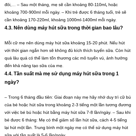
đôi,…
– Sau một tháng, mẹ sẽ cần khoảng 80-110ml
,
hoặc
khoảng 700-900ml mỗi ngày.
– Khi trẻ được 6 tháng tuổi, trẻ sẽ
cần khoảng 170-220ml, khoảng 1000ml-1400ml mỗi ngày.
4.3. Nên dùng máy hút sữa trong thời gian bao lâu?
Mỗi cữ mẹ nên dùng máy hút sữa khoảng 15-20 phút. Nếu hút
với thời gian ngắn hơn sẽ không đủ kích thích tuyến sữa. Còn hút
quá lâu quá có thể làm tổn thương các mô tuyến vú, ảnh hưởng
đến khả năng tạo sữa của mẹ.
4.4. Tần suất mà mẹ sử dụng máy hút sữa trong 1
ngày?
– Trong 6 tháng đầu tiên: Giai đoạn này mẹ hãy nhớ duy trì cữ bú
của bé hoặc hút sữa trong khoảng 2-3 tiếng một lần tương đương
với việc bé bú hoặc hút bằng máy hút sữa 7-8 lần/ngày.
– Sau khi
bé được 6 tháng: Mẹ có thể giảm số lần hút sữa, cách 4-5 tiếng
lại hút một lần. Trung bình một ngày mẹ có thể sử dụng máy hút
sữa với tần suất là 5-6 lần/ngày.