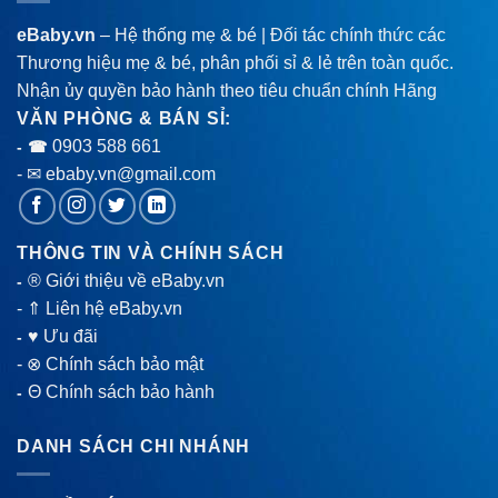
eBaby.vn
– Hệ thống mẹ & bé | Đối tác chính thức các
Thương hiệu mẹ & bé, phân phối sỉ & lẻ trên toàn quốc.
Nhận ủy quyền bảo hành theo tiêu chuẩn chính Hãng
VĂN PHÒNG & BÁN SỈ:
0903 588 661
- ☎
- ✉ ebaby.vn@gmail.com
THÔNG TIN VÀ CHÍNH SÁCH
® Giới thiệu về eBaby.vn
-
-
⇑ Liên hệ eBaby.vn
♥ Ưu đãi
-
-
⊗ Chính sách bảo mật
Θ Chính sách bảo hành
-
DANH SÁCH CHI NHÁNH