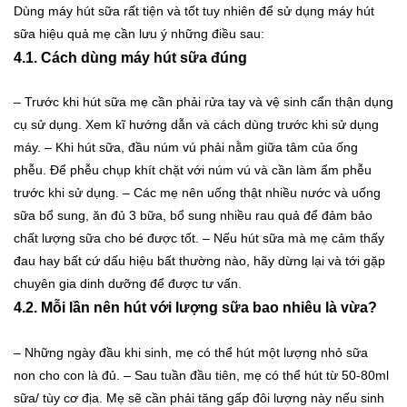
Dùng máy hút sữa rất tiện và tốt tuy nhiên để sử dụng máy hút
sữa hiệu quả mẹ cần lưu ý những điều sau:
4.1. Cách dùng máy hút sữa đúng
– Trước khi hút sữa mẹ cần phải rửa tay và vệ sinh cẩn thận dụng
cụ sử dụng. Xem kĩ hướng dẫn và cách dùng trước khi sử dụng
máy.
– Khi hút sữa, đầu núm vú phải nằm giữa tâm của ống
phễu. Để phễu chụp khít chặt với núm vú và cần làm ẩm phễu
trước khi sử dụng.
– Các mẹ nên uống thật nhiều nước và uống
sữa bổ sung, ăn đủ 3 bữa, bổ sung nhiều rau quả để đảm bảo
chất lượng sữa cho bé được tốt.
– Nếu hút sữa mà mẹ cảm thấy
đau hay bất cứ dấu hiệu bất thường nào, hãy dừng lại và tới gặp
chuyên gia dinh dưỡng để được tư vấn.
4.2. Mỗi lần nên hút với lượng sữa bao nhiêu là vừa?
– Những ngày đầu khi sinh, mẹ có thể hút một lượng nhỏ sữa
non cho con là đủ.
– Sau tuần đầu tiên, mẹ có thể hút từ 50-80ml
sữa/ tùy cơ địa. Mẹ sẽ cần phải tăng gấp đôi lượng này nếu sinh