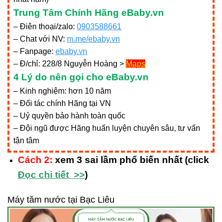
Trung Tâm Chính Hãng eBaby.vn
– Điên thoại/zalo:
0903588661
– Chat với NV:
m.me/ebaby.vn
– Fanpage:
ebaby.vn
– Đ/chỉ: 228/8 Nguyễn Hoàng
>
Maps
4 Lý do nên gọi cho eBaby.vn
– Kinh nghiệm: hơn 10 năm
– Đối tác chính Hãng tại VN
– Uỷ quyền bảo hành toàn quốc
– Đội ngũ được Hãng huấn luyện chuyên sâu, tư vấn
tận tâm
Cách 2:
xem 3 sai lầm phổ biến nhất (click
Đọc chi tiết >>
)
Máy tăm nước tại Bạc Liêu