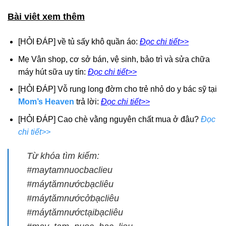
Bài viêt xem thêm
[HỎI ĐÁP] về tủ sấy khô quần áo:
Đọc chi tiết>>
Mẹ Vân shop, cơ sở bán, vệ sinh, bảo trì và sửa chữa
máy hút sữa uy tín:
Đọc chi tiết>>
[HỎI ĐÁP] Vỗ rung long đờm cho trẻ nhỏ do y bác sỹ tại
Mom’s Heaven
trả lời:
Đọc chi tiết>>
[HỎI ĐÁP] Cao chè vằng nguyên chất mua ở đâu?
Đọc
chi tiết>>
Từ khóa tìm kiếm:
#maytamnuocbaclieu
#máytămnướcbạcliêu
#máytămnướcởbạcliêu
#máytămnướctạibạcliêu