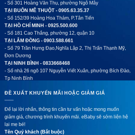
- Số 301 Hoàng Văn Thụ, phường Ngô Mây
TẠI BUÔN MÊ THUỘT -
0905.63.35.37
- Số 152/39 Hoàng Hoa Thám, P.Tân Tiến
TẠI HỒ CHÍ MINH -
0925.500.600
- Số 181 Cao Thắng, phường 12, quận 10
TẠI LÂM ĐỒNG -
0903.588.661
- Số 79 Trần Hưng Đạo,Nghĩa Lập 2, Thị Trấn Thạnh Mỹ,
Đơn Dương
TẠI NINH BÌNH -
0833668468
- Số nhà 26 ngõ 107 Nguyễn Viết Xuân, phường Bích Đào,
Tp Ninh Bình
ĐỀ XUẤT KHUYẾN MÃI HOẶC GIẢM GIÁ
Để lại lời nhắn, thông tin cần tư vấn hoặc mong muốn
giảm giá, chương trình khuyến mãi. eBaby sẽ sớm liện hệ
lại mẹ bé!
Tên Quý khách (Bắt buộc)