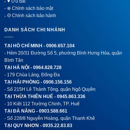
♥ Ưu đãi
-
-
⊗ Chính sách bảo mật
Θ Chính sách bảo hành
-
DANH SÁCH CHI NHÁNH
TẠI HỒ CHÍ MINH -
0906.657.104
- Hẻm 20/31 Đường Số 5, phường Bình Hưng Hòa, quận
Bình Tân
TẠI HÀ NỘI -
0964.828.728
- 179 Chùa Láng, Đống Đa
TẠI HẢI PHÒNG -
0906.156.156
- Số 215H Lê Thánh Tông, quận Ngô Quyền
TẠI THỪA THIÊN HUẾ -
0945.863.336
- 10 Kiệt 112 Trường Chinh, TP. Huế
TẠI ĐÀ NẴNG -
0903.588.661
- Số 228/8 Nguyễn Hoàng, quận Thanh Khê
TẠI QUY NHƠN -
0935.22.83.83