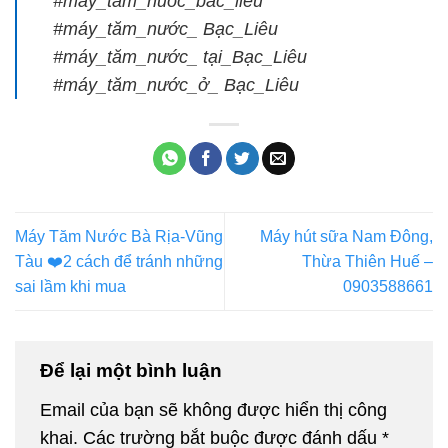
#may_tam_nuoc_bac_lieu
#máy_tăm_nước_ Bạc_Liêu
#máy_tăm_nước_ tại_Bạc_Liêu
#máy_tăm_nước_ở_ Bạc_Liêu
Máy Tăm Nước Bà Rịa-Vũng
Máy hút sữa Nam Đông,
Tàu ❤️️2 cách để tránh những
Thừa Thiên Huế –
sai lầm khi mua
0903588661
Để lại một bình luận
Email của bạn sẽ không được hiển thị công
khai.
Các trường bắt buộc được đánh dấu
*