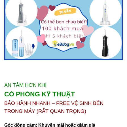
AN TÂM HƠN KHI
CÓ PHÒNG KỸ THUẬT
BẢO HÀNH NHANH – FREE VỆ SINH BÊN
TRONG MÁY (RẤT QUAN TRỌNG)
Góc đồng cảm: Khuyến mãi hoặc giảm giá