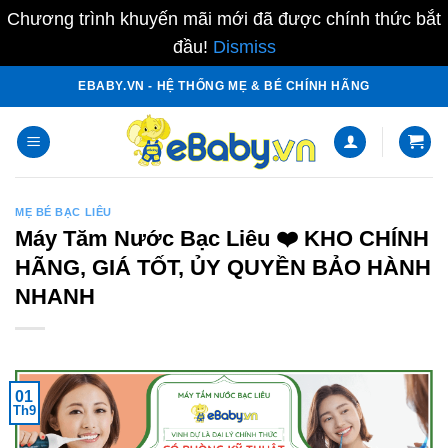
Chương trình khuyến mãi mới đã được chính thức bắt
đầu!
Dismiss
Skip
EBABY.VN - HỆ THỐNG MẸ & BÉ CHÍNH HÃNG
to
content
MẸ BÉ BẠC LIÊU
Máy Tăm Nước Bạc Liêu ❤️️ KHO CHÍNH
HÃNG, GIÁ TỐT, ỦY QUYỀN BẢO HÀNH
NHANH
01
Th9