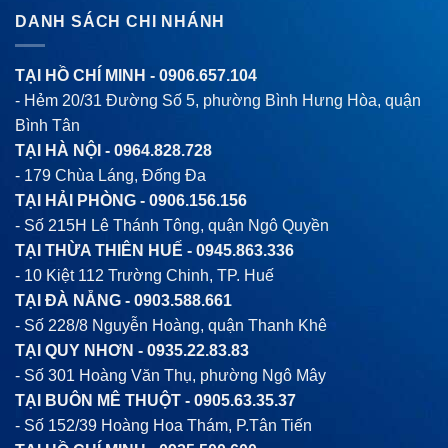
DANH SÁCH CHI NHÁNH
TẠI HỒ CHÍ MINH -
0906.657.104
- Hẻm 20/31 Đường Số 5, phường Bình Hưng Hòa, quận
Bình Tân
TẠI HÀ NỘI -
0964.828.728
- 179 Chùa Láng, Đống Đa
TẠI HẢI PHÒNG -
0906.156.156
- Số 215H Lê Thánh Tông, quận Ngô Quyền
TẠI THỪA THIÊN HUẾ -
0945.863.336
- 10 Kiệt 112 Trường Chinh, TP. Huế
TẠI ĐÀ NẴNG -
0903.588.661
- Số 228/8 Nguyễn Hoàng, quận Thanh Khê
TẠI QUY NHƠN -
0935.22.83.83
- Số 301 Hoàng Văn Thụ, phường Ngô Mây
TẠI BUÔN MÊ THUỘT -
0905.63.35.37
- Số 152/39 Hoàng Hoa Thám, P.Tân Tiến