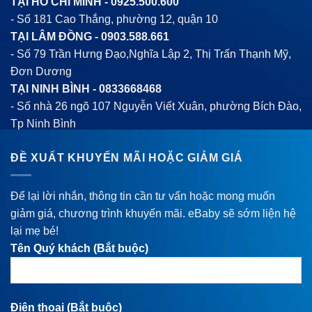
TẠI HỒ CHÍ MINH -
0925.500.600
- Số 181 Cao Thắng, phường 12, quận 10
TẠI LÂM ĐỒNG -
0903.588.661
- Số 79 Trần Hưng Đạo,Nghĩa Lập 2, Thị Trấn Thạnh Mỹ,
Đơn Dương
TẠI NINH BÌNH -
0833668468
- Số nhà 26 ngõ 107 Nguyễn Viết Xuân, phường Bích Đào,
Tp Ninh Bình
ĐỀ XUẤT KHUYẾN MÃI HOẶC GIẢM GIÁ
Để lại lời nhắn, thông tin cần tư vấn hoặc mong muốn
giảm giá, chương trình khuyến mãi. eBaby sẽ sớm liện hệ
lại mẹ bé!
Tên Quý khách (Bắt buộc)
Điện thoại (Bắt buộc)