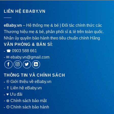
LIÊN HỆ EBABY.VN
eBaby.vn
– Hệ thống mẹ & bé | Đối tác chính thức các
Thương hiệu mẹ & bé, phân phối sỉ & lẻ trên toàn quốc.
Nhận ủy quyền bảo hành theo tiêu chuẩn chính Hãng
VĂN PHÒNG & BÁN SỈ:
0903 588 661
- ☎
- ✉ ebaby.vn@gmail.com
THÔNG TIN VÀ CHÍNH SÁCH
® Giới thiệu về eBaby.vn
-
-
⇑ Liên hệ eBaby.vn
♥ Ưu đãi
-
-
⊗ Chính sách bảo mật
Θ Chính sách bảo hành
-