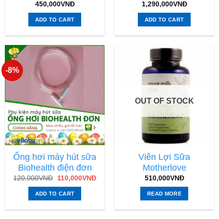
450,000
VNĐ
1,290,000
VNĐ
ADD TO CART
ADD TO CART
-8%
OUT OF STOCK
Ống hơi máy hút sữa
Viên Lợi Sữa
Biohealth điện đơn
Motherlove
120,000
VNĐ
110,000
VNĐ
510,000
VNĐ
ADD TO CART
READ MORE