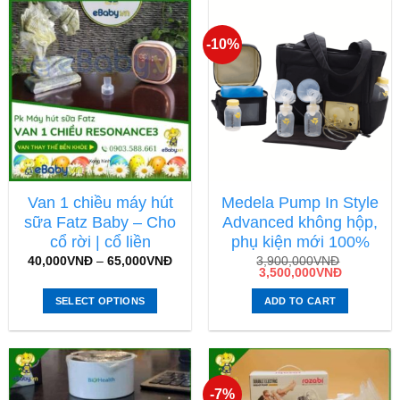
-10%
Van 1 chiều máy hút
Medela Pump In Style
sữa Fatz Baby – Cho
Advanced không hộp,
cổ rời | cổ liền
phụ kiện mới 100%
40,000
VNĐ
–
65,000
VNĐ
3,900,000
VNĐ
3,500,000
VNĐ
SELECT OPTIONS
ADD TO CART
-7%