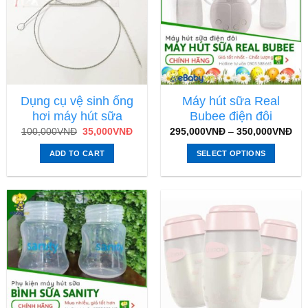
Dụng cụ vệ sinh ống
Máy hút sữa Real
hơi máy hút sữa
Bubee điện đôi
100,000
VNĐ
35,000
VNĐ
295,000
VNĐ
–
350,000
VNĐ
ADD TO CART
SELECT OPTIONS