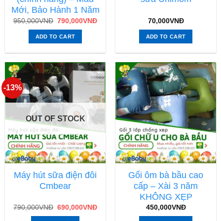
Mới, Bảo Hành 1 Năm
950,000
VNĐ
790,000
VNĐ
70,000
VNĐ
ADD TO CART
ADD TO CART
-13%
OUT OF STOCK
Máy hút sữa điện đôi
Gối ôm bà bầu cao
Cmbear
cấp – Xài 3 năm
KHÔNG XẸP
790,000
VNĐ
690,000
VNĐ
450,000
VNĐ