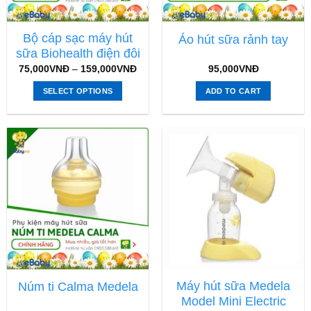
Bộ cáp sạc máy hút
Áo hút sữa rảnh tay
sữa Biohealth điện đôi
75,000
VNĐ
–
159,000
VNĐ
95,000
VNĐ
SELECT OPTIONS
ADD TO CART
Máy hút sữa Medela
Núm ti Calma Medela
Model Mini Electric