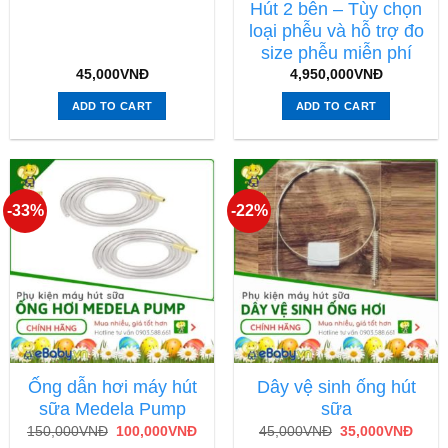
Hút 2 bên – Tùy chọn
loại phễu và hỗ trợ đo
size phễu miễn phí
45,000
VNĐ
4,950,000
VNĐ
ADD TO CART
ADD TO CART
-33%
-22%
Ống dẫn hơi máy hút
Dây vệ sinh ống hút
sữa Medela Pump
sữa
150,000
VNĐ
100,000
VNĐ
45,000
VNĐ
35,000
VNĐ