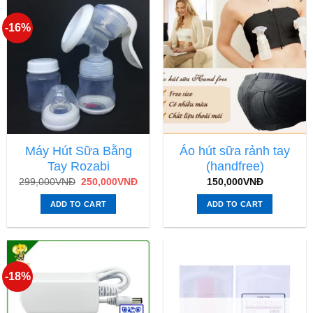
-16%
Máy Hút Sữa Bằng
Áo hút sữa rảnh tay
Tay Rozabi
(handfree)
299,000
VNĐ
250,000
VNĐ
150,000
VNĐ
ADD TO CART
ADD TO CART
-18%