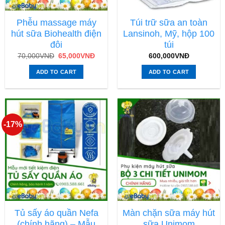
Phễu massage máy
Túi trữ sữa an toàn
hút sữa Biohealth điện
Lansinoh, Mỹ, hộp 100
đôi
túi
70,000
VNĐ
65,000
VNĐ
600,000
VNĐ
ADD TO CART
ADD TO CART
-17%
Tủ sấy áo quần Nefa
Màn chặn sữa máy hút
(chính hãng) – Mẫu
sữa Unimom