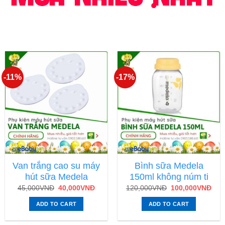
-11%
-17%
Van trắng cao su máy
Bình sữa Medela
hút sữa Medela
150ml không núm ti
45,000
VNĐ
40,000
VNĐ
120,000
VNĐ
100,000
VNĐ
ADD TO CART
ADD TO CART