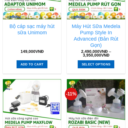
Bộ cáp sạc máy hút
Máy Hút Sữa Medela
sữa Unimom
Pump Style In
Advanced (Bản Rút
Gọn)
149,000
VNĐ
2,490,000
VNĐ
–
3,950,000
VNĐ
ADD TO CART
SELECT OPTIONS
-11%