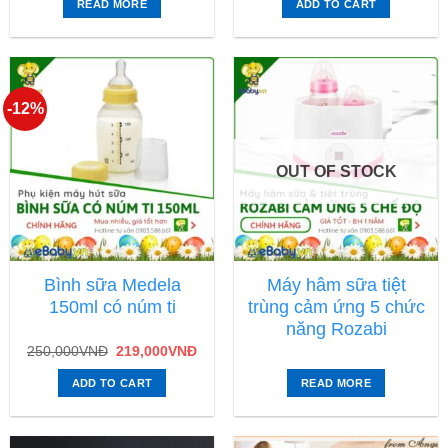
READ MORE
ADD TO CART
-12%
OUT OF STOCK
Bình sữa Medela
Máy hâm sữa tiệt
150ml có núm ti
trùng cảm ứng 5 chức
năng Rozabi
250,000
VNĐ
219,000
VNĐ
ADD TO CART
READ MORE