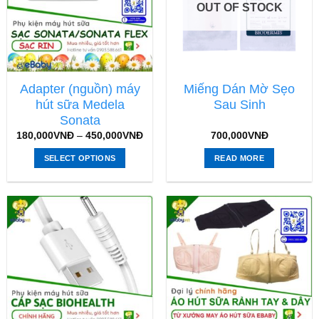
OUT OF STOCK
Adapter (nguồn) máy
Miếng Dán Mờ Sẹo
hút sữa Medela
Sau Sinh
Sonata
180,000
VNĐ
–
450,000
VNĐ
700,000
VNĐ
SELECT OPTIONS
READ MORE