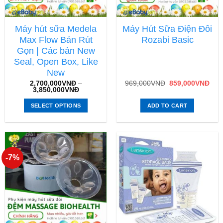
Máy hút sữa Medela
Máy Hút Sữa Điện Đôi
Max Flow Bản Rút
Rozabi Basic
Gọn | Các bản New
Seal, Open Box, Like
New
2,700,000
VNĐ
–
969,000
VNĐ
859,000
VNĐ
3,850,000
VNĐ
SELECT OPTIONS
ADD TO CART
-7%