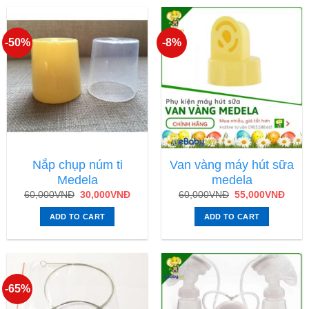
-50%
-8%
Nắp chụp núm ti
Van vàng máy hút sữa
Medela
medela
60,000
VNĐ
30,000
VNĐ
60,000
VNĐ
55,000
VNĐ
ADD TO CART
ADD TO CART
-65%