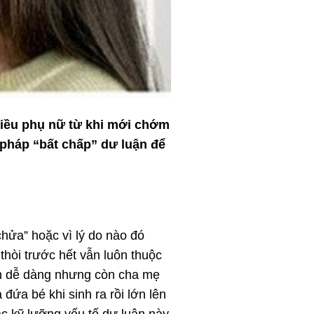
hiều phụ nữ từ khi mới chớm
 pháp “bất chấp” dư luận để
hửa” hoặc vì lý do nào đó
thòi trước hết vẫn luôn thuộc
ch dễ dàng nhưng còn cha mẹ
đứa bé khi sinh ra rồi lớn lên
ắc kỹ lưỡng yếu tố dư luận này