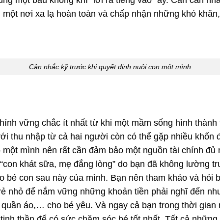
n một nơi xa lạ hoàn toàn và chấp nhận những khó khăn,
Cân nhắc kỹ trước khi quyết định nuôi con một mình
hính vững chắc ít nhất từ khi một mầm sống hình thành 
ới thu nhập từ cả hai người còn có thể gặp nhiều khốn đ
 một mình nên rất cần đảm bảo một nguồn tài chính đủ
 “con khát sữa, mẹ đắng lòng” do bạn đã không lường 
ho bé con sau này của mình. Bạn nên tham khảo và hỏi 
trẻ nhỏ để nắm vững những khoản tiền phải nghĩ đến nh
n, quần áo,… cho bé yêu. Và ngay cả bạn trong thời gian
à tinh thần để có sức chăm sóc bé tốt nhất. Tất cả nhữn