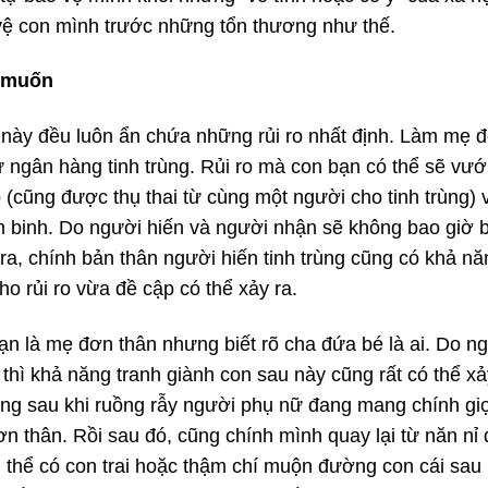
vệ con mình trước những tổn thương như thế.
 muốn
g này đều luôn ẩn chứa những rủi ro nhất định. Làm mẹ 
ừ ngân hàng tinh trùng. Rủi ro mà con bạn có thể sẽ vướ
(cũng được thụ thai từ cùng một người cho tinh trùng) v
h binh. Do người hiến và người nhận sẽ không bao giờ b
i ra, chính bản thân người hiến tinh trùng cũng có khả n
ho rủi ro vừa đề cập có thể xảy ra.
ạn là mẹ đơn thân nhưng biết rõ cha đứa bé là ai. Do 
hì khả năng tranh giành con sau này cũng rất có thể xảy
ng sau khi ruồng rẫy người phụ nữ đang mang chính giọ
đơn thân. Rồi sau đó, cũng chính mình quay lại từ năn n
 thể có con trai hoặc thậm chí muộn đường con cái sau 