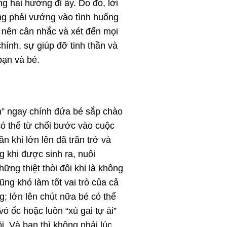
g hai hướng đi ấy. Do đó, lời
ông phải vướng vào tình huống
n nên cân nhắc và xét đến mọi
hính, sự giúp đỡ tinh thần và
bạn và bé.
ến” ngay chính đứa bé sắp chào
ó thể từ chối bước vào cuộc
 khi lớn lên đã trăn trở và
g khi được sinh ra, nuôi
ững thiệt thòi đôi khi là không
ng khó làm tốt vai trò của cả
g; lớn lên chút nữa bé có thể
ỏ ốc hoặc luôn “xù gai tự ái”
i. Và bạn thì không phải lúc