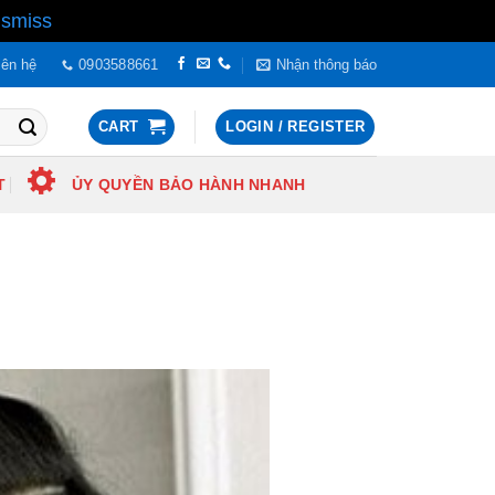
ismiss
iên hệ
0903588661
Nhận thông báo
CART
LOGIN / REGISTER
T
ỦY QUYỀN BẢO HÀNH NHANH