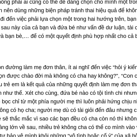
hông phải ai cũng có thể dễ dàng chọn cho mình một tron
ôn nên dùng những biện pháp tránh thai hiệu quả để kh
đi đến việc phải lựa chọn một trong hai hướng trên, bạ
sau này của cả bạn và đứa bé như vấn đề dư luận, tài c
h và bạn bè,… để có một quyết định phù hợp nhất cho cả 
on đường làm mẹ đơn thân, ít ai nghĩ đến việc “hỏi ý ki
họn được chào đời mà không có cha hay không?”, “Con c
 trẻ em là kết quả của những quyết định làm mẹ đơn thân
 như thế. Xét cho cùng, đứa bé nào có tội tình chi nhưn
bọc chỉ từ một phía người mẹ thì luôn phải hứng chịu nh
ông có họ cha; người mẹ dù có tài giỏi đến đâu nhưng cũ
é sẽ thắc mắc vì sao các bạn đều có cha còn nó thì khôn
ng lớn về sau, nhiều trẻ không cha có thể co mình vào v
tự bảo vệ mình khỏi những “vô tình hoặc cố ý” của xã hộ