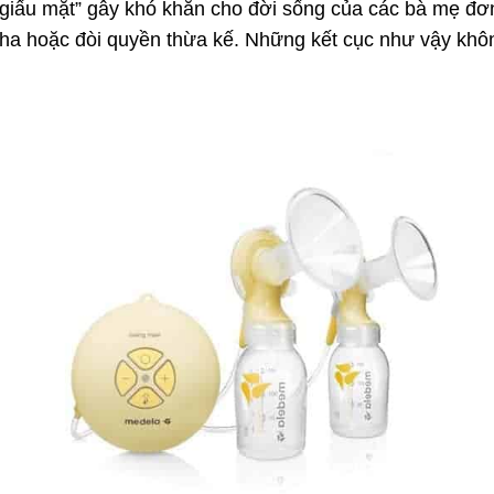
 giấu mặt” gây khó khăn cho đời sống của các bà mẹ đ
a hoặc đòi quyền thừa kế. Những kết cục như vậy không