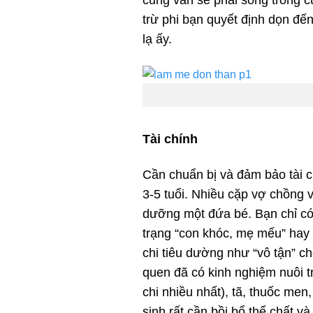
trừ phi bạn quyết định dọn đế
lạ ấy.
Tài chính
Cần chuẩn bị và đảm bảo tài c
3-5 tuổi. Nhiều cặp vợ chồng v
dưỡng một đứa bé. Bạn chỉ có
trạng “con khóc, mẹ mếu” hay
chi tiêu dường như “vô tận” c
quen đã có kinh nghiệm nuôi 
chi nhiều nhất), tã, thuốc me
sinh rất cần bồi bổ thể chất v