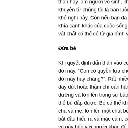
thân hay làm người vô sinh, k
khuyên từ chúng tôi là bạn lu
khó nghĩ này. Còn nếu bạn đã 
khía cạnh khác của cuộc sống 
vật chất có thể có từ gia đìn
Đứa bé
Khi quyết định dấn thân vào c
đời này. “Con có quyền lựa c
đời này hay chăng?”. Rất nhiều
day dứt hoặc thậm chí oán hận
dưỡng và lớn lên trong sự bảo 
thể bù đắp được. Bé có thể kh
cha và mẹ; lớn lên một chút b
bắt đầu hiểu ra và mặc cảm; cà
và gây hấn với người khác để 