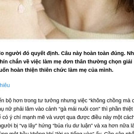
do người đó quyết định. Câu này hoàn toàn đúng. N
chín chắn về việc làm mẹ đơn thân thường chọn giải
ốn hoàn thiện thiên chức làm mẹ của mình.
hiêu
iến bộ hơn trong tư tưởng nhưng việc “không chồng mà c
 nữ phải lâm vào cảnh “gà mái nuôi con” thì phần thiệt 
ể có ý chí mạnh mẽ và vượt qua được điều này một cá
ười bị “vạ lây” hứng “búa rìu dư luận” và xa hơn nữa là 
ùng một bầu không khí “lời ra tiếng vào” ấy. Cần cân nh