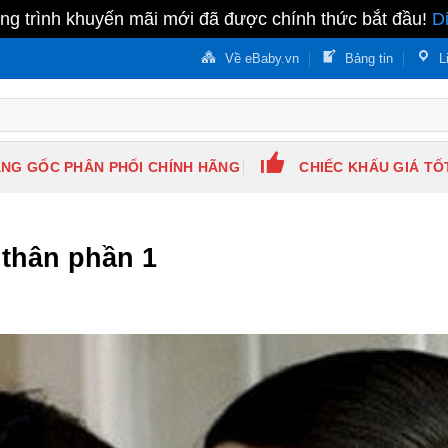
g trình khuyến mãi mới đã được chính thức bắt đầu!
D
Về eBaby.vn
Bảng tin
L
NG GỐC PHÂN PHỐI CHÍNH HÃNG
CHIẾC KHẤU GIÁ TỐ
thân phần 1