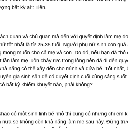
ng bất kỳ ai”: Tiền.
hách quan và chủ quan mà đến với quyết định làm mẹ đơ
nữ tốt nhất là từ 25-35 tuổi. Người phụ nữ sinh con quá
 mong muốn cho cả mẹ và con. Do đó, nếu bạn đã “bỏ qu
ần làm mẹ luôn cháy rực trong lòng nên đã đi đến quyế
hả năng có thể xảy đến cho mình và đứa bé. Tốt nhất, 
yên gia sinh sản để có quyết định cuối cùng sáng suốt
có bất kỳ khiếm khuyết nào, phải không?
hao có một sinh linh bé nhỏ thì cũng có những chị em 
m nữa sẽ không còn khả năng làm mẹ sau này. Đứng trư