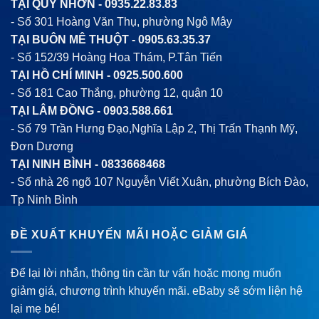
TẠI QUY NHƠN -
0935.22.83.83
- Số 301 Hoàng Văn Thụ, phường Ngô Mây
TẠI BUÔN MÊ THUỘT -
0905.63.35.37
- Số 152/39 Hoàng Hoa Thám, P.Tân Tiến
TẠI HỒ CHÍ MINH -
0925.500.600
- Số 181 Cao Thắng, phường 12, quận 10
TẠI LÂM ĐỒNG -
0903.588.661
- Số 79 Trần Hưng Đạo,Nghĩa Lập 2, Thị Trấn Thạnh Mỹ,
Đơn Dương
TẠI NINH BÌNH -
0833668468
- Số nhà 26 ngõ 107 Nguyễn Viết Xuân, phường Bích Đào,
Tp Ninh Bình
ĐỀ XUẤT KHUYẾN MÃI HOẶC GIẢM GIÁ
Để lại lời nhắn, thông tin cần tư vấn hoặc mong muốn
giảm giá, chương trình khuyến mãi. eBaby sẽ sớm liện hệ
lại mẹ bé!