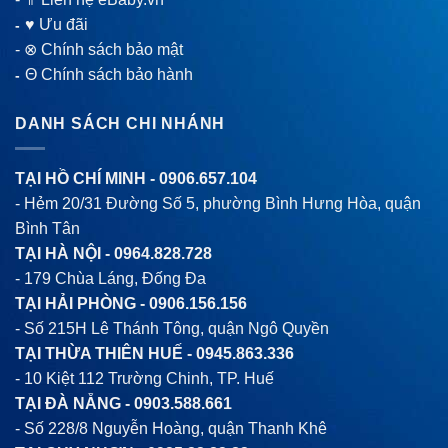
♥ Ưu đãi
-
-
⊗ Chính sách bảo mật
Θ Chính sách bảo hành
-
DANH SÁCH CHI NHÁNH
TẠI HỒ CHÍ MINH -
0906.657.104
- Hẻm 20/31 Đường Số 5, phường Bình Hưng Hòa, quận
Bình Tân
TẠI HÀ NỘI -
0964.828.728
- 179 Chùa Láng, Đống Đa
TẠI HẢI PHÒNG -
0906.156.156
- Số 215H Lê Thánh Tông, quận Ngô Quyền
TẠI THỪA THIÊN HUẾ -
0945.863.336
- 10 Kiệt 112 Trường Chinh, TP. Huế
TẠI ĐÀ NẴNG -
0903.588.661
- Số 228/8 Nguyễn Hoàng, quận Thanh Khê