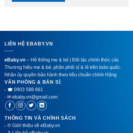
LIÊN HỆ EBABY.VN
eBaby.vn
– Hệ thống mẹ & bé | Đối tác chính thức các
Thương hiệu mẹ & bé, phân phối sỉ & lẻ trên toàn quốc.
Nhận ủy quyền bảo hành theo tiêu chuẩn chính Hãng
VĂN PHÒNG & BÁN SỈ:
0903 588 661
- ☎
- ✉ ebaby.vn@gmail.com
THÔNG TIN VÀ CHÍNH SÁCH
® Giới thiệu về eBaby.vn
-
-
⇑ Liên hệ eBaby.vn