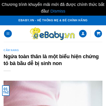
Chương trình khuyến mãi mới đã được chính thức bắt
đầu!
Dismiss
Skip
EBABY.VN - HỆ THỐNG MẸ & BÉ CHÍNH HÃNG
to
content
CẨM NANG
Ngứa toàn thân là một biểu hiện chứng
tỏ bà bầu dễ bị sinh non
01
Th2