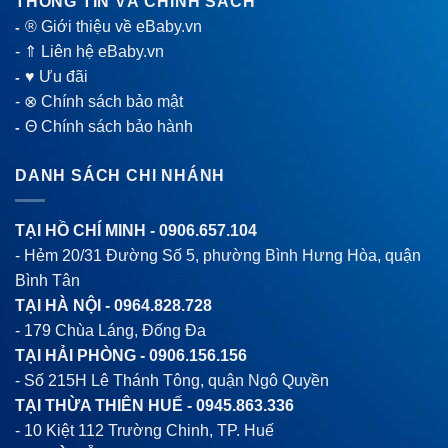
THÔNG TIN VÀ CHÍNH SÁCH
® Giới thiệu về eBaby.vn
-
-
⇑ Liên hệ eBaby.vn
♥ Ưu đãi
-
-
⊗ Chính sách bảo mật
Θ Chính sách bảo hành
-
DANH SÁCH CHI NHÁNH
TẠI HỒ CHÍ MINH -
0906.657.104
- Hẻm 20/31 Đường Số 5, phường Bình Hưng Hòa, quận
Bình Tân
TẠI HÀ NỘI -
0964.828.728
- 179 Chùa Láng, Đống Đa
TẠI HẢI PHÒNG -
0906.156.156
- Số 215H Lê Thánh Tông, quận Ngô Quyền
TẠI THỪA THIÊN HUẾ -
0945.863.336
- 10 Kiệt 112 Trường Chinh, TP. Huế