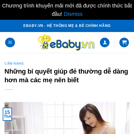
Chương trình khuyến mãi mới đã được chính thức bắt
đầu!
Dismiss
Skip
EBABY.VN - HỆ THỐNG MẸ & BÉ CHÍNH HÃNG
to
content
CẨM NANG
Những bí quyết giúp đẻ thường dễ dàng
hơn mà các mẹ nên biết
15
Th4