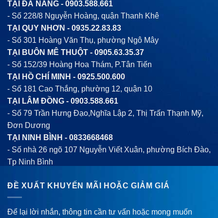
TẠI ĐÀ NẴNG -
0903.588.661
- Số 228/8 Nguyễn Hoàng, quận Thanh Khê
TẠI QUY NHƠN -
0935.22.83.83
- Số 301 Hoàng Văn Thụ, phường Ngô Mây
TẠI BUÔN MÊ THUỘT -
0905.63.35.37
- Số 152/39 Hoàng Hoa Thám, P.Tân Tiến
TẠI HỒ CHÍ MINH -
0925.500.600
- Số 181 Cao Thắng, phường 12, quận 10
TẠI LÂM ĐỒNG -
0903.588.661
- Số 79 Trần Hưng Đạo,Nghĩa Lập 2, Thị Trấn Thạnh Mỹ,
Đơn Dương
TẠI NINH BÌNH -
0833668468
- Số nhà 26 ngõ 107 Nguyễn Viết Xuân, phường Bích Đào,
Tp Ninh Bình
ĐỀ XUẤT KHUYẾN MÃI HOẶC GIẢM GIÁ
Để lại lời nhắn, thông tin cần tư vấn hoặc mong muốn