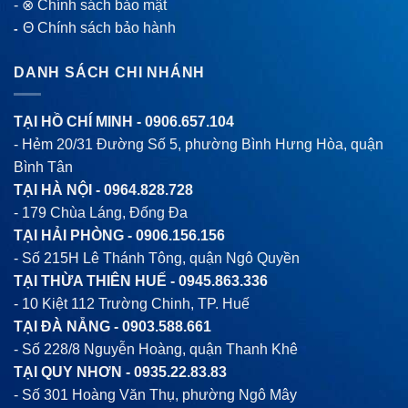
-
⊗ Chính sách bảo mật
Θ Chính sách bảo hành
-
DANH SÁCH CHI NHÁNH
TẠI HỒ CHÍ MINH -
0906.657.104
- Hẻm 20/31 Đường Số 5, phường Bình Hưng Hòa, quận
Bình Tân
TẠI HÀ NỘI -
0964.828.728
- 179 Chùa Láng, Đống Đa
TẠI HẢI PHÒNG -
0906.156.156
- Số 215H Lê Thánh Tông, quận Ngô Quyền
TẠI THỪA THIÊN HUẾ -
0945.863.336
- 10 Kiệt 112 Trường Chinh, TP. Huế
TẠI ĐÀ NẴNG -
0903.588.661
- Số 228/8 Nguyễn Hoàng, quận Thanh Khê
TẠI QUY NHƠN -
0935.22.83.83
- Số 301 Hoàng Văn Thụ, phường Ngô Mây