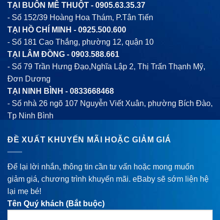
TẠI BUÔN MÊ THUỘT -
0905.63.35.37
- Số 152/39 Hoàng Hoa Thám, P.Tân Tiến
TẠI HỒ CHÍ MINH -
0925.500.600
- Số 181 Cao Thắng, phường 12, quận 10
TẠI LÂM ĐỒNG -
0903.588.661
- Số 79 Trần Hưng Đạo,Nghĩa Lập 2, Thị Trấn Thạnh Mỹ,
Đơn Dương
TẠI NINH BÌNH -
0833668468
- Số nhà 26 ngõ 107 Nguyễn Viết Xuân, phường Bích Đào,
Tp Ninh Bình
ĐỀ XUẤT KHUYẾN MÃI HOẶC GIẢM GIÁ
Để lại lời nhắn, thông tin cần tư vấn hoặc mong muốn
giảm giá, chương trình khuyến mãi. eBaby sẽ sớm liện hệ
lại mẹ bé!
Tên Quý khách (Bắt buộc)