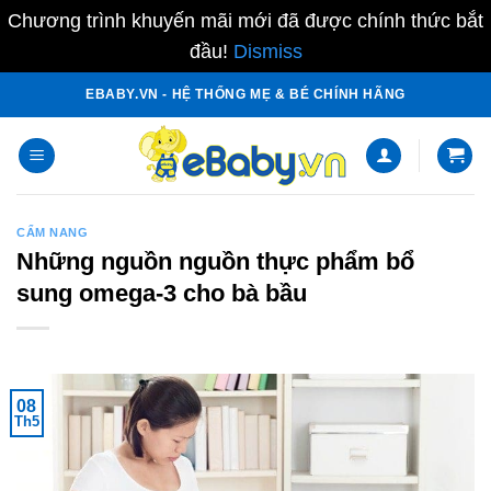
Chương trình khuyến mãi mới đã được chính thức bắt
đầu!
Dismiss
Skip
EBABY.VN - HỆ THỐNG MẸ & BÉ CHÍNH HÃNG
to
content
CẨM NANG
Những nguồn nguồn thực phẩm bổ
sung omega-3 cho bà bầu
08
Th5