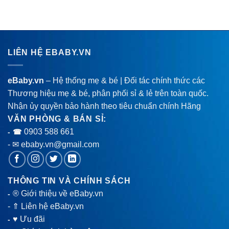
LIÊN HỆ EBABY.VN
eBaby.vn
– Hệ thống mẹ & bé | Đối tác chính thức các
Thương hiệu mẹ & bé, phân phối sỉ & lẻ trên toàn quốc.
Nhận ủy quyền bảo hành theo tiêu chuẩn chính Hãng
VĂN PHÒNG & BÁN SỈ:
0903 588 661
- ☎
- ✉ ebaby.vn@gmail.com
THÔNG TIN VÀ CHÍNH SÁCH
® Giới thiệu về eBaby.vn
-
-
⇑ Liên hệ eBaby.vn
♥ Ưu đãi
-