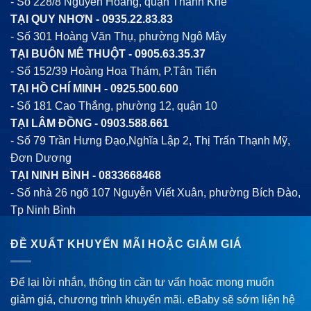
- Số 228/8 Nguyễn Hoàng, quận Thanh Khê
TẠI QUY NHƠN -
0935.22.83.83
- Số 301 Hoàng Văn Thụ, phường Ngô Mây
TẠI BUÔN MÊ THUỘT -
0905.63.35.37
- Số 152/39 Hoàng Hoa Thám, P.Tân Tiến
TẠI HỒ CHÍ MINH -
0925.500.600
- Số 181 Cao Thắng, phường 12, quận 10
TẠI LÂM ĐỒNG -
0903.588.661
- Số 79 Trần Hưng Đạo,Nghĩa Lập 2, Thị Trấn Thạnh Mỹ,
Đơn Dương
TẠI NINH BÌNH -
0833668468
- Số nhà 26 ngõ 107 Nguyễn Viết Xuân, phường Bích Đào,
Tp Ninh Bình
ĐỀ XUẤT KHUYẾN MÃI HOẶC GIẢM GIÁ
Để lại lời nhắn, thông tin cần tư vấn hoặc mong muốn
giảm giá, chương trình khuyến mãi. eBaby sẽ sớm liện hệ