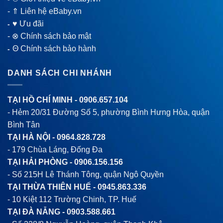
-
⇑ Liên hệ eBaby.vn
♥ Ưu đãi
-
-
⊗ Chính sách bảo mật
Θ Chính sách bảo hành
-
DANH SÁCH CHI NHÁNH
TẠI HỒ CHÍ MINH -
0906.657.104
- Hẻm 20/31 Đường Số 5, phường Bình Hưng Hòa, quận
Bình Tân
TẠI HÀ NỘI -
0964.828.728
- 179 Chùa Láng, Đống Đa
TẠI HẢI PHÒNG -
0906.156.156
- Số 215H Lê Thánh Tông, quận Ngô Quyền
TẠI THỪA THIÊN HUẾ -
0945.863.336
- 10 Kiệt 112 Trường Chinh, TP. Huế
TẠI ĐÀ NẴNG -
0903.588.661