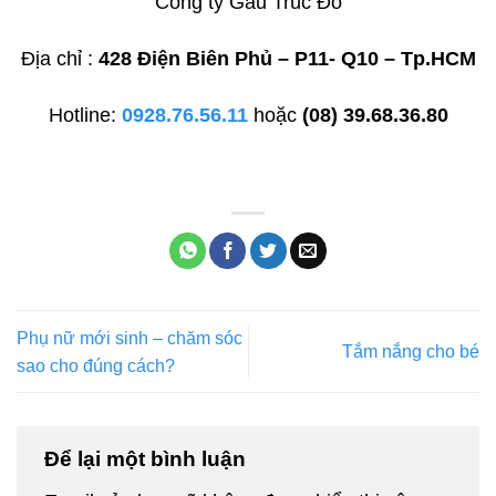
Công ty Gấu Trúc Đỏ
Địa chỉ :
428 Điện Biên Phủ – P11- Q10 – Tp.HCM
Hotline:
0928.76.56.11
hoặc
(08) 39.68.36.80
Phụ nữ mới sinh – chăm sóc
Tắm nắng cho bé
sao cho đúng cách?
Để lại một bình luận