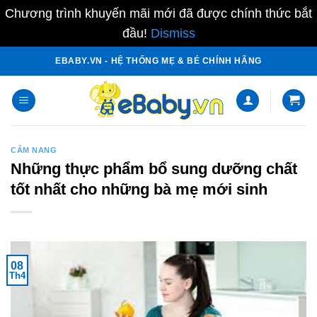
Chương trình khuyến mãi mới đã được chính thức bắt
đầu!
Dismiss
Skip
EBABY.VN - HỆ THỐNG MẸ & BÉ CHÍNH HÃNG
to
content
CẨM NANG
Những thực phẩm bổ sung dưỡng chất
tốt nhất cho những bà mẹ mới sinh
08
Th4