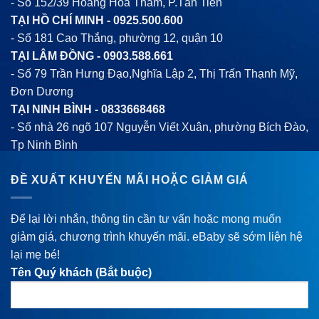
- Số 152/39 Hoàng Hoa Thám, P.Tân Tiến
TẠI HỒ CHÍ MINH -
0925.500.600
- Số 181 Cao Thắng, phường 12, quận 10
TẠI LÂM ĐỒNG -
0903.588.661
- Số 79 Trần Hưng Đạo,Nghĩa Lập 2, Thị Trấn Thạnh Mỹ,
Đơn Dương
TẠI NINH BÌNH -
0833668468
- Số nhà 26 ngõ 107 Nguyễn Viết Xuân, phường Bích Đào,
Tp Ninh Bình
ĐỀ XUẤT KHUYẾN MÃI HOẶC GIẢM GIÁ
Để lại lời nhắn, thông tin cần tư vấn hoặc mong muốn
giảm giá, chương trình khuyến mãi. eBaby sẽ sớm liện hệ
lại mẹ bé!
Tên Quý khách (Bắt buộc)