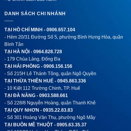
DANH SÁCH CHI NHÁNH
TẠI HỒ CHÍ MINH -
0906.657.104
- Hẻm 20/31 Đường Số 5, phường Bình Hưng Hòa, quận
Bình Tân
TẠI HÀ NỘI -
0964.828.728
- 179 Chùa Láng, Đống Đa
TẠI HẢI PHÒNG -
0906.156.156
- Số 215H Lê Thánh Tông, quận Ngô Quyền
TẠI THỪA THIÊN HUẾ -
0945.863.336
- 10 Kiệt 112 Trường Chinh, TP. Huế
TẠI ĐÀ NẴNG -
0903.588.661
- Số 228/8 Nguyễn Hoàng, quận Thanh Khê
TẠI QUY NHƠN -
0935.22.83.83
- Số 301 Hoàng Văn Thụ, phường Ngô Mây
TẠI BUÔN MÊ THUỘT -
0905.63.35.37