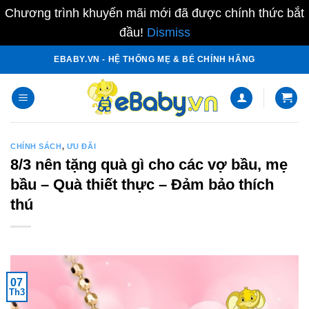
Chương trình khuyến mãi mới đã được chính thức bắt
đầu!
Dismiss
Skip
EBABY.VN - HỆ THỐNG MẸ & BÉ CHÍNH HÃNG
to
content
CHÍNH SÁCH
,
ƯU ĐÃI
8/3 nên tặng quà gì cho các vợ bầu, mẹ
bầu – Quà thiết thực – Đảm bảo thích
thú
07
Th3