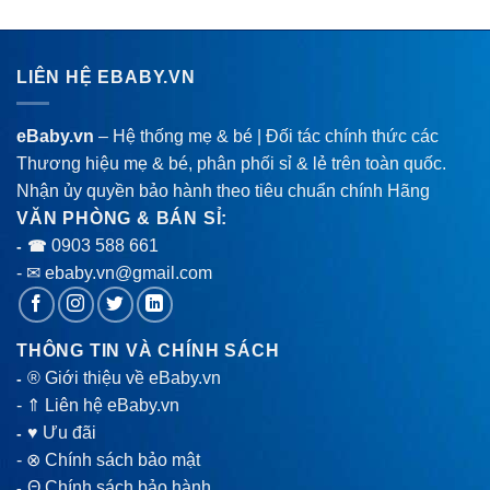
LIÊN HỆ EBABY.VN
eBaby.vn
– Hệ thống mẹ & bé | Đối tác chính thức các
Thương hiệu mẹ & bé, phân phối sỉ & lẻ trên toàn quốc.
Nhận ủy quyền bảo hành theo tiêu chuẩn chính Hãng
VĂN PHÒNG & BÁN SỈ:
0903 588 661
- ☎
- ✉ ebaby.vn@gmail.com
THÔNG TIN VÀ CHÍNH SÁCH
® Giới thiệu về eBaby.vn
-
-
⇑ Liên hệ eBaby.vn
♥ Ưu đãi
-
-
⊗ Chính sách bảo mật
Θ Chính sách bảo hành
-