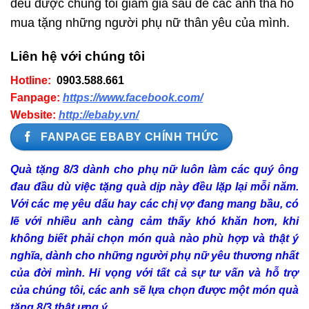
đều được chúng tôi giảm giá sâu để các anh tha hồ
mua tặng những người phụ nữ thân yêu của mình.
Liên hệ với chúng tôi
Hotline:
0903.588.661
Fanpage:
https://www.facebook.com/
Website:
http://ebaby.vn/
FANPAGE EBABY CHÍNH THỨC
Quà tặng 8/3 dành cho phụ nữ luôn làm các quý ông
đau đầu dù việc tặng quà dịp này đều lặp lại mỗi năm.
Với các mẹ yêu dấu hay các chị vợ đang mang bầu, có
lẽ với nhiều anh càng cảm thấy khó khăn hơn, khi
không biết phải chọn món quà nào phù hợp và thật ý
nghĩa, dành cho những người phụ nữ yêu thương nhất
của đời mình. Hi vọng với tất cả sự tư vấn và hỗ trợ
của chúng tôi, các anh sẽ lựa chọn được một món quà
tặng 8/3 thật ưng ý.